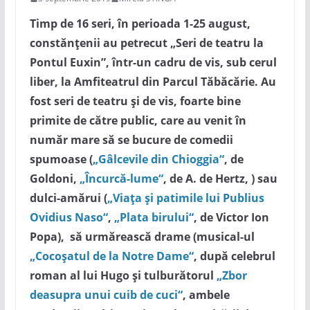
Timp de 16 seri, în perioada 1-25 august,
constănțenii au petrecut „Seri de teatru la
Pontul Euxin”, într-un cadru de vis, sub cerul
liber, la Amfiteatrul din Parcul Tăbăcărie. Au
fost seri de teatru și de vis, foarte bine
primite de către public, care au venit în
număr mare să se bucure de comedii
spumoase (
„Gâlcevile din Chioggia“
, de
Goldoni,
„Încurcă-lume“
, de A. de Hertz, ) sau
dulci-amărui (
„Viața și patimile lui Publius
Ovidius Naso“
,
„Plata birului“
, de Victor Ion
Popa), să urmărească drame (musical-ul
„Cocoșatul de la Notre Dame“
, după celebrul
roman al lui Hugo și tulburătorul
„Zbor
deasupra unui cuib de cuci“
, ambele