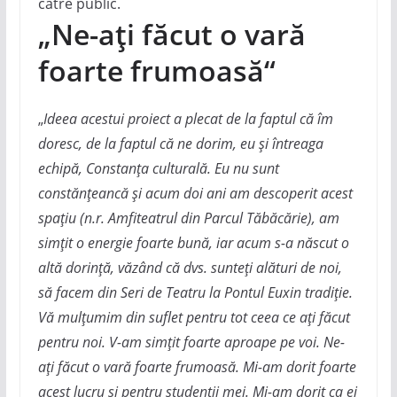
către public.
„Ne-ați făcut o vară
foarte frumoasă“
„
Ideea acestui proiect a plecat de la faptul că îm
doresc, de la faptul că ne dorim, eu și întreaga
echipă, Constanța culturală. Eu nu sunt
constănțeancă și acum doi ani am descoperit acest
spațiu (n.r. Amfiteatrul din Parcul Tăbăcărie), am
simțit o energie foarte bună, iar acum s-a născut o
altă dorință, văzând că dvs. sunteți alături de noi,
să facem din Seri de Teatru la Pontul Euxin tradiție.
Vă mulțumim din suflet pentru tot ceea ce ați făcut
pentru noi. V-am simțit foarte aproape pe voi. Ne-
ați făcut o vară foarte frumoasă. Mi-am dorit foarte
acest lucru și pentru studenții mei. Mi-am dorit ca ei