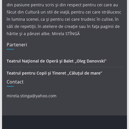
din pasiune pentru scris și din respect pentru cei care au
făcut din Cultură un stil de viață, pentru cei care strălucesc
în lumina scenei, ca și pentru cei care trudesc în culise, în
săli de repetiții, în ateliere de creație sau în fața paginii de
hârtie și a pânzei albe. Mirela STÎNGĂ
Parteneri
Teatrul Național de Operă și Balet „Oleg Danovski”
Teatrul pentru Copii și Tineret „Căluțul de mare”
Contact
mirela.stinga@yahoo.com