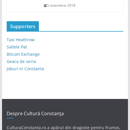
5 noiembrie 2018
Supporters
Taxi Heathrow
Saltele Pat
Bitcoin Exchange
Geaca de iarna
Joburi in Constanta
Despre Cultură Constanța
CulturaConstanta.ro a apărut din dragoste pentru frumos,