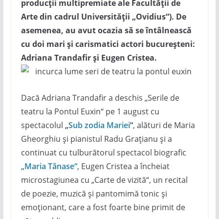
producții multipremiate ale Facultății de
Arte din cadrul Universității „Ovidius“). De
asemenea, au avut ocazia să se întâlnească
cu doi mari și carismatici actori bucureșteni:
Adriana Trandafir și Eugen Cristea.
Dacă Adriana Trandafir a deschis „Serile de
teatru la Pontul Euxin“ pe 1 august cu
spectacolul
„
Sub zodia Mariei
“
, alături de Maria
Gheorghiu și pianistul Radu Grațianu și a
continuat cu tulburătorul spectacol biografic
„Maria Tănase“
, Eugen Cristea a încheiat
microstagiunea cu „Carte de vizită“, un recital
de poezie, muzică și pantomimă tonic și
emoționant, care a fost foarte bine primit de