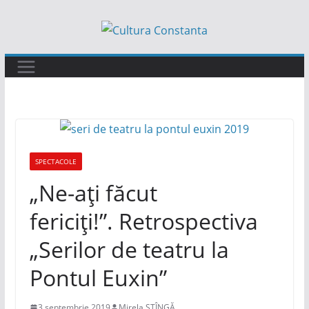
Sari
la
conținut
SPECTACOLE
„Ne-ați făcut
fericiți!”. Retrospectiva
„Serilor de teatru la
Pontul Euxin”
3 septembrie 2019
Mirela STÎNGĂ