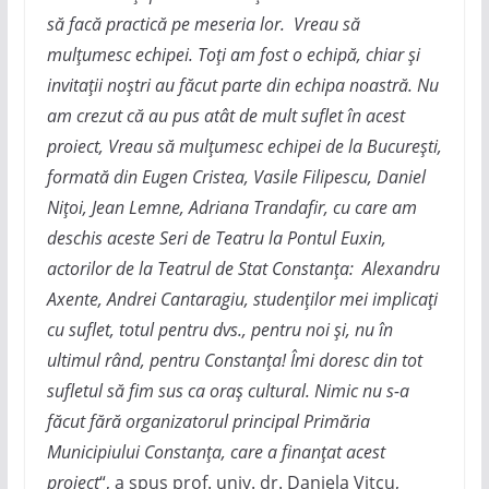
să facă practică pe meseria lor. Vreau să
mulțumesc echipei. Toți am fost o echipă, chiar și
invitații noștri au făcut parte din echipa noastră. Nu
am crezut că au pus atât de mult suflet în acest
proiect, Vreau să mulțumesc echipei de la București,
formată din Eugen Cristea, Vasile Filipescu, Daniel
Nițoi, Jean Lemne, Adriana Trandafir, cu care am
deschis aceste Seri de Teatru la Pontul Euxin,
actorilor de la Teatrul de Stat Constanța: Alexandru
Axente, Andrei Cantaragiu, studenților mei implicați
cu suflet, totul pentru dvs., pentru noi și, nu în
ultimul rând, pentru Constanța! Îmi doresc din tot
sufletul să fim sus ca oraș cultural. Nimic nu s-a
făcut fără organizatorul principal Primăria
Municipiului Constanța, care a finanțat acest
proiect
“, a spus prof. univ. dr. Daniela Vitcu,