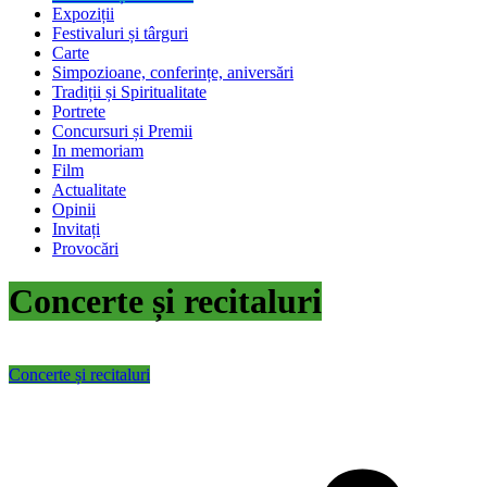
Expoziții
Festivaluri și târguri
Carte
Simpozioane, conferințe, aniversări
Tradiții și Spiritualitate
Portrete
Concursuri și Premii
In memoriam
Film
Actualitate
Opinii
Invitați
Provocări
Concerte și recitaluri
Concerte și recitaluri