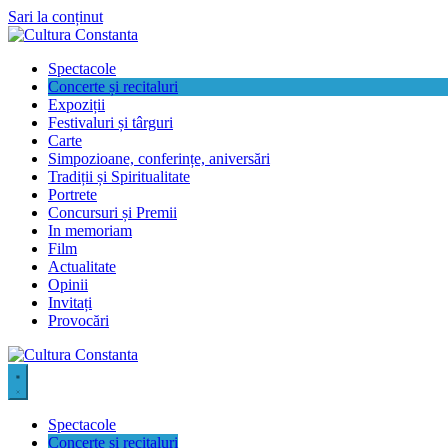
Sari la conținut
Spectacole
Concerte și recitaluri
Expoziții
Festivaluri și târguri
Carte
Simpozioane, conferințe, aniversări
Tradiții și Spiritualitate
Portrete
Concursuri și Premii
In memoriam
Film
Actualitate
Opinii
Invitați
Provocări
Spectacole
Concerte și recitaluri