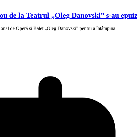
ou de la Teatrul „Oleg Danovski” s-au epuiz
ațional de Operă și Balet „Oleg Danovski” pentru a întâmpina