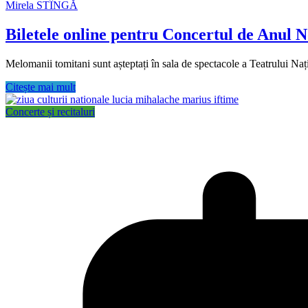
Mirela STÎNGĂ
Biletele online pentru Concertul de Anul N
Melomanii tomitani sunt așteptați în sala de spectacole a Teatrului N
Citește mai mult
Concerte și recitaluri