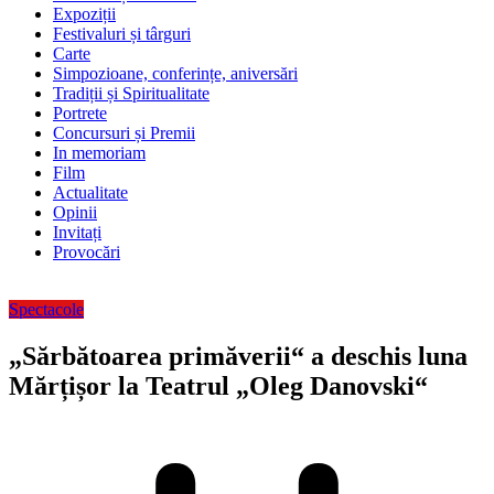
Expoziții
Festivaluri și târguri
Carte
Simpozioane, conferințe, aniversări
Tradiții și Spiritualitate
Portrete
Concursuri și Premii
In memoriam
Film
Actualitate
Opinii
Invitați
Provocări
Spectacole
„Sărbătoarea primăverii“ a deschis luna
Mărțișor la Teatrul „Oleg Danovski“