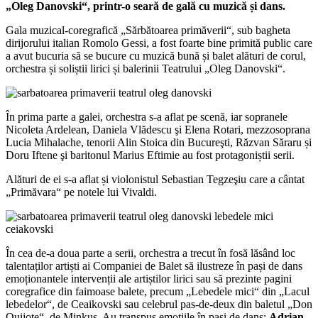
„Oleg Danovski“, printr-o seară de gală cu muzică și dans.
Gala muzical-coregrafică „Sărbătoarea primăverii“, sub bagheta
dirijorului italian Romolo Gessi, a fost foarte bine primită public care
a avut bucuria să se bucure cu muzică bună și balet alături de corul,
orchestra și soliștii lirici și balerinii Teatrului „Oleg Danovski“.
În prima parte a galei, orchestra s-a aflat pe scenă, iar sopranele
Nicoleta Ardelean, Daniela Vlădescu şi Elena Rotari, mezzosoprana
Lucia Mihalache, tenorii Alin Stoica din Bucureşti, Răzvan Săraru și
Doru Iftene şi baritonul Marius Eftimie au fost protagoniștii serii.
Alături de ei s-a aflat și violonistul Sebastian Tegzeşiu care a cântat
„Primăvara“ pe notele lui Vivaldi.
În cea de-a doua parte a serii, orchestra a trecut în fosă lăsând loc
talentaților artiști ai Companiei de Balet să ilustreze în pași de dans
emoționantele intervenții ale artiștilor lirici sau să prezinte pagini
coregrafice din faimoase balete, precum „Lebedele mici“ din „Lacul
lebedelor“, de Ceaikovski sau celebrul pas-de-deux din baletul „Don
Quijote“, de Minkus. Au transpus emoțiile în pași de dans:
Adrian