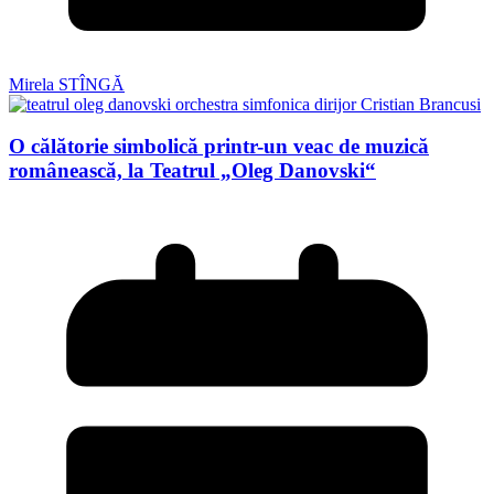
Mirela STÎNGĂ
O călătorie simbolică printr-un veac de muzică
românească, la Teatrul „Oleg Danovski“