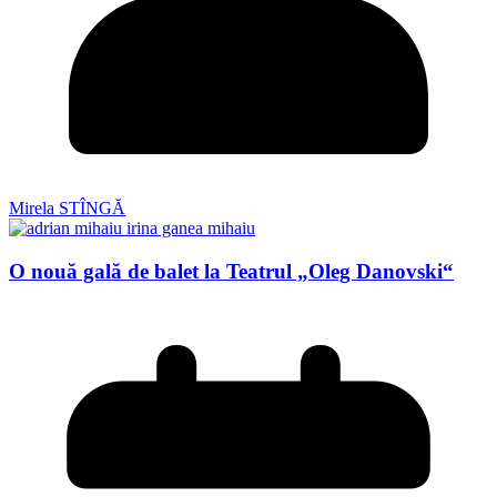
Mirela STÎNGĂ
O nouă gală de balet la Teatrul „Oleg Danovski“