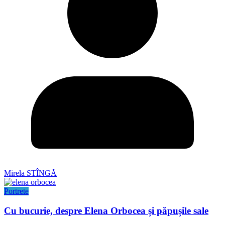
Mirela STÎNGĂ
Portrete
Cu bucurie, despre Elena Orbocea și păpușile sale