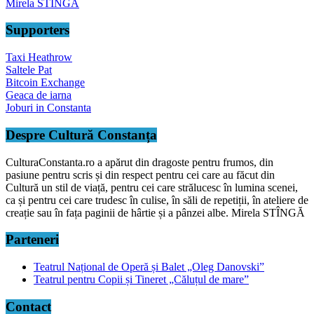
Mirela STÎNGĂ
Supporters
Taxi Heathrow
Saltele Pat
Bitcoin Exchange
Geaca de iarna
Joburi in Constanta
Despre Cultură Constanța
CulturaConstanta.ro a apărut din dragoste pentru frumos, din
pasiune pentru scris și din respect pentru cei care au făcut din
Cultură un stil de viață, pentru cei care strălucesc în lumina scenei,
ca și pentru cei care trudesc în culise, în săli de repetiții, în ateliere de
creație sau în fața paginii de hârtie și a pânzei albe. Mirela STÎNGĂ
Parteneri
Teatrul Național de Operă și Balet „Oleg Danovski”
Teatrul pentru Copii și Tineret „Căluțul de mare”
Contact