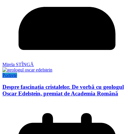
Mirela STÎNGĂ
Portrete
Despre fascinația cristalelor. De vorbă cu geologul
Oscar Edelstein, premiat de Academia Română