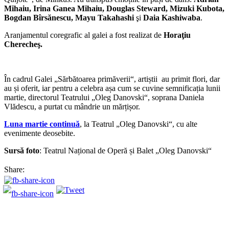
Mihaiu, Irina Ganea Mihaiu, Douglas Steward, Mizuki Kubota,
Bogdan Bîrsănescu, Mayu Takahashi
şi
Daia Kashiwaba
.
Aranjamentul coregrafic al galei a fost realizat de
Horaţiu
Cherecheş.
În cadrul Galei „Sărbătoarea primăverii“, artiștii au primit flori, dar
au și oferit, iar pentru a celebra așa cum se cuvine semnificația lunii
martie, directorul Teatrului „Oleg Danovski“, soprana Daniela
Vlădescu, a purtat cu mândrie un mărțișor.
Luna martie continuă
, la Teatrul „Oleg Danovski“, cu alte
evenimente deosebite.
Sursă foto
: Teatrul Național de Operă și Balet „Oleg Danovski“
Share: