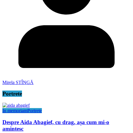
Mirela STÎNGĂ
Portrete
In memoriam
Portrete
Despre Aida Abagief, cu drag, așa cum mi-o
amintesc