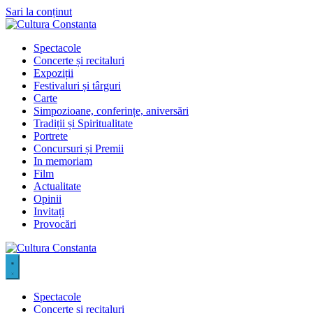
Sari la conținut
Spectacole
Concerte și recitaluri
Expoziții
Festivaluri și târguri
Carte
Simpozioane, conferințe, aniversări
Tradiții și Spiritualitate
Portrete
Concursuri și Premii
In memoriam
Film
Actualitate
Opinii
Invitați
Provocări
Spectacole
Concerte și recitaluri