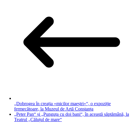
„Dobrogea în creația «micilor maeștri»“, o expoziție
fermecătoare, la Muzeul de Artă Constanța
„Peter Pan“ și „Punguța cu doi bani“, în această săptămână, la
Teatrul „Căluțul de mare“