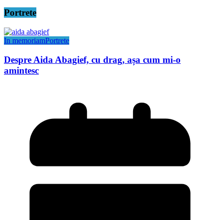
Portrete
In memoriam
Portrete
Despre Aida Abagief, cu drag, așa cum mi-o
amintesc