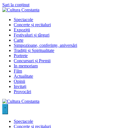
Sari la conținut
Spectacole
Concerte și recitaluri
Expoziții
Festivaluri și târguri
Carte
Simpozioane, conferințe, aniversări
Tradiții și Spiritualitate
Portrete
Concursuri și Premii
In memoriam
Film
Actualitate
Opinii
Invitați
Provocări
Spectacole
Concerte și recitaluri