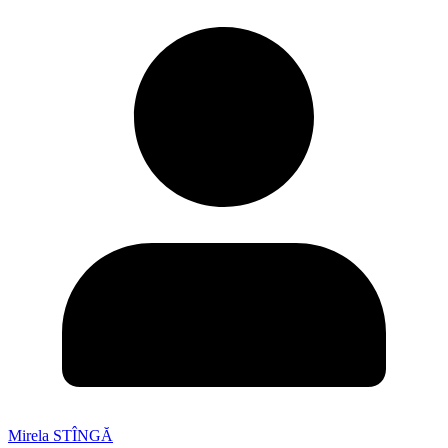
Mirela STÎNGĂ