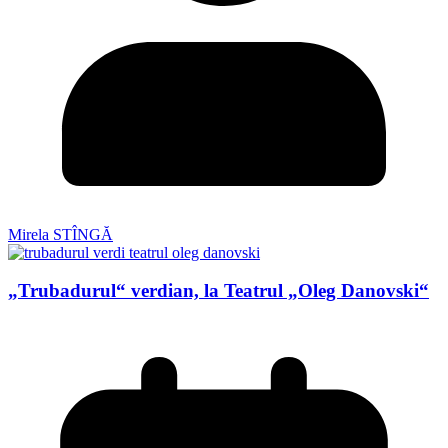
Mirela STÎNGĂ
„Trubadurul“ verdian, la Teatrul „Oleg Danovski“