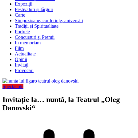
Expoziții
Festivaluri și târguri
Carte
Simpozioane, conferințe, aniversări
Tradiții și Spiritualitate
Portrete
Concursuri și Premii
In memoriam
Film
Actualitate
Opinii
Invitați
Provocări
Spectacole
Invitație la… nuntă, la Teatrul „Oleg
Danovski“