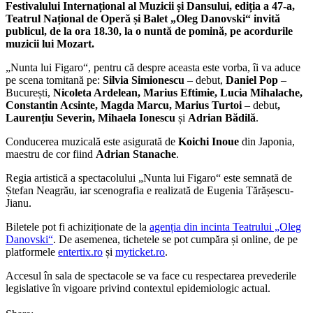
Festivalului Internațional al Muzicii și Dansului, ediția a 47-a,
Teatrul Național de Operă și Balet „Oleg Danovski“ invită
publicul, de la ora 18.30, la o nuntă de pomină, pe acordurile
muzicii lui Mozart.
„Nunta lui Figaro“, pentru că despre aceasta este vorba, îi va aduce
pe scena tomitană pe:
Silvia Simionescu
– debut,
Daniel Pop
–
București,
Nicoleta Ardelean, Marius Eftimie, Lucia Mihalache,
Constantin Acsinte, Magda Marcu, Marius Turtoi
– debut
,
Laurențiu Severin, Mihaela Ionescu
și
Adrian Bădilă
.
Conducerea muzicală este asigurată de
Koichi Inoue
din Japonia,
maestru de cor fiind
Adrian Stanache
.
Regia artistică a spectacolului „Nunta lui Figaro“ este semnată de
Ștefan Neagrău, iar scenografia e realizată de Eugenia Tărășescu-
Jianu.
Biletele pot fi achiziționate de la
agenția din incinta Teatrului „Oleg
Danovski“
. De asemenea, tichetele se pot cumpăra și online, de pe
platformele
entertix.ro
și
myticket.ro
.
Accesul în sala de spectacole se va face cu respectarea prevederile
legislative în vigoare privind contextul epidemiologic actual.