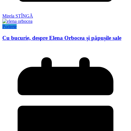
Mirela STÎNGĂ
Portrete
Cu bucurie, despre Elena Orbocea și păpușile sale