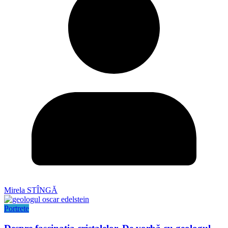
Mirela STÎNGĂ
Portrete