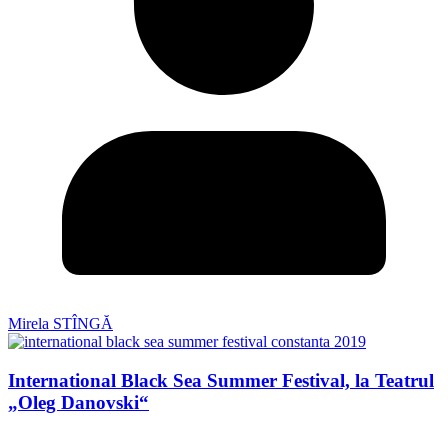
Mirela STÎNGĂ
International Black Sea Summer Festival, la Teatrul
„Oleg Danovski“