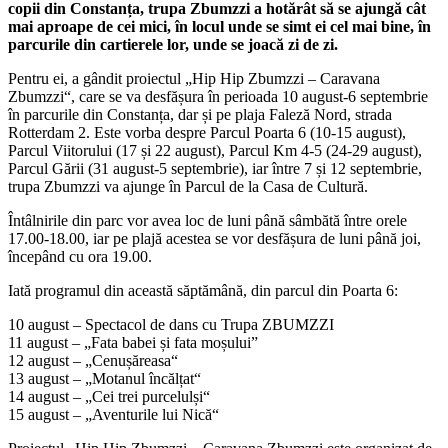
copii din Constanța, trupa Zbumzzi a hotărât să se ajungă cât
mai aproape de cei mici, în locul unde se simt ei cel mai bine, în
parcurile din cartierele lor, unde se joacă zi de zi.
Pentru ei, a gândit proiectul „Hip Hip Zbumzzi – Caravana
Zbumzzi“, care se va desfășura în perioada 10 august-6 septembrie
în parcurile din Constanța, dar și pe plaja Faleză Nord, strada
Rotterdam 2. Este vorba despre Parcul Poarta 6 (10-15 august),
Parcul Viitorului (17 și 22 august), Parcul Km 4-5 (24-29 august),
Parcul Gării (31 august-5 septembrie), iar între 7 și 12 septembrie,
trupa Zbumzzi va ajunge în Parcul de la Casa de Cultură.
Întâlnirile din parc vor avea loc de luni până sâmbătă între orele
17.00-18.00, iar pe plajă acestea se vor desfășura de luni până joi,
începând cu ora 19.00.
Iată programul din această săptămână, din parcul din Poarta 6:
10 august – Spectacol de dans cu Trupa ZBUMZZI
11 august – „Fata babei și fata moșului”
12 august – „Cenușăreasa“
13 august – „Motanul încălțat“
14 august – „Cei trei purcelulși“
15 august – „Aventurile lui Nică“