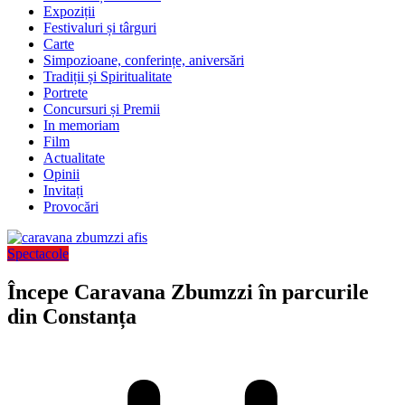
Expoziții
Festivaluri și târguri
Carte
Simpozioane, conferințe, aniversări
Tradiții și Spiritualitate
Portrete
Concursuri și Premii
In memoriam
Film
Actualitate
Opinii
Invitați
Provocări
Spectacole
Începe Caravana Zbumzzi în parcurile
din Constanța