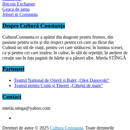
Bitcoin Exchange
Geaca de iarna
Joburi in Constanta
Despre Cultură Constanța
CulturaConstanta.ro a apărut din dragoste pentru frumos, din
pasiune pentru scris și din respect pentru cei care au făcut din
Cultură un stil de viață, pentru cei care strălucesc în lumina scenei,
ca și pentru cei care trudesc în culise, în săli de repetiții, în ateliere de
creație sau în fața paginii de hârtie și a pânzei albe. Mirela STÎNGĂ
Parteneri
Teatrul Național de Operă și Balet „Oleg Danovski”
Teatrul pentru Copii și Tineret „Căluțul de mare”
Contact
mirela.stinga@yahoo.com
Drepturi de autor © 2025
Cultura Constanta
. Toate drepturile