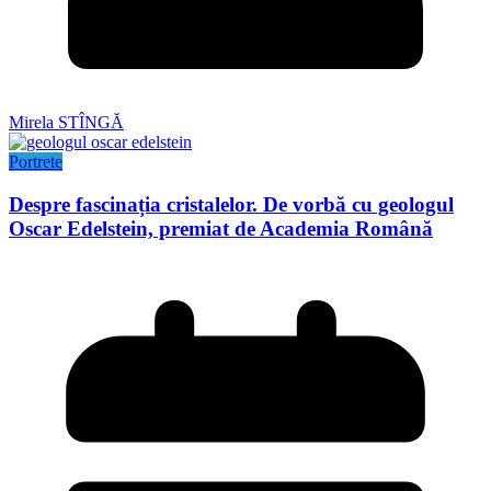
Mirela STÎNGĂ
Portrete
Despre fascinația cristalelor. De vorbă cu geologul
Oscar Edelstein, premiat de Academia Română