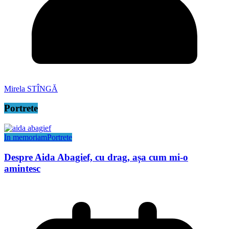
Mirela STÎNGĂ
Portrete
In memoriam
Portrete
Despre Aida Abagief, cu drag, așa cum mi-o
amintesc