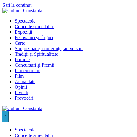
Sari la conținut
Spectacole
Concerte și recitaluri
Expoziții
Festivaluri și târguri
Carte
Simpozioane, conferințe, aniversări
Tradiții și Spiritualitate
Portrete
Concursuri și Premii
In memoriam
Film
Actualitate
Opinii
Invitați
Provocări
Spectacole
Concerte și recitaluri