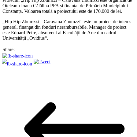
Proiectul „Hip Hip Zbumzzi – Caravana Zbumzzi este organizat de
Oțeleanu Ioana Cătălina PFA și finanțat de Primăria Municipiului
Constanța. Valoarea totală a proiectului este de 170.000 de lei.
„Hip Hip Zbumzzi – Caravana Zbumzzi“ este un proiect de interes
general, finanțat din fonduri nerambursabile. Manager de proiect
este Edoard Petre, absolvent al Facultății de Arte din cadrul
Universității „Ovidius“.
Share: