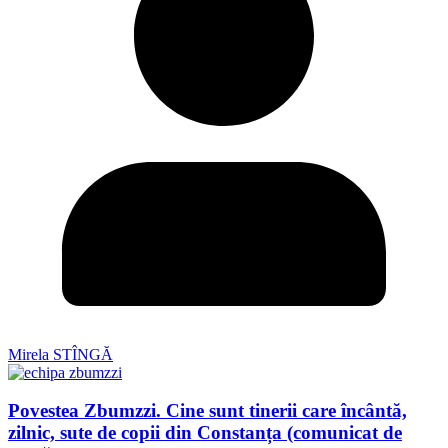
Mirela STÎNGĂ
Povestea Zbumzzi. Cine sunt tinerii care încântă,
zilnic, sute de copii din Constanța (comunicat de