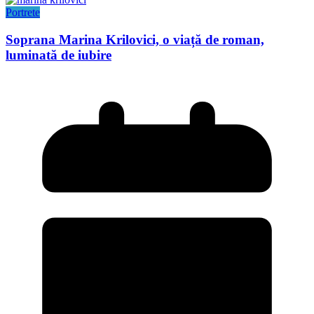
Portrete
Soprana Marina Krilovici, o viață de roman,
luminată de iubire