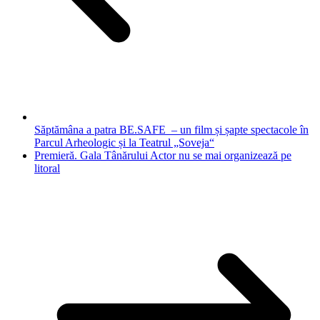
Săptămâna a patra BE.SAFE – un film și șapte spectacole în
Parcul Arheologic și la Teatrul „Soveja“
Premieră. Gala Tânărului Actor nu se mai organizează pe
litoral