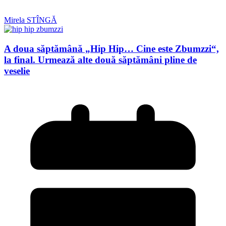
Mirela STÎNGĂ
A doua săptămână „Hip Hip… Cine este Zbumzzi“,
la final. Urmează alte două săptămâni pline de
veselie