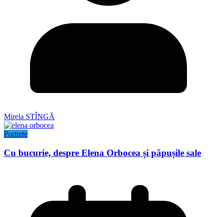
Mirela STÎNGĂ
Portrete
Cu bucurie, despre Elena Orbocea și păpușile sale