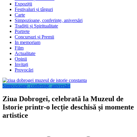
Expoziții
Festivaluri și târguri
Carte
Simpozioane, conferințe, aniversări
Tradiții și Spiritualitate
Portrete
Concursuri și Premii
In memoriam
Film
Actualitate
Opinii
Invitați
Provocări
Simpozioane, conferințe, aniversări
Ziua Dobrogei, celebrată la Muzeul de
Istorie printr-o lecție deschisă și momente
artistice