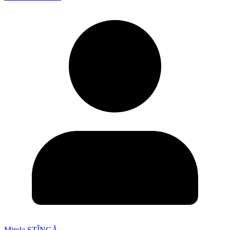
Mirela STÎNGĂ