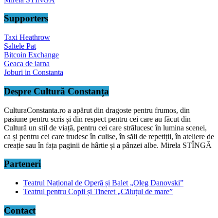
Supporters
Taxi Heathrow
Saltele Pat
Bitcoin Exchange
Geaca de iarna
Joburi in Constanta
Despre Cultură Constanța
CulturaConstanta.ro a apărut din dragoste pentru frumos, din
pasiune pentru scris și din respect pentru cei care au făcut din
Cultură un stil de viață, pentru cei care strălucesc în lumina scenei,
ca și pentru cei care trudesc în culise, în săli de repetiții, în ateliere de
creație sau în fața paginii de hârtie și a pânzei albe. Mirela STÎNGĂ
Parteneri
Teatrul Național de Operă și Balet „Oleg Danovski”
Teatrul pentru Copii și Tineret „Căluțul de mare”
Contact