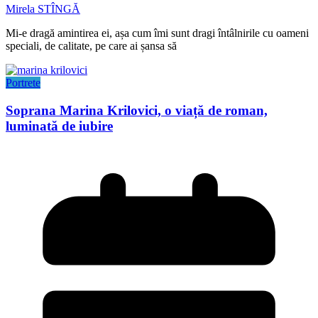
Mirela STÎNGĂ
Mi-e dragă amintirea ei, așa cum îmi sunt dragi întâlnirile cu oameni
speciali, de calitate, pe care ai șansa să
Portrete
Soprana Marina Krilovici, o viață de roman,
luminată de iubire