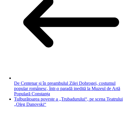
De Centenar și în preambulul Zilei Dobrogei, costumul
popular românesc, într-o paradă inedită la Muzeul de Artă
Populară Constanța
Tulburătoarea poveste a „Trubadurului“, pe scena Teatrului
„Oleg Danovski“