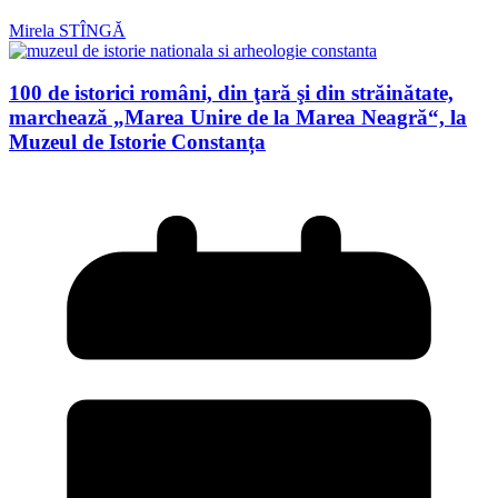
Mirela STÎNGĂ
100 de istorici români, din ţară şi din străinătate,
marchează „Marea Unire de la Marea Neagră“, la
Muzeul de Istorie Constanța