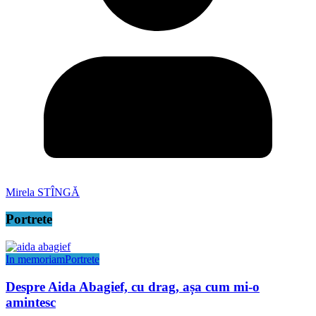
Mirela STÎNGĂ
Portrete
In memoriam
Portrete
Despre Aida Abagief, cu drag, așa cum mi-o
amintesc