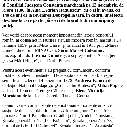
și Consiliul Județean Constanța marchează pe 13 noiembrie, de
la ora 11.00, în Aula „Adrian Rădulescu“, cu o zi în avans, cei
140 de ani de la revenirea Dobrogei la țară, în cadrul unei lecții
deschise la care participă elevi de la școlile din municipiu și
județ.
Vor vorbi despre acest moment important din istoria poporului
român, al doilea act în făurirea statului modern român, născut la 24
ianuarie 1859, prin „Mica Unire“ și finalizat în 1918 prin „Marea
Unire“, directorul MINAC, dr.
Sorin Marcel Colesniuc
,
muzeograful dr.
Lavinia Dumitrașcu
și președintele Asociației
„Casa Mării Negre“, dr. Dorin Popescu.
Pentru acest eveniment s-au pregătit cu comunicări, conform
tradiției, și elevii constănțeni De această dată, vor vorbi despre
semnificația zilei de 14 noiembrie 1878:
Andreea Ivanciu
de la
Colegiul Naţional Pedagogic „Constantin Brătescu“,
Mihai Pop
de
la Liceul Teoretic „George Călinescu“ și
Elena Victorița
Moroianu
de la Liceul Teoretic „Traian“ Constanța
Comunicările vor fi însoțite de emoționante momente artistice
susținute de: ansamblul folcloric „Ulmetum junior“ de la Școala
gimnazială nr. 1 Pantelimon, Grădinița P.P.„Amicii“ Constanța,
Şcoala generală nr. 22 „I.C. Brătianu“, Școala generală nr. 38,
Grupul artistic „Fiii Dobrogei”, Școala gimnazială „Anastasia“,