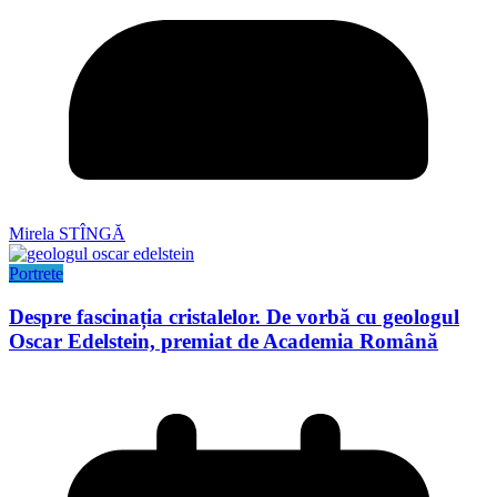
Mirela STÎNGĂ
Portrete
Despre fascinația cristalelor. De vorbă cu geologul
Oscar Edelstein, premiat de Academia Română