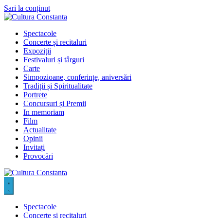
Sari la conținut
Spectacole
Concerte și recitaluri
Expoziții
Festivaluri și târguri
Carte
Simpozioane, conferințe, aniversări
Tradiții și Spiritualitate
Portrete
Concursuri și Premii
In memoriam
Film
Actualitate
Opinii
Invitați
Provocări
Spectacole
Concerte și recitaluri