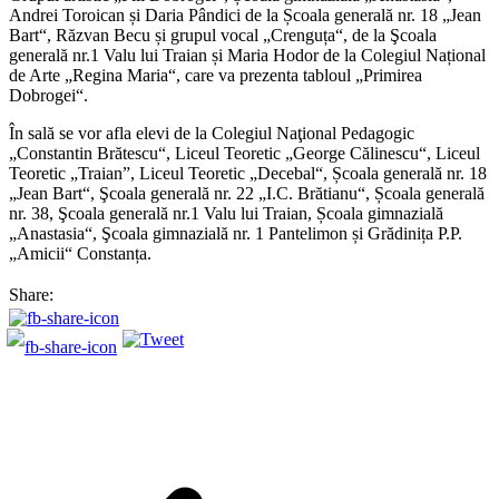
Andrei Toroican și Daria Pândici de la Școala generală nr. 18 „Jean
Bart“, Răzvan Becu și grupul vocal „Crenguța“, de la Şcoala
generală nr.1 Valu lui Traian și Maria Hodor de la Colegiul Național
de Arte „Regina Maria“, care va prezenta tabloul „Primirea
Dobrogei“.
În sală se vor afla elevi de la Colegiul Naţional Pedagogic
„Constantin Brătescu“, Liceul Teoretic „George Călinescu“, Liceul
Teoretic „Traian”, Liceul Teoretic „Decebal“, Școala generală nr. 18
„Jean Bart“, Şcoala generală nr. 22 „I.C. Brătianu“, Școala generală
nr. 38, Şcoala generală nr.1 Valu lui Traian, Școala gimnazială
„Anastasia“, Şcoala gimnazială nr. 1 Pantelimon și Grădinița P.P.
„Amicii“ Constanța.
Share: