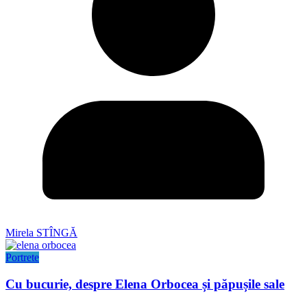
Mirela STÎNGĂ
Portrete
Cu bucurie, despre Elena Orbocea și păpușile sale