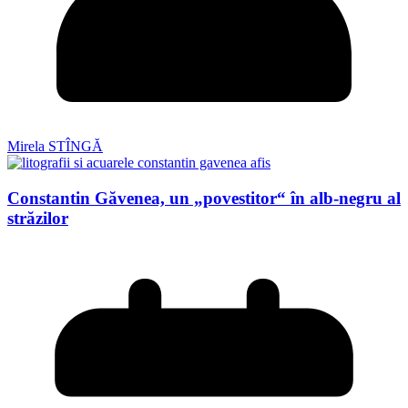
Mirela STÎNGĂ
Constantin Găvenea, un „povestitor“ în alb-negru al
străzilor