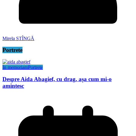
Mirela STÎNGĂ
Portrete
In memoriam
Portrete
Despre Aida Abagief, cu drag, așa cum mi-o
amintesc