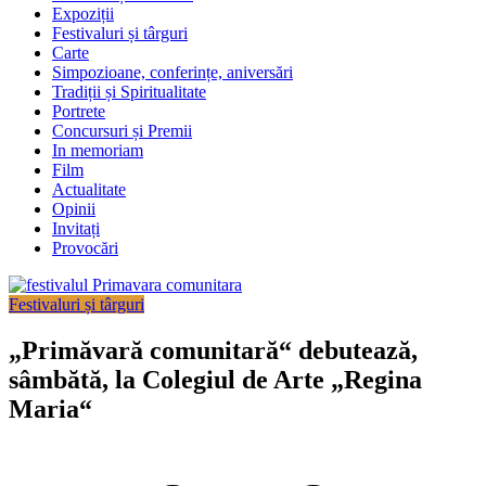
Expoziții
Festivaluri și târguri
Carte
Simpozioane, conferințe, aniversări
Tradiții și Spiritualitate
Portrete
Concursuri și Premii
In memoriam
Film
Actualitate
Opinii
Invitați
Provocări
Festivaluri și târguri
„Primăvară comunitară“ debutează,
sâmbătă, la Colegiul de Arte „Regina
Maria“