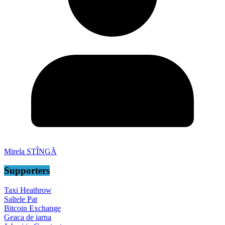
Mirela STÎNGĂ
Supporters
Taxi Heathrow
Saltele Pat
Bitcoin Exchange
Geaca de iarna