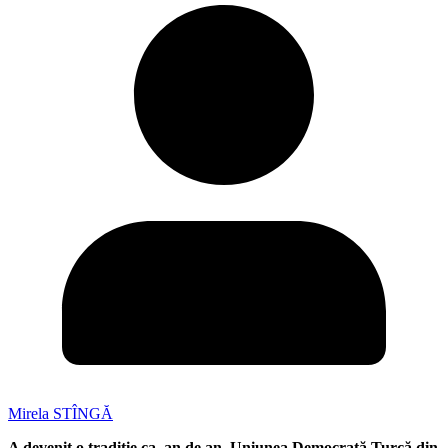
Mirela STÎNGĂ
A devenit o tradiție ca, an de an, Uniunea Democrată Turcă din