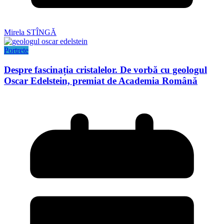
Mirela STÎNGĂ
Portrete
Despre fascinația cristalelor. De vorbă cu geologul
Oscar Edelstein, premiat de Academia Română