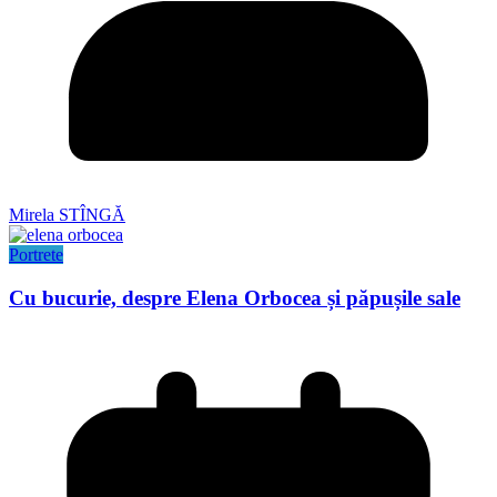
Mirela STÎNGĂ
Portrete
Cu bucurie, despre Elena Orbocea și păpușile sale