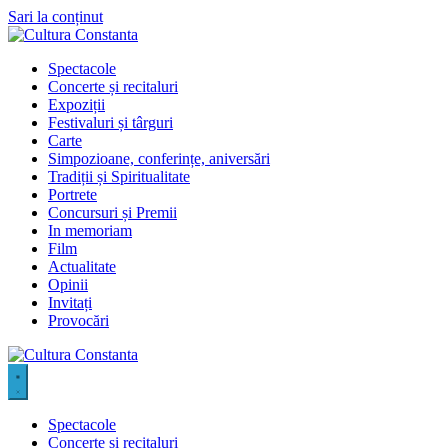
Sari la conținut
Spectacole
Concerte și recitaluri
Expoziții
Festivaluri și târguri
Carte
Simpozioane, conferințe, aniversări
Tradiții și Spiritualitate
Portrete
Concursuri și Premii
In memoriam
Film
Actualitate
Opinii
Invitați
Provocări
Spectacole
Concerte și recitaluri