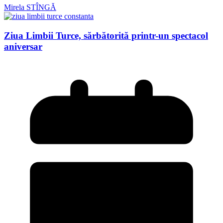
Mirela STÎNGĂ
Ziua Limbii Turce, sărbătorită printr-un spectacol
aniversar