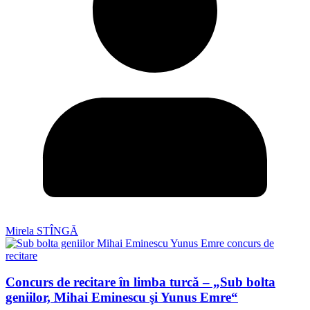
Mirela STÎNGĂ
Concurs de recitare în limba turcă – „Sub bolta
geniilor, Mihai Eminescu şi Yunus Emre“