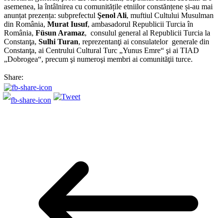
asemenea, la întâlnirea cu comunitățile etniilor constănțene și-au mai
anunțat prezența: subprefectul
Şenol Ali
, muftiul Cultului Musulman
din România,
Murat Iusuf
, ambasadorul Republicii Turcia în
România,
Füsun Aramaz
, consulul general al Republicii Turcia la
Constanţa,
Sulhi Turan
, reprezentanţi ai consulatelor generale din
Constanţa, ai Centrului Cultural Turc „Yunus Emre“ şi ai TIAD
„Dobrogea“, precum şi numeroşi membri ai comunităţii turce.
Share: