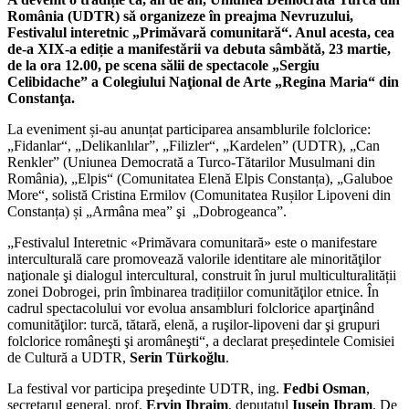
România (UDTR) să organizeze în preajma Nevruzului,
Festivalul interetnic „Primăvară comunitară“. Anul acesta, cea
de-a XIX-a ediție a manifestării va debuta sâmbătă, 23 martie,
de la ora 12.00, pe scena sălii de spectacole „Sergiu
Celibidache” a Colegiului Naţional de Arte „Regina Maria“ din
Constanţa.
La eveniment și-au anunțat participarea ansamblurile folclorice:
„Fidanlar“, „Delikanlılar”, „Filizler“, „Kardelen” (UDTR), „Can
Renkler” (Uniunea Democrată a Turco-Tătarilor Musulmani din
România), „Elpis“ (Comunitatea Elenă Elpis Constanța), „Galuboe
More“, solistă Cristina Ermilov (Comunitatea Rușilor Lipoveni din
Constanța) și „Armâna mea” şi „Dobrogeanca”.
„Festivalul Interetnic «Primăvara comunitară» este o manifestare
interculturală care promovează valorile identitare ale minorităţilor
naţionale şi dialogul intercultural, construit în jurul multiculturalității
zonei Dobrogei, prin îmbinarea tradițiilor comunităţilor etnice. În
cadrul spectacolului vor evolua ansambluri folclorice aparţinând
comunităţilor: turcă, tătară, elenă, a ruşilor-lipoveni dar şi grupuri
folclorice româneşti şi aromâneşti“, a declarat președintele Comisiei
de Cultură a UDTR,
Serin Türkoğlu
.
La festival vor participa preşedinte UDTR, ing.
Fedbi Osman
,
secretarul general, prof.
Ervin Ibraim
, deputatul
Iusein Ibram
. De