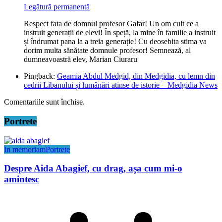
Legătură permanentă
Respect fata de domnul profesor Gafar! Un om cult ce a
instruit generații de elevi! În speță, la mine în familie a instruit
și îndrumat pana la a treia generație! Cu deosebita stima va
dorim multa sănătate domnule profesor! Semnează, al
dumneavoastră elev, Marian Ciuraru
Pingback:
Geamia Abdul Medgid, din Medgidia, cu lemn din
cedrii Libanului și lumânări atinse de istorie – Medgidia News
Comentariile sunt închise.
Portrete
In memoriam
Portrete
Despre Aida Abagief, cu drag, așa cum mi-o
amintesc