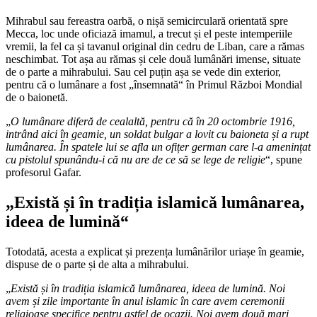
Mihrabul sau fereastra oarbă, o nișă semicirculară orientată spre
Mecca, loc unde oficiază imamul, a trecut și el peste intemperiile
vremii, la fel ca și tavanul original din cedru de Liban, care a rămas
neschimbat. Tot așa au rămas și cele două lumânări imense, situate
de o parte a mihrabului. Sau cel puțin așa se vede din exterior,
pentru că o lumânare a fost „însemnată“ în Primul Război Mondial
de o baionetă.
„
O lumânare diferă de cealaltă, pentru că în 20 octombrie 1916,
intrând aici în geamie, un soldat bulgar a lovit cu baioneta și a rupt
lumânarea. În spatele lui se afla un ofițer german care l-a amenințat
cu pistolul spunându-i că nu are de ce să se lege de religie
“, spune
profesorul Gafar.
„Există și în tradiția islamică lumânarea,
ideea de lumină“
Totodată, acesta a explicat și prezența lumânărilor uriașe în geamie,
dispuse de o parte și de alta a mihrabului.
„
Există și în tradiția islamică lumânarea, ideea de lumină. Noi
avem și zile importante în anul islamic în care avem ceremonii
religioase specifice pentru astfel de ocazii.
Noi avem două mari