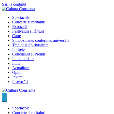
Sari la conținut
Spectacole
Concerte și recitaluri
Expoziții
Festivaluri și târguri
Carte
Simpozioane, conferințe, aniversări
Tradiții și Spiritualitate
Portrete
Concursuri și Premii
In memoriam
Film
Actualitate
Opinii
Invitați
Provocări
Spectacole
Concerte și recitaluri