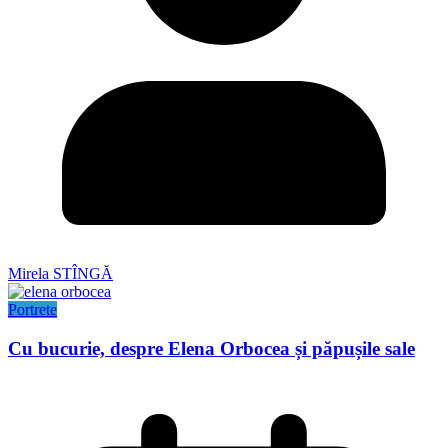
Mirela STÎNGĂ
Portrete
Cu bucurie, despre Elena Orbocea și păpușile sale