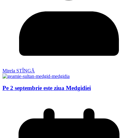
Mirela STÎNGĂ
Pe 2 septembrie este ziua Medgidiei