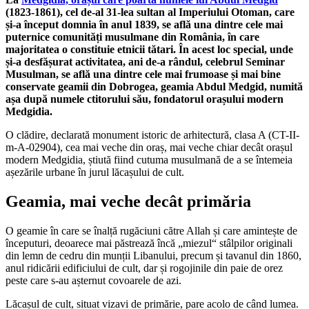
(1823-1861), cel de-al 31-lea sultan al Imperiului Otoman, care
și-a început domnia în anul 1839, se află una dintre cele mai
puternice comunități musulmane din România, în care
majoritatea o constituie etnicii tătari. În acest loc special, unde
și-a desfășurat activitatea, ani de-a rândul, celebrul Seminar
Musulman, se află una dintre cele mai frumoase și mai bine
conservate geamii din Dobrogea, geamia Abdul Medgid, numită
așa după numele ctitorului său, fondatorul orașului modern
Medgidia.
O clădire, declarată monument istoric de arhitectură, clasa A (CT-II-
m-A-02904), cea mai veche din oraș, mai veche chiar decât orașul
modern Medgidia, știută fiind cutuma musulmană de a se întemeia
așezările urbane în jurul lăcașului de cult.
Geamia, mai veche decât primăria
O geamie în care se înalță rugăciuni către Allah și care amintește de
începuturi, deoarece mai păstrează încă „miezul“ stâlpilor originali
din lemn de cedru din munții Libanului, precum și tavanul din 1860,
anul ridicării edificiului de cult, dar și rogojinile din paie de orez
peste care s-au așternut covoarele de azi.
Lăcașul de cult, situat vizavi de primărie, pare acolo de când lumea.