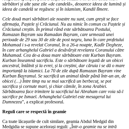
sărbători și alte șase zile «de candelă», deoarece ideea de lumină și
ideea de candelă se regăsesc și în islamism, Kandil lîmere.
Cele două mari sărbători ale noastre nu sunt, cum greșit se face
afirmația, Paștele și Crăciunul. Nu au nimic în comun cu Paștele și
Crăciunul creștin. În primul rând este sărbătoarea Postului,
Ramazan Bayram sau Ramadan Bayram, care urmează unei
perioade de 29 sau 30 de zile de post negru, luna în care profetului
Mohamad i s-a revelat Coranul, în a 26-a noapte, Kadîr Degheze,
în care arhanghelul Gabriel a desăvârșit revelarea Coranului către
Muhamad. Cea de-a doua mare sărbătoare este Kurban Bayram.
Kurban înseamnă sacrificiu. Este o sărbătoare legată de un obicei
ancestral, întâlnit și la evrei, și la creștini, dar căruia i se dă o mare
importanță la islamici. La 70 de zile după Ramazan Bayram vine
Kurban Bayramul. Se sacrifică un animal tânăr până într-un an, de
obicei (…) Între timp nu se mai sacrifică un berbecuț, se pot
sacrifica și cornute mari, și chiar cămile, în zona Arabiei.
Sărbătoarea face trimitere la sacrificiul lui Abraham care voia să-l
sacrifice pe Ismael. Arhanghelul Gabriel este mesagerul lui
Dumnezeu
”, a explicat profesorul.
Reguli care se respectă în geamie
Ca toate lăcașurile de cult similare, geamia Abdul Medgid din
Medgidia se supune acelorași reguli: „Î
ntr-o geamie nu se intră