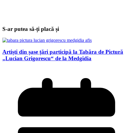
S-ar putea să-ți placă și
Artiști din șase țări participă la Tabăra de Pictură
„Lucian Grigorescu“ de la Medgidia