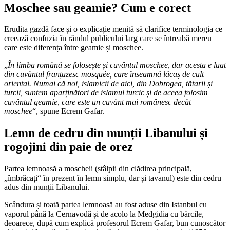
Moschee sau geamie? Cum e corect
Erudita gazdă face și o explicație menită să clarifice terminologia ce
creează confuzia în rândul publicului larg care se întreabă mereu
care este diferența între geamie și moschee.
„
În limba română se folosește și cuvântul moschee, dar acesta e luat
din cuvântul franțuzesc mosquée, care înseamnă lăcaș de cult
oriental. Numai că noi, islamicii de aici, din Dobrogea, tătarii și
turcii, suntem aparținători de islamul turcic și de aceea folosim
cuvântul geamie, care este un cuvânt mai românesc decât
moschee
“, spune Ecrem Gafar.
Lemn de cedru din munții Libanului și
rogojini din paie de orez
Partea lemnoasă a moscheii (stâlpii din clădirea principală,
„îmbrăcați“ în prezent în lemn simplu, dar și tavanul) este din cedru
adus din munții Libanului.
Scândura și toată partea lemnoasă au fost aduse din Istanbul cu
vaporul până la Cernavodă și de acolo la Medgidia cu bărcile,
deoarece, după cum explică profesorul Ecrem Gafar, bun cunoscător