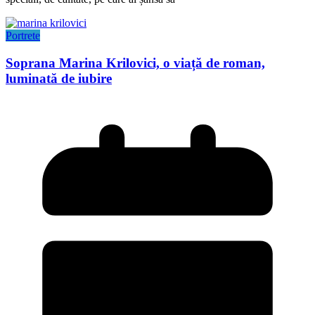
Portrete
Soprana Marina Krilovici, o viață de roman,
luminată de iubire