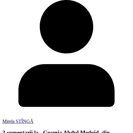
Mirela STÎNGĂ
2 comentarii la „
Geamia Abdul Medgid, din