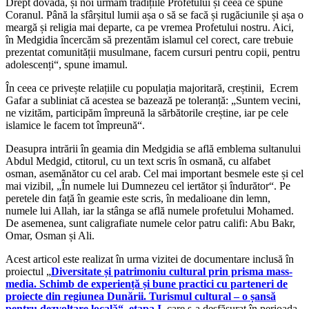
Drept dovadă, și noi urmăm tradițiile Profetului și ceea ce spune
Coranul. Până la sfârșitul lumii așa o să se facă și rugăciunile și așa o
meargă și religia mai departe, ca pe vremea Profetului nostru. Aici,
în Medgidia încercăm să prezentăm islamul cel corect, care trebuie
prezentat comunității musulmane, facem cursuri pentru copii, pentru
adolescenți“, spune imamul.
În ceea ce privește relațiile cu populația majoritară, creștinii, Ecrem
Gafar a subliniat că acestea se bazează pe toleranță: „Suntem vecini,
ne vizităm, participăm împreună la sărbătorile creștine, iar pe cele
islamice le facem tot împreună“.
Deasupra intrării în geamia din Medgidia se află emblema sultanului
Abdul Medgid, ctitorul, cu un text scris în osmană, cu alfabet
osman, asemănător cu cel arab. Cel mai important besmele este și cel
mai vizibil, „În numele lui Dumnezeu cel iertător și îndurător“. Pe
peretele din față în geamie este scris, în medalioane din lemn,
numele lui Allah, iar la stânga se află numele profetului Mohamed.
De asemenea, sunt caligrafiate numele celor patru califi: Abu Bakr,
Omar, Osman și Ali.
Acest articol este realizat în urma vizitei de documentare inclusă în
proiectul „
Diversitate și patrimoniu cultural prin prisma mass-
media. Schimb de experiență și bune practici cu parteneri de
proiecte din regiunea Dunării. Turismul cultural – o șansă
pentru dezvoltare locală“, etapa I
, care s-a desfășurat în perioada