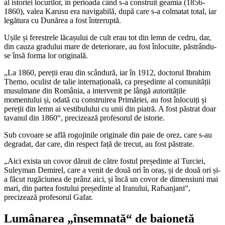
al istoriei locurilor, în perioada când s-a construit geamia (1856-
1860), valea Karusu era navigabilă, după care s-a colmatat total, iar
legătura cu Dunărea a fost întreruptă.
Ușile și ferestrele lăcașului de cult erau tot din lemn de cedru, dar,
din cauza gradului mare de deteriorare, au fost înlocuite, păstrându-
se însă forma lor originală.
„La 1860, pereții erau din scândură, iar în 1912, doctorul Ibrahim
Themo, oculist de talie internațională, ca președinte al comunității
musulmane din România, a intervenit pe lângă autoritățile
momentului și, odată cu construirea Primăriei, au fost înlocuiți și
pereții din lemn ai vestibulului cu unii din piatră. A fost păstrat doar
tavanul din 1860“, precizează profesorul de istorie.
Sub covoare se află rogojinile originale din paie de orez, care s-au
degradat, dar care, din respect față de trecut, au fost păstrate.
„Aici exista un covor dăruit de către fostul președinte al Turciei,
Suleyman Demirel, care a venit de două ori în oraș, și de două ori și-
a făcut rugăciunea de prânz aici, și încă un covor de dimensiuni mai
mari, din partea fostului președinte al Iranului, Rafsanjani“,
precizează profesorul Gafar.
Lumânarea „însemnată“ de baionetă