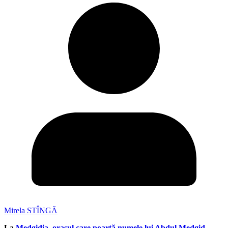
Mirela STÎNGĂ
La
Medgidia, orașul care poartă numele lui Abdul Medgid