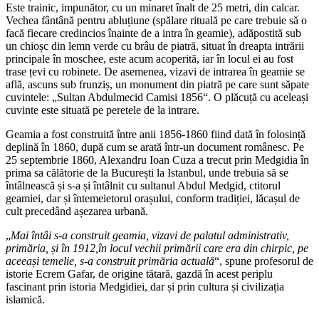
Este trainic, impunător, cu un minaret înalt de 25 metri, din calcar.
Vechea fântână pentru abluțiune (spălare rituală pe care trebuie să o
facă fiecare credincios înainte de a intra în geamie), adăpostită sub
un chioșc din lemn verde cu brâu de piatră, situat în dreapta intrării
principale în moschee, este acum acoperită, iar în locul ei au fost
trase țevi cu robinete. De asemenea, vizavi de intrarea în geamie se
află, ascuns sub frunziș, un monument din piatră pe care sunt săpate
cuvintele: „Sultan Abdulmecid Camisi 1856“. O plăcuță cu aceleași
cuvinte este situată pe peretele de la intrare.
Geamia a fost construită între anii 1856-1860 fiind dată în folosință
deplină în 1860, după cum se arată într-un document românesc. Pe
25 septembrie 1860, Alexandru Ioan Cuza a trecut prin Medgidia în
prima sa călătorie de la București la Istanbul, unde trebuia să se
întâlnească și s-a și întâlnit cu sultanul Abdul Medgid, ctitorul
geamiei, dar și întemeietorul orașului, conform tradiției, lăcașul de
cult precedând așezarea urbană.
„
Mai întâi s-a construit geamia, vizavi de palatul administrativ,
primăria, și în 1912,în locul vechii primării care era din chirpic, pe
aceeași temelie, s-a construit primăria actuală
“, spune profesorul de
istorie Ecrem Gafar, de origine tătară, gazdă în acest periplu
fascinant prin istoria Medgidiei, dar și prin cultura și civilizația
islamică.