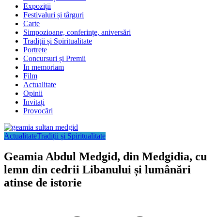
Expoziții
Festivaluri și târguri
Carte
Simpozioane, conferințe, aniversări
Tradiții și Spiritualitate
Portrete
Concursuri și Premii
In memoriam
Film
Actualitate
Opinii
Invitați
Provocări
Actualitate
Tradiții și Spiritualitate
Geamia Abdul Medgid, din Medgidia, cu
lemn din cedrii Libanului și lumânări
atinse de istorie