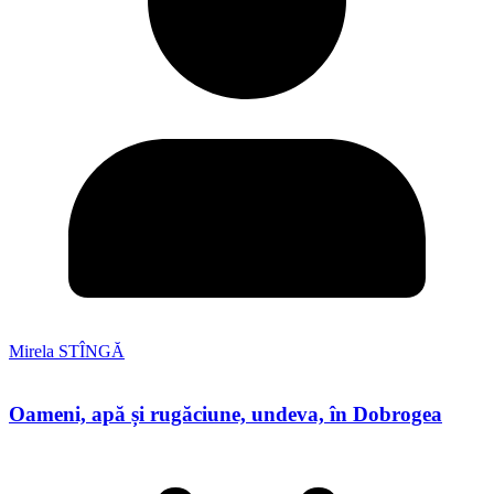
Mirela STÎNGĂ
Oameni, apă și rugăciune, undeva, în Dobrogea