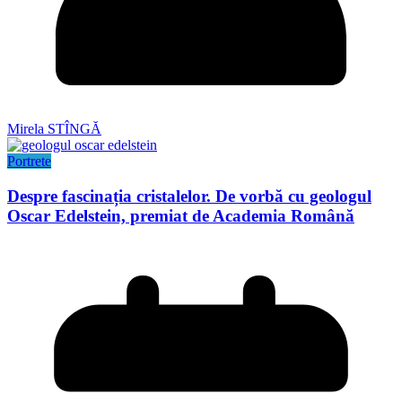
Mirela STÎNGĂ
Portrete
Despre fascinația cristalelor. De vorbă cu geologul
Oscar Edelstein, premiat de Academia Română