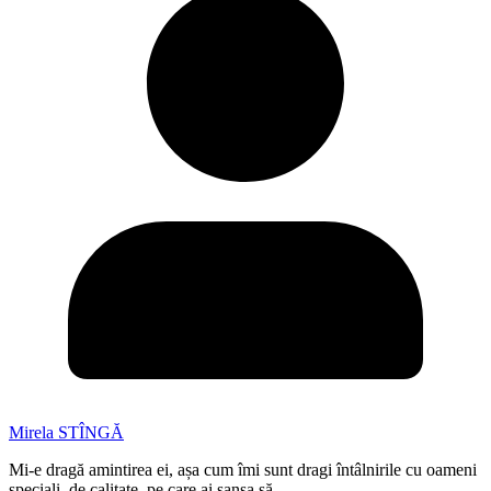
Mirela STÎNGĂ
Mi-e dragă amintirea ei, așa cum îmi sunt dragi întâlnirile cu oameni
speciali, de calitate, pe care ai șansa să