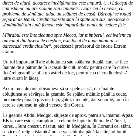
direct de afară, deoarece încălțămintea este impură. (…) Lăcașul de
cult islamic nu are scaune sau canapele. Doar cei în nevoie, cu
probleme de sănătate, aduc un scăunel de acasă. Bărbații se roagă
separat de femei. Credincioasele stau în spate sau sus, deoarece o
săptămână din lună femeia este impură din punct de vedere fizic.
Mihrabul este întotdeauna spre Mecca, iar mimberul, echivalent cu
amvonul din bisericile creștine, este locul de unde imamul se
adresează credincioșilor
“, precizează profesorul de istorie Ecrem
Gafar.
Un rol important îl are abluțiunea sau spălarea rituală, care se face
înainte de a pătrunde în lăcașul de cult, motiv pentru care în curtea
fiecărei geamii se afla un astfel de loc, pentru ca cei credincioși să
intre curați în lăcaș.
Acum musulmanii obișnuiesc să se spele acasă, dar înainte
abluțiunea se săvârșea la geamie. Se spălau mâinile până la coate,
picioarele până la glezne, fața, gâtul, urechile, dar și nările, timp în
care se spuneau în gând versete din Coran.
La geamia Abdul Medgid, slujește de aprox. patru an, imamul
Apaz
Elvis
, care este și campion la celebrele lupte tradiționale tătărești,
kureș. „Sunt crescut, născut, aici, în Medgidia. În Coranul cel sfânt,
se zice că religia islamică nu se va schimba până la sfârșitul lumii.