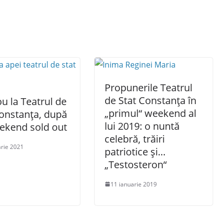
Propunerile Teatrul
de Stat Constanța în
u la Teatrul de
„primul“ weekend al
Constanța, după
lui 2019: o nuntă
ekend sold out
celebră, trăiri
arie 2021
patriotice și…
„Testosteron“
11 ianuarie 2019