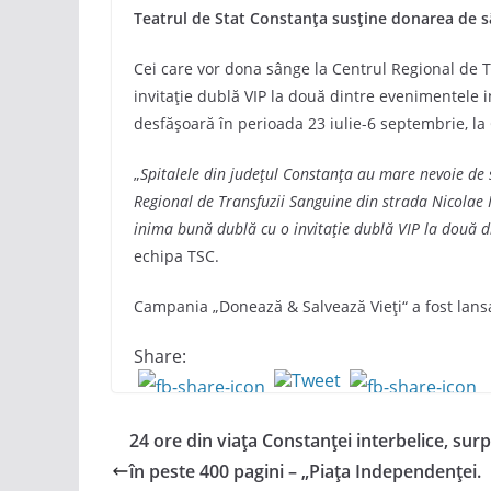
Teatrul de Stat Constanța susține donarea de s
Cei care vor dona sânge la Centrul Regional de Tr
invitație dublă VIP la două dintre evenimentele i
desfășoară în perioada 23 iulie-6 septembrie, la
„
Spitalele din județul Constanța au mare nevoie de 
Regional de Transfuzii Sanguine din strada Nicolae I
inima bună dublă cu o invitație dublă VIP la două di
echipa TSC.
Campania „Donează & Salvează Vieți“ a fost lansa
Share:
24 ore din viața Constanței interbelice, sur
în peste 400 pagini – „Piața Independenței.