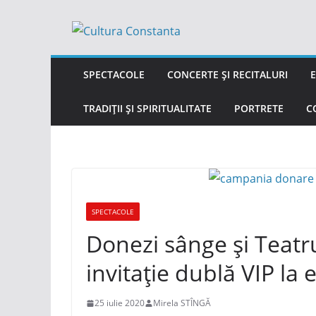
Sari
la
conținut
SPECTACOLE
CONCERTE ȘI RECITALURI
E
TRADIȚII ȘI SPIRITUALITATE
PORTRETE
C
SPECTACOLE
Donezi sânge și Teatru
invitație dublă VIP l
25 iulie 2020
Mirela STÎNGĂ