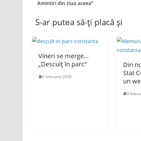
Amintiri din ziua aceea“
S-ar putea să-ți placă și
Vineri se merge…
„Desculț în parc“
Din no
Stat 
6 februarie 2020
un we
9 febru