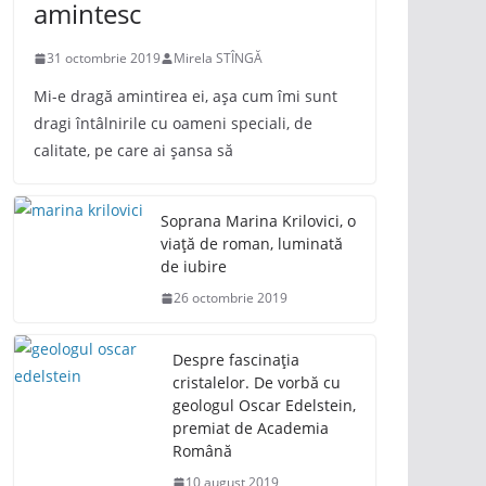
amintesc
31 octombrie 2019
Mirela STÎNGĂ
Mi-e dragă amintirea ei, așa cum îmi sunt
dragi întâlnirile cu oameni speciali, de
calitate, pe care ai șansa să
Soprana Marina Krilovici, o
viață de roman, luminată
de iubire
26 octombrie 2019
Despre fascinația
cristalelor. De vorbă cu
geologul Oscar Edelstein,
premiat de Academia
Română
10 august 2019