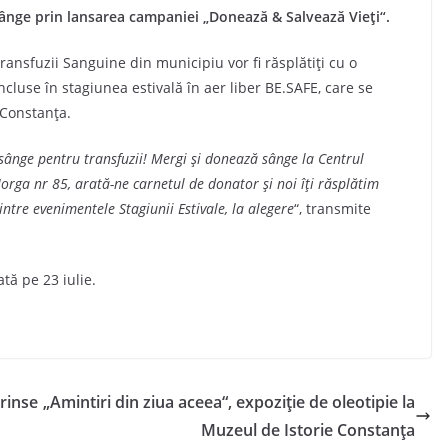
ânge prin lansarea campaniei „Donează & Salvează Vieți“.
ansfuzii Sanguine din municipiu vor fi răsplătiți cu o
ncluse în stagiunea estivală în aer liber BE.SAFE, care se
 Constanța.
sânge pentru transfuzii! Mergi și donează sânge la Centrul
orga nr 85, arată-ne carnetul de donator și noi îți răsplătim
ntre evenimentele Stagiunii Estivale, la alegere
“, transmite
tă pe 23 iulie.
prinse
„Amintiri din ziua aceea“, expoziție de oleotipie la
Muzeul de Istorie Constanța