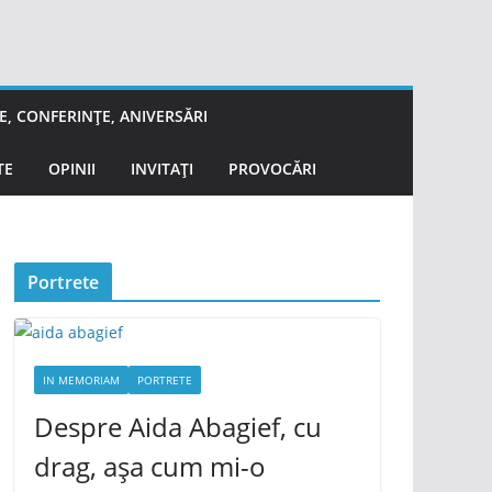
, CONFERINȚE, ANIVERSĂRI
TE
OPINII
INVITAȚI
PROVOCĂRI
Portrete
IN MEMORIAM
PORTRETE
Despre Aida Abagief, cu
drag, așa cum mi-o