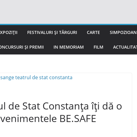
XPOZIȚII
FESTIVALURI ȘI TÂRGURI
CARTE
SIMPOZIOANE
ONCURSURI ȘI PREMII
IN MEMORIAM
FILM
ACTUALITA
l de Stat Constanța îți dă o
a evenimentele BE.SAFE