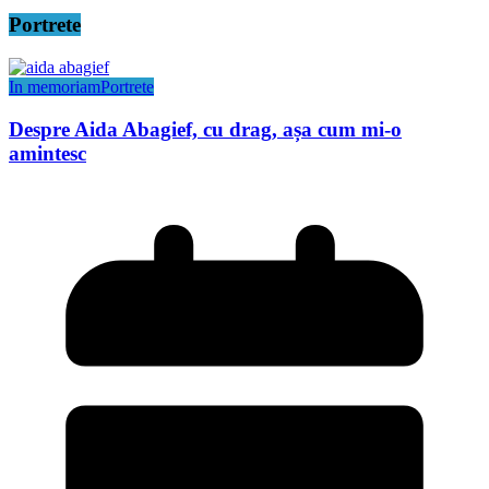
Portrete
In memoriam
Portrete
Despre Aida Abagief, cu drag, așa cum mi-o
amintesc