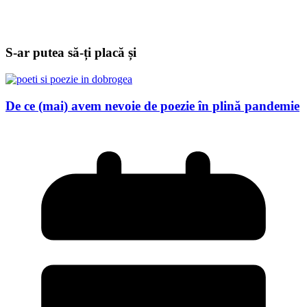
S-ar putea să-ți placă și
De ce (mai) avem nevoie de poezie în plină pandemie