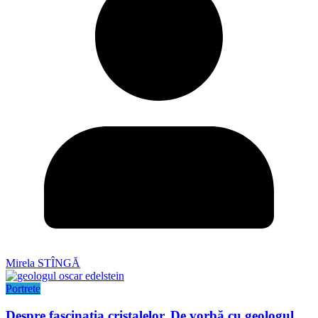
Mirela STÎNGĂ
Portrete
Despre fascinația cristalelor. De vorbă cu geologul