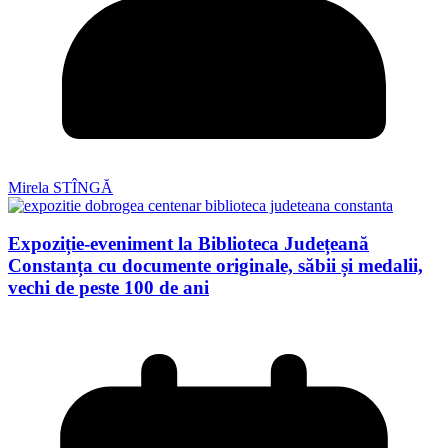
Mirela STÎNGĂ
Expoziție-eveniment la Biblioteca Județeană
Constanța cu documente originale, săbii și medalii,
vechi de peste 100 de ani