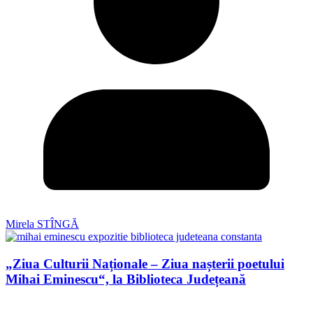
Mirela STÎNGĂ
„Ziua Culturii Naționale – Ziua nașterii poetului
Mihai Eminescu“, la Biblioteca Județeană