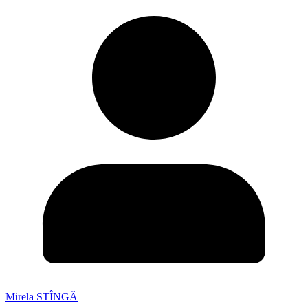
Mirela STÎNGĂ