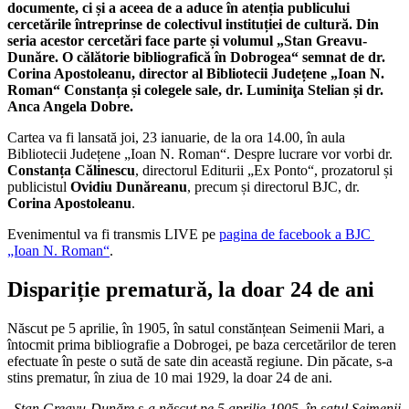
documente, ci și a aceea de a aduce în atenția publicului
cercetările întreprinse de colectivul instituției de cultură. Din
seria acestor cercetări face parte și volumul „Stan Greavu-
Dunăre. O călătorie bibliografică în Dobrogea“ semnat de dr.
Corina Apostoleanu, director al Bibliotecii Județene „Ioan N.
Roman“ Constanța și colegele sale, dr. Luminiţa Stelian și dr.
Anca Angela Dobre.
Cartea va fi lansată joi, 23 ianuarie, de la ora 14.00, în aula
Bibliotecii Județene „Ioan N. Roman“. Despre lucrare vor vorbi dr.
Constanța Călinescu
, directorul Editurii „Ex Ponto“, prozatorul și
publicistul
Ovidiu Dunăreanu
, precum și directorul BJC, dr.
Corina Apostoleanu
.
Evenimentul va fi transmis LIVE pe
pagina de facebook a BJC
„Ioan N. Roman“
.
Dispariție prematură, la doar 24 de ani
Născut pe 5 aprilie, în 1905, în satul constănțean Seimenii Mari, a
întocmit prima bibliografie a Dobrogei, pe baza cercetărilor de teren
efectuate în peste o sută de sate din această regiune. Din păcate, s-a
stins prematur, în ziua de 10 mai 1929, la doar 24 de ani.
„
Stan Greavu-Dunăre s-a născut pe 5 aprilie 1905, în satul Seimenii