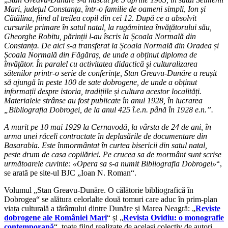
Mari, județul Constanța, într-o familie de oameni simpli, Ion și
Cătălina, fiind al treilea copil din cei 12. După ce a absolvit
cursurile primare în satul natal, la rugămintea învățătorului său,
Gheorghe Robitu, părinții l-au îscris la Școala Normală din
Constanța. De aici s-a transferat la Școala Normală din Oradea și
Școala Normală din Făgăraș, de unde a obținut diploma de
învățător. În paralel cu activitatea didactică și culturalizarea
sătenilor printr-o serie de conferințe, Stan Greavu-Dunăre a reușit
să ajungă în peste 100 de sate dobrogene, de unde a obținut
informații despre istoria, tradițiile și cultura acestor localități.
Materialele strânse au fost publicate în anul 1928, în lucrarea
„Bibliografia Dobrogei, de la anul 425 î.e.n. până în 1928 e.n.”.
A murit pe 10 mai 1929 la Cernavodă, la vârsta de 24 de ani, în
urma unei răceli contractate în deplasările de documentare din
Basarabia. Este înmormântat în curtea bisericii din satul natal,
peste drum de casa copilăriei. Pe crucea sa de mormânt sunt scrise
următoarele cuvinte: «Opera sa s-a numit Bibliografia Dobrogei»
“,
se arată pe site-ul BJC „Ioan N. Roman“.
Volumul „Stan Greavu-Dunăre. O călătorie bibliografică în
Dobrogea“ se alătura celorlalte două tomuri care aduc în prim-plan
viața culturală a tărâmului dintre Dunăre și Marea Neagră: „
Reviste
dobrogene ale României Mari
“ și „
Revista Ovidiu: o monografie
contemporană
“, toate fiind realizate de același colectiv de autori.