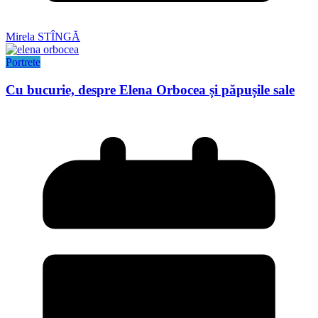
Mirela STÎNGĂ
Portrete
Cu bucurie, despre Elena Orbocea și păpușile sale