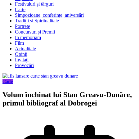
Festivaluri și târguri
Carte
Simpozioane, conferințe, aniversări
Tradiții și Spiritualitate
Portrete
Concursuri și Premii
In memoriam
Film
Actualitate
Opinii
Invitați
Provocări
Carte
Volum închinat lui Stan Greavu-Dunăre,
primul bibliograf al Dobrogei