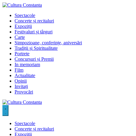
Sari
la
Spectacole
conținut
Concerte și recitaluri
Expoziții
Festivaluri și târguri
Carte
Simpozioane, conferințe, aniversări
Tradiții și Spiritualitate
Portrete
Concursuri și Premii
In memoriam
Film
Actualitate
Opinii
Invitați
Provocări
Spectacole
Concerte și recitaluri
Expoziții