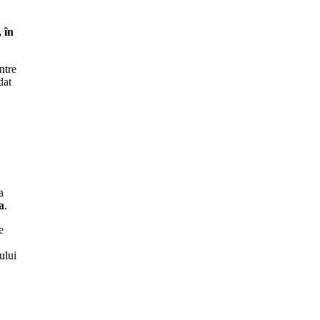
 în
ntre
dat
a
a
.
e
ului