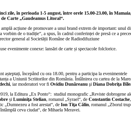
cinci zile, în perioada 1-5 august, între orele 15.00-23.00, în Mamaia,
ui de Carte „Gaudeamus Litoral“.
 amplă acțiune de promovare a unui brand extrem de important: unul di
orbim de o tradiție“, a spus, în cadrul conferinței de presă ce a prece
director general al Societății Române de Radiodifuziune
cluse evenimente conexe: lansări de carte și spectacole folclorice.
unt așteptați, începând cu ora 18.00, pentru a participa la evenimentele
stanța a Uniunii Scriitorilor din România. Întâlnirea cu cartea de la Mare
dechi
, iar moderatori vor fi
Ovidiu Dunăreanu
şi
Diana Dobriţa Bîle
 2019, la Editura „Ex Ponto“: studiul monografic „Reviste dobrogene al
obre
și
Luminiţa Stelian
, romanul „Syrael“, de
Constantin Costache
,
stic „Dumnezeu a fost arestat“, de
Ion Tiţa Călin
, romanul „Zborul trup
 întâmplă ceva ciudat“, de Mihaela Meravei.