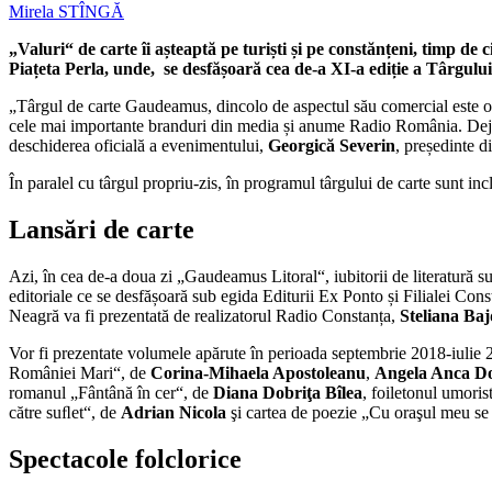
Mirela STÎNGĂ
„Valuri“ de carte îi așteaptă pe turiști și pe constănțeni, timp de 
Piațeta Perla, unde, se desfășoară cea de-a XI-a ediție a Târgul
„Târgul de carte Gaudeamus, dincolo de aspectul său comercial este o
cele mai importante branduri din media și anume Radio România. Deja v
deschiderea oficială a evenimentului,
Georgică Severin
, președinte 
În paralel cu târgul propriu-zis, în programul târgului de carte sunt in
Lansări de carte
Azi, în cea de-a doua zi „Gaudeamus Litoral“, iubitorii de literatură s
editoriale ce se desfășoară sub egida Editurii Ex Ponto și Filialei Con
Neagră va fi prezentată de realizatorul Radio Constanța,
Steliana Baj
Vor fi prezentate volumele apărute în perioada septembrie 2018-iulie
României Mari“, de
Corina-Mihaela Apostoleanu
,
Angela Anca D
romanul „Fântână în cer“, de
Diana Dobriţa Bîlea
, foiletonul umori
către suﬂet“, de
Adrian Nicola
şi cartea de poezie „Cu oraşul meu se
Spectacole folclorice