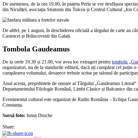
De asemenea, de la ora 19.00, în piațeta Perla se vor desfășura spectac
din Niculițel, asociația Stratonis din Tulcea și Centrul Cultural „Ion 
De altfel, pe 1 august, în deschiderea oficială a târgului de carte au c
Casimcei și Brâncovenii din Galați.
Tombola Gaudeamus
De la orele 19.30 și 21.00, vor avea loc extrageri pentru
tombola „Gau
organizatori, nu de la standurile editurii, dacă ați cumpărat cel puțin o
cumpărarea volumului, deoarece trebuie scrise pe talonul de participar
Anul acesta, preşedintele de onoare al Târgului „Gaudeamus Litoral“ e
Departamentului Filologie Română, Limbi Clasice și Balcanice din cad
Evenimentul cultural este organizat de Radio România – Echipa Gaud
Constanța.
Sursă foto:
Ionuț Druche
Share: