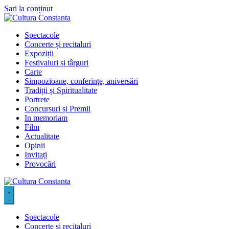
Sari la conținut
Spectacole
Concerte și recitaluri
Expoziții
Festivaluri și târguri
Carte
Simpozioane, conferințe, aniversări
Tradiții și Spiritualitate
Portrete
Concursuri și Premii
In memoriam
Film
Actualitate
Opinii
Invitați
Provocări
Spectacole
Concerte și recitaluri