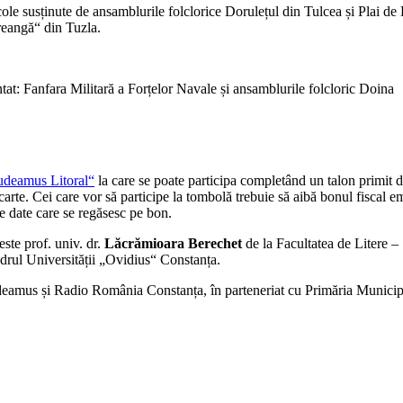
ole susținute de ansamblurile folclorice Dorulețul din Tulcea și Plai de
Creangă“ din Tuzla.
ântat: Fanfara Militară a Forțelor Navale și ansamblurile folcloric Doina
deamus Litoral“
la care se poate participa completând un talon primit d
 carte. Cei care vor să participe la tombolă trebuie să aibă bonul fiscal em
e date care se regăsesc pe bon.
ste prof. univ. dr.
Lăcrămioara Berechet
de la Facultatea de Litere –
rul Universității „Ovidius“ Constanța.
eamus și Radio România Constanța, în parteneriat cu Primăria Municip