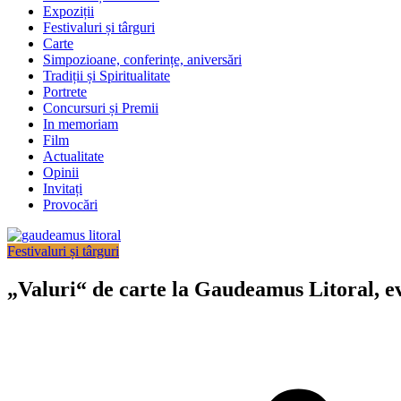
Expoziții
Festivaluri și târguri
Carte
Simpozioane, conferințe, aniversări
Tradiții și Spiritualitate
Portrete
Concursuri și Premii
In memoriam
Film
Actualitate
Opinii
Invitați
Provocări
Festivaluri și târguri
„Valuri“ de carte la Gaudeamus Litoral, eve