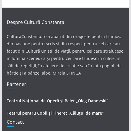
Despre Cultură Constanța
CulturaConstanta.ro a apărut din dragoste pentru frumos,
din pasiune pentru scris și din respect pentru cei care au
făcut din Cultură un stil de viață, pentru cei care strălucesc
în lumina scenei, ca și pentru cei care trudesc în culise, în
săli de repetiții, în ateliere de creație sau în fața paginii de
hârtie și a pânzei albe. Mirela STÎNGĂ
Parteneri
Teatrul Național de Operă și Balet „Oleg Danovski”
Teatrul pentru Copii și Tineret „Căluțul de mare”
Contact