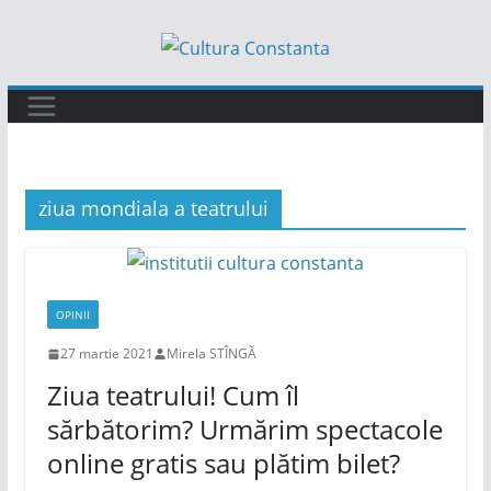
Sari
la
conținut
ziua mondiala a teatrului
OPINII
27 martie 2021
Mirela STÎNGĂ
Ziua teatrului! Cum îl
sărbătorim? Urmărim spectacole
online gratis sau plătim bilet?