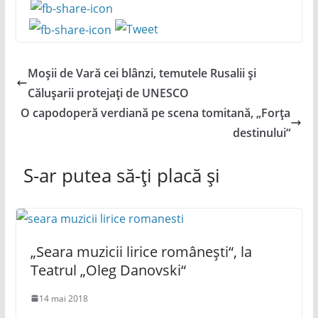
Moșii de Vară cei blânzi, temutele Rusalii și
Călușarii protejați de UNESCO
O capodoperă verdiană pe scena tomitană, „Forța
destinului“
S-ar putea să-ți placă și
„Seara muzicii lirice românești“, la
Teatrul „Oleg Danovski“
14 mai 2018