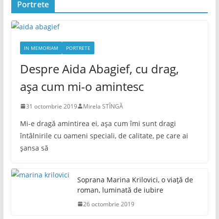
Portrete
IN MEMORIAM
PORTRETE
Despre Aida Abagief, cu drag,
așa cum mi-o amintesc
31 octombrie 2019
Mirela STÎNGĂ
Mi-e dragă amintirea ei, așa cum îmi sunt dragi
întâlnirile cu oameni speciali, de calitate, pe care ai
șansa să
Soprana Marina Krilovici, o viață de
roman, luminată de iubire
26 octombrie 2019