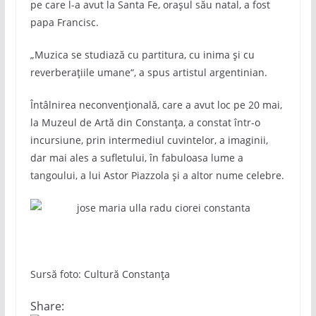
pe care l-a avut la Santa Fe, orașul său natal, a fost
papa Francisc.
„Muzica se studiază cu partitura, cu inima și cu
reverberațiile umane“, a spus artistul argentinian.
Întâlnirea neconvențională, care a avut loc pe 20 mai,
la Muzeul de Artă din Constanța, a constat într-o
incursiune, prin intermediul cuvintelor, a imaginii,
dar mai ales a sufletului, în fabuloasa lume a
tangoului, a lui Astor Piazzola și a altor nume celebre.
Sursă foto: Cultură Constanța
Share: