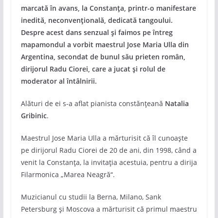
marcată în avans, la Constanța, printr-o manifestare
inedită, neconvențională, dedicată tangoului.
Despre acest dans senzual și faimos pe întreg
mapamondul a vorbit maestrul Jose Maria Ulla din
Argentina, secondat de bunul său prieten român,
dirijorul Radu Ciorei, care a jucat și rolul de
moderator al întâlnirii.
Alături de ei s-a aflat pianista constănțeană
Natalia
Gribinic
.
Maestrul Jose Maria Ulla a mărturisit că îl cunoaște
pe dirijorul Radu Ciorei de 20 de ani, din 1998, când a
venit la Constanța, la invitația acestuia, pentru a dirija
Filarmonica „Marea Neagră“.
Muzicianul cu studii la Berna, Milano, Sank
Petersburg și Moscova a mărturisit că primul maestru