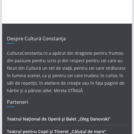
Despre Cultură Constanța
CulturaConstanta.ro a apărut din dragoste pentru frumos,
din pasiune pentru scris și din respect pentru cei care au
făcut din Cultură un stil de viață, pentru cei care strălucesc
în lumina scenei, ca și pentru cei care trudesc în culise, în
săli de repetiții, în ateliere de creație sau în fața paginii de
hârtie și a pânzei albe. Mirela STÎNGĂ
Parteneri
Teatrul Național de Operă și Balet „Oleg Danovski”
Teatrul pentru Copii și Tineret „Căluțul de mare”