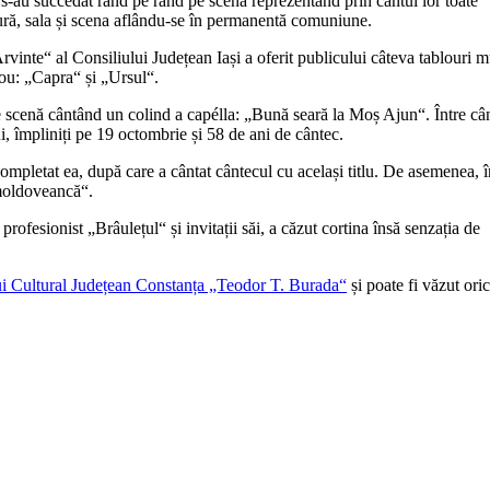
r s-au succedat rând pe rând pe scenă reprezentând prin cântul lor toate
sură, sala și scena aflându-se în permanentă comuniune.
rvinte“ al Consiliului Județean Iași a oferit publicului câteva tablouri m
ou: „Capra“ și „Ursul“.
 pe scenă cântând un colind a capélla: „Bună seară la Moș Ajun“. Între câ
i, împliniți pe 19 octombrie și 58 de ani de cântec.
ompletat ea, după care a cântat cântecul cu același titlu. De asemenea, î
 moldoveancă“.
ofesionist „Brâulețul“ și invitații săi, a căzut cortina însă senzația de
i Cultural Județean Constanța „Teodor T. Burada“
și poate fi văzut ori