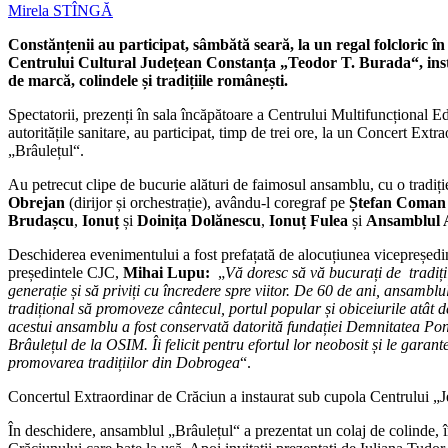
Mirela STÎNGĂ
Constănțenii au participat, sâmbătă seară, la un regal folcloric î
Centrului Cultural Județean Constanța „Teodor T. Burada“, instit
de marcă, colindele și tradițiile românești.
Spectatorii, prezenți în sala încăpătoare a Centrului Multifuncțional 
autoritățile sanitare, au participat, timp de trei ore, la un Concert Ext
„Brâulețul“.
Au petrecut clipe de bucurie alături de faimosul ansamblu, cu o tradiț
Obrejan
(dirijor și orchestrație), avându-l coregraf pe
Ștefan Coman
Brudașcu
,
Ionuț
și
Doinița Dolănescu
,
Ionuț Fulea
și
Ansamblul A
Deschiderea evenimentului a fost prefațată de alocuțiunea vicepreșed
președintele CJC,
Mihai Lupu:
„
Vă doresc să vă bucurați de tradiți
generație și să priviți cu încredere spre viitor. De 60 de ani, ansambl
tradițional să promoveze cântecul, portul popular și obiceiurile atât 
acestui ansamblu a fost conservată datorită fundației Demnitatea Pont
Brâulețul de la OSIM. Îi felicit pentru efortul lor neobosit și le garan
promovarea tradițiilor din Dobrogea
“.
Concertul Extraordinar de Crăciun a instaurat sub cupola Centrului „Je
În deschidere, ansamblul „Brâulețul“ a prezentat un colaj de colinde, 