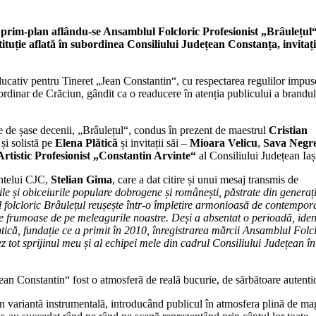
n prim-plan aflându-se Ansamblul Folcloric Profesionist „Brâulețul“
uție aflată în subordinea Consiliului Județean Constanța, invitații
Educativ pentru Tineret „Jean Constantin“, cu respectarea regulilor impus
raordinar de Crăciun, gândit ca o readucere în atenția publicului a brandul
ie de șase decenii, „Brâulețul“, condus în prezent de maestrul
Cristian
și solistă pe
Elena Plătică
și invitații săi –
Mioara Velicu
,
Sava Negr
rtistic Profesionist „Constantin Arvinte“
al Consiliului Județean Iaș
intelui CJC,
Stelian Gima
, care a dat citire și unui mesaj transmis de
ile și obiceiurile populare dobrogene și românești, păstrate din generați
ul folcloric Brâulețul reușește într-o împletire armonioasă de contempor
de frumoase de pe meleagurile noastre. Deși a absentat o perioadă, iden
ică, fundație ce a primit în 2010, înregistrarea mărcii Ansamblul Folc
tez tot sprijinul meu și al echipei mele din cadrul Consiliului Județean în
an Constantin“ fost o atmosferă de reală bucurie, de sărbătoare autenti
în variantă instrumentală, introducând publicul în atmosfera plină de ma