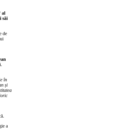
 al
 săi
e de
ui
ean
i.
e în
an și
titatea
loric
că.
gie a