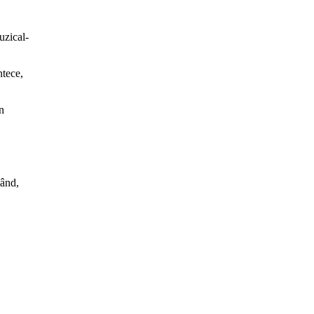
uzical-
ntece,
n
când,