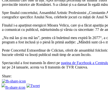
Crăciunului care bate la ușă. Apoi invitații prezentați de Iuliana Tudo
provinciile istorice ale României. S-a cântat și s-a dansat în egală mă
Spre finalul concertului, Ansamblul Artistic Profesionist „Constantin A
coregrafice specifice Anului Nou, celebrele jocuri cu măști de Anul N
Finalul i-a aparținut energicei Mioara Velicu, care și-a făcut apariția
a comunicat cu publicul, mărturisindu-și vârsta cu sinceritate: 77 de an
„Nu mă las și nu mă las”, pentru că buletinul meu expiră în 2077“, a c
program a fost inclusă și o piesă în primă audiție: „Mândră sunt că-s
Peste Concertul Extraordinar de Crăciun, oferit de ansamblul folcloric pr
bucurie oferită va însoți publicul mult timp de acum încolo.
Spectacolul a fost transmis în direct pe
pagina de Facebook a Centrulu
iar pe 24 ianuarie, acesta va fi transmis de TVR Craiova.
Share: