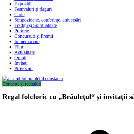
Expoziții
Festivaluri și târguri
Carte
Simpozioane, conferințe, aniversări
Tradiții și Spiritualitate
Portrete
Concursuri și Premii
In memoriam
Film
Actualitate
Opinii
Invitați
Provocări
Concerte și recitaluri
Regal folcloric cu „Brâulețul“ și invitații s