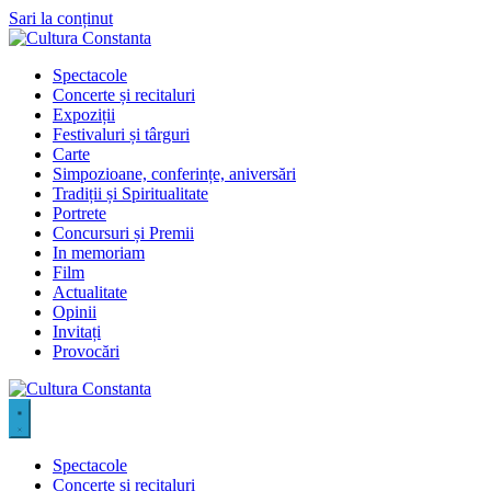
Sari la conținut
Spectacole
Concerte și recitaluri
Expoziții
Festivaluri și târguri
Carte
Simpozioane, conferințe, aniversări
Tradiții și Spiritualitate
Portrete
Concursuri și Premii
In memoriam
Film
Actualitate
Opinii
Invitați
Provocări
Spectacole
Concerte și recitaluri