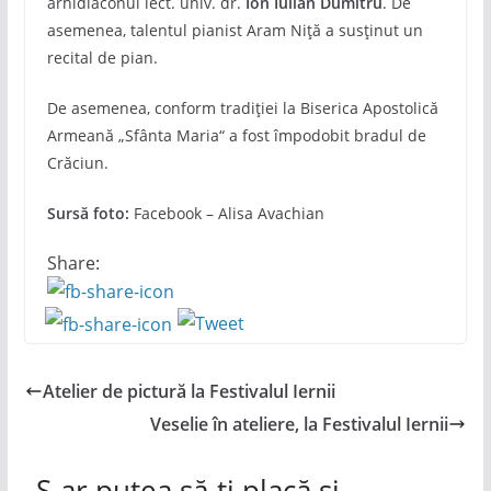
arhidiaconul lect. univ. dr.
Ion Iulian Dumitru
. De
asemenea, talentul pianist Aram Niță a susținut un
recital de pian.
De asemenea, conform tradiției la Biserica Apostolică
Armeană „Sfânta Maria“ a fost împodobit bradul de
Crăciun.
Sursă foto:
Facebook – Alisa Avachian
Share:
Atelier de pictură la Festivalul Iernii
Veselie în ateliere, la Festivalul Iernii
S-ar putea să-ți placă și