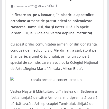
5 ianuarie 2020
Mirela STÎNGĂ
În fiecare an, pe 6 ianuarie, în bisericile apostolice
ortodoxe armene de pretutindeni se prăznuiește
Nașterea Domnului, dar și Botezul Său în apele
Iordanului, la 30 de ani, vârsta deplinei maturități.
Cu acest prilej, comunitatea armenilor din Constanța,
condusă de medicul
Liviu Merdinian
, a sărbătorit pe
5 ianuarie, ajunul Crăciunului, printr-un concert
special de colinde, care a avut loc la Colegiul Național
de Arte „Regina Maria“, în sala „Miron Bibu“.
Vestea Nașterii Mântuitorului în ieslea din Betleem a
fost anunțată de către Armonia, multipremiată corală
bărbătească a Arhiepiscopiei Tomisului, dirijată de