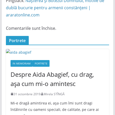
Pingback:
Nașterea și Botezul Domnului, motive de
dublă bucurie pentru armenii constănțeni |
araratonline.com
Comentariile sunt închise.
Portrete
IN MEMORIAM
PORTRETE
Despre Aida Abagief, cu drag,
așa cum mi-o amintesc
31 octombrie 2019
Mirela STÎNGĂ
Mi-e dragă amintirea ei, așa cum îmi sunt dragi
întâlnirile cu oameni speciali, de calitate, pe care ai