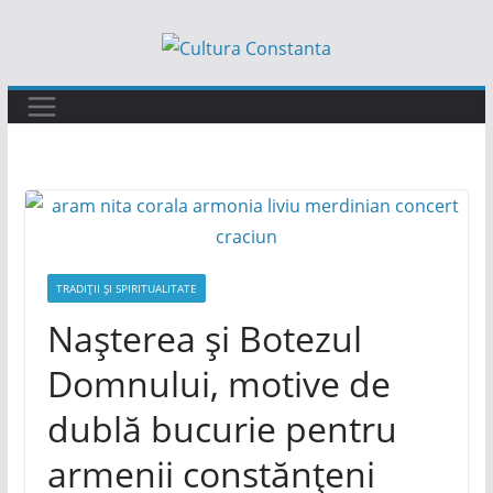
Sari
la
conținut
TRADIȚII ȘI SPIRITUALITATE
Nașterea și Botezul
Domnului, motive de
dublă bucurie pentru
armenii constănțeni