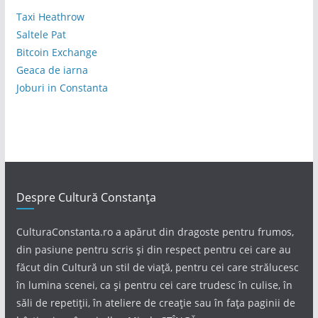
Taxi Heathrow
Saltele Pat
Bitcoin Exchange
Geaca de iarna
Joburi in Constanta
Despre Cultură Constanța
CulturaConstanta.ro a apărut din dragoste pentru frumos,
din pasiune pentru scris și din respect pentru cei care au
făcut din Cultură un stil de viață, pentru cei care strălucesc
în lumina scenei, ca și pentru cei care trudesc în culise, în
săli de repetiții, în ateliere de creație sau în fața paginii de