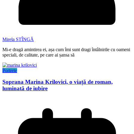
Mirela STÎNGĂ
Mi-e dragă amintirea ei, așa cum îmi sunt dragi întâlnirile cu oameni
speciali, de calitate, pe care ai șansa să
Portrete
Soprana Marina Krilovici, o viață de roman,
luminată de iubire