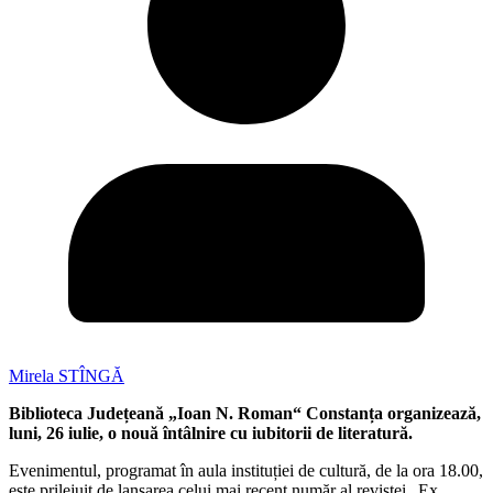
Mirela STÎNGĂ
Biblioteca Județeană „Ioan N. Roman“ Constanța organizează,
luni, 26 iulie, o nouă întâlnire cu iubitorii de literatură.
Evenimentul, programat în aula instituției de cultură, de la ora 18.00,
este prilejuit de lansarea celui mai recent număr al revistei „Ex