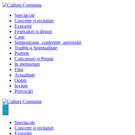
Sari
la
Spectacole
conținut
Concerte și recitaluri
Expoziții
Festivaluri și târguri
Carte
Simpozioane, conferințe, aniversări
Tradiții și Spiritualitate
Portrete
Concursuri și Premii
In memoriam
Film
Actualitate
Opinii
Invitați
Provocări
Spectacole
Concerte și recitaluri
Expoziții