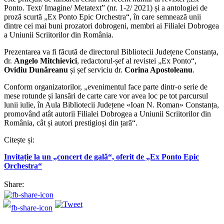
Ponto. Text/ Imagine/ Metatext” (nr. 1-2/ 2021) și a antologiei de
proză scurtă „Ex Ponto Epic Orchestra“, în care semnează unii
dintre cei mai buni prozatori dobrogeni, membri ai Filialei Dobrogea
a Uniunii Scriitorilor din România.
Prezentarea va fi făcută de directorul Bibliotecii Județene Constanța,
dr.
Angelo Mitchievici
, redactorul-șef al revistei „Ex Ponto“,
Ovidiu Dunăreanu
și șef serviciu dr.
Corina Apostoleanu
.
Conform organizatorilor, „evenimentul face parte dintr-o serie de
mese rotunde și lansări de carte care vor avea loc pe tot parcursul
lunii iulie, în Aula Bibliotecii Județene «Ioan N. Roman» Constanța,
promovând atât autorii Filialei Dobrogea a Uniunii Scriitorilor din
România, cât și autori prestigioși din țară“.
Citește și:
Invitație la un „concert de gală“, oferit de „Ex Ponto Epic
Orchestra“
Share: