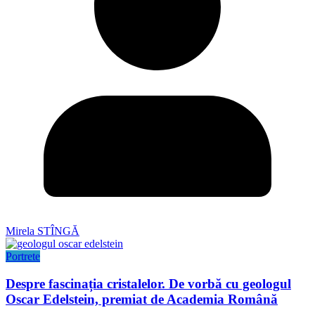
Mirela STÎNGĂ
Portrete
Despre fascinația cristalelor. De vorbă cu geologul
Oscar Edelstein, premiat de Academia Română