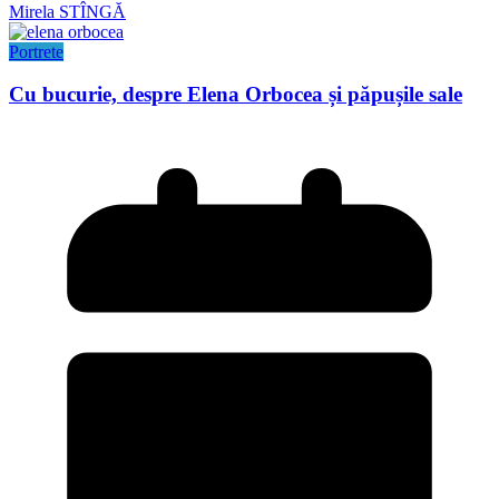
Mirela STÎNGĂ
Portrete
Cu bucurie, despre Elena Orbocea și păpușile sale