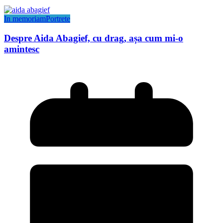
In memoriam
Portrete
Despre Aida Abagief, cu drag, așa cum mi-o
amintesc