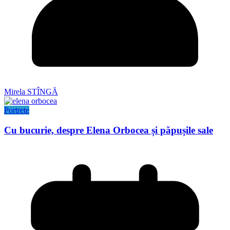
Mirela STÎNGĂ
Portrete
Cu bucurie, despre Elena Orbocea și păpușile sale