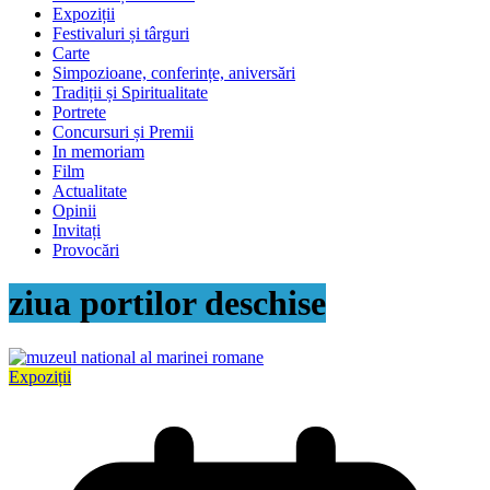
Expoziții
Festivaluri și târguri
Carte
Simpozioane, conferințe, aniversări
Tradiții și Spiritualitate
Portrete
Concursuri și Premii
In memoriam
Film
Actualitate
Opinii
Invitați
Provocări
ziua portilor deschise
Expoziții