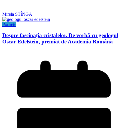
Mirela STÎNGĂ
Portrete
Despre fascinația cristalelor. De vorbă cu geologul
Oscar Edelstein, premiat de Academia Română