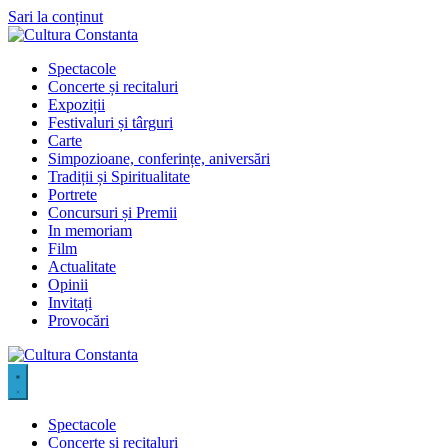
Sari la conținut
Spectacole
Concerte și recitaluri
Expoziții
Festivaluri și târguri
Carte
Simpozioane, conferințe, aniversări
Tradiții și Spiritualitate
Portrete
Concursuri și Premii
In memoriam
Film
Actualitate
Opinii
Invitați
Provocări
Spectacole
Concerte și recitaluri