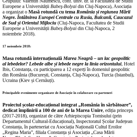
Grupului: Valentin Naumescu, conf. univ. dr. la Facultatea de Studii
Europene a Universității
Babeş-Bolyai
din Cluj-Napoca), Asociația
a organizat o
Masă rotundă cu tema
România și regiunea Mării
Negre. Întâlnirea Europei Centrale cu Rusia, Balcanii, Caucazul
de Sud și Orientul Mijlociu
(Cluj-Napoca, Facultatea de Studii
Europene a Universității
Babeş-Bolyai
din Cluj-Napoca, 2
noiembrie 2018).
17 noiembrie 2018:
Masa rotundă internațională
Marea Neagră – un lac geopolitic
al lebedelor? Lebede albe și lebede negre la linia orizontului
, Hotel
Ibis, Constanța, cu participarea a 12 experți în domeniul geopolitic
din România (București, Constanța, Cluj-Napoca), Turcia (Istanbul),
Ucraina (Kiev și Cernăuți).
Principalele evenimente organizate de Asociație în colaborare cu parteneri
Proiectul școlar-educațional integrat „România în sărbătoare”,
dedicat împlinirii a 100 de ani de la Marea Unire
, ediția princeps
(2017-2018), organizat de către Arhiepiscopia Tomisului (prin
Departamentul Cultural-Educațional), Inspectoratul Școlar Județean
Constanța, în parteneriat cu Asociația Națională Cultul Eroilor
„Regina Maria”, filiala Constanța și Asociația „Casa Mării