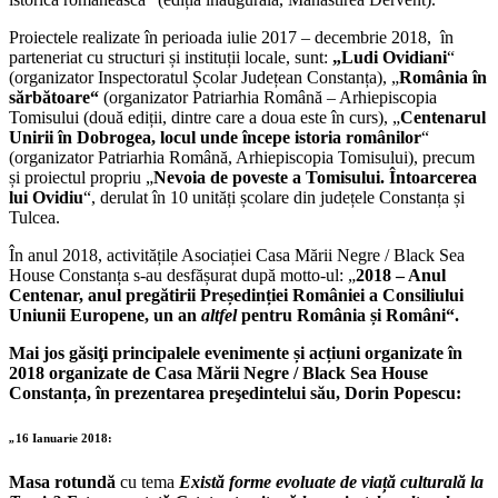
Proiectele realizate în perioada iulie 2017 – decembrie 2018,
în
parteneriat cu structuri și instituții locale, sunt:
„Ludi Ovidiani
“
(organizator Inspectoratul Școlar Județean Constanța), „
România în
sărbătoare“
(organizator Patriarhia Română – Arhiepiscopia
Tomisului (două ediții, dintre care a doua este în curs), „
Centenarul
Unirii în Dobrogea, locul unde începe istoria românilor
“
(organizator Patriarhia Română, Arhiepiscopia Tomisului), precum
și proiectul propriu „
Nevoia de poveste a Tomisului. Întoarcerea
lui Ovidiu
“, derulat în 10 unități școlare din județele Constanța și
Tulcea.
În anul 2018, activitățile Asociației Casa Mării Negre / Black Sea
House Constanța s-au desfășurat după motto-ul: „
2018 – Anul
Centenar, anul pregătirii Președinției României a Consiliului
Uniunii Europene, un an
altfel
pentru România și Români“.
Mai jos găsiţi principalele evenimente și acțiuni organizate în
2018 organizate de Casa Mării Negre / Black Sea House
Constanța, în prezentarea preşedintelui său, Dorin Popescu:
„
16 Ianuarie 2018:
Masa rotundă
cu tema
Există forme evoluate de viață culturală la