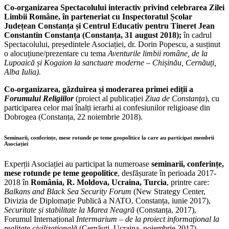
Co-organizarea Spectacolului interactiv privind celebrarea Zilei
Limbii Române, în parteneriat cu Inspectoratul Școlar
Județean Constanța și Centrul Educativ pentru Tineret Jean
Constantin Constanța (Constanța, 31 august 2018);
în cadrul
Spectacolului, președintele Asociației, dr. Dorin Popescu, a susținut
o alocuțiune/prezentare cu tema
Aventurile limbii române, de la
Lupoaică și Kogaion la sanctuare moderne – Chișinău, Cernăuți,
Alba Iulia).
Co-organizarea, găzduirea și moderarea primei ediții a
Forumului Religiilor
(proiect al publicației
Ziua de Constanța
), cu
participarea celor mai înalți ierarhi ai confesiunilor religioase din
Dobrogea (Constanța, 22 noiembrie 2018).
Seminarii, conferințe, mese rotunde pe teme geopolitice la care au participat membrii
Asociației
Experții Asociației au participat la numeroase
seminarii, conferințe,
mese rotunde pe teme geopolitice
, desfășurate în perioada 2017-
2018 în
România, R. Moldova, Ucraina, Turcia
, printre care:
Balkans and Black Sea Security Forum
(New Strategy Center,
Divizia de Diplomație Publică a NATO, Constanța, iunie 2017),
Securitate și stabilitate la Marea Neagră
(Constanța, 2017),
Forumul Internațional
Intermarium – de la proiect informaţional la
realitate civilizaţională
(Cernăuți, Ucraina, noiembrie 2017),