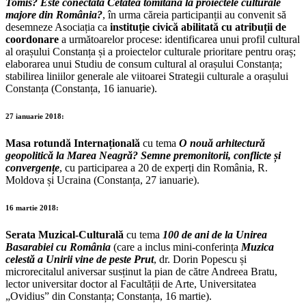
Tomis? Este conectată Cetatea tomitană la proiectele culturale
majore din România?
, în urma căreia participanții au convenit să
desemneze Asociația ca
instituție civică abilitată cu atribuții de
coordonare
a următoarelor procese: identificarea unui profil cultural
al orașului Constanța și a proiectelor culturale prioritare pentru oraș;
elaborarea unui Studiu de consum cultural al orașului Constanța;
stabilirea liniilor generale ale viitoarei Strategii culturale a orașului
Constanța (Constanța, 16 ianuarie).
27 ianuarie 2018:
Masa rotundă Internațională
cu tema
O nouă arhitectură
geopolitică la Marea Neagră? Semne premonitorii, conflicte și
convergențe
, cu participarea a 20 de experți din România, R.
Moldova și Ucraina (Constanța, 27 ianuarie).
16 martie 2018:
Serata Muzical-Culturală
cu tema
100 de ani de la Unirea
Basarabiei cu România
(care a inclus mini-conferința
Muzica
celestă a Unirii vine de peste Prut
, dr. Dorin Popescu și
microrecitalul aniversar susținut la pian de către Andreea Bratu,
lector universitar doctor al Facultății de Arte, Universitatea
„Ovidius” din Constanța; Constanța, 16 martie).