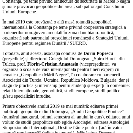
Constanța, pe teme privind arhitectura de securitate la Marea Neagră
și noile provocări geopolitice din areal, sub patronajul Consiliului
Uniunii Europene.
În mai 2019 este prevăzută o altă masă rotundă geopolitică
internațională la Constanța pe teme privind cooperarea strategică a
partenerilor non-guvernamentali în zona danubiano-pontică,
organizată sub patronajul președinției românești a Strategiei Uniunii
Europene pentru regiunea Dunării / SUERD.
Totodată, anul acesta, asociația condusă de
Dorin Popescu
(președinte) și directorul Colegiului Dobrogean „Spiru Haret“ din
Tulcea, prof.
Florin-Cristian Anastasiu
(vicepreședinte), va
organiza o școală de vară internațională pentru tineri experți cu
tematica „Geopolitica Mării Negre“, în colaborare cu partenerii
Asociației din Turcia, Ucraina, Republica Moldova, Bulgaria, dar și
stagii de practică și internship pentru studenți și experți în domeniile:
relații internaționale, geopolitică, studii europene, studii politice
și/sau specializări înrudite.
Printre obiectivele anului 2019 se mai numără: editarea primei
publicații geopolitice din Dobrogea, „Studii Geopolitice Pontice“
(numărul inaugural, primul semestru al anului în curs), editarea unui
volum de studii geopolitice sub egida Asociației, editarea Antologiei
Simpozionului Internațional „Destine frânte pentru Țară în vatra
istorică românească“ (ediția inaugurală, Mănăstirea Dervent).