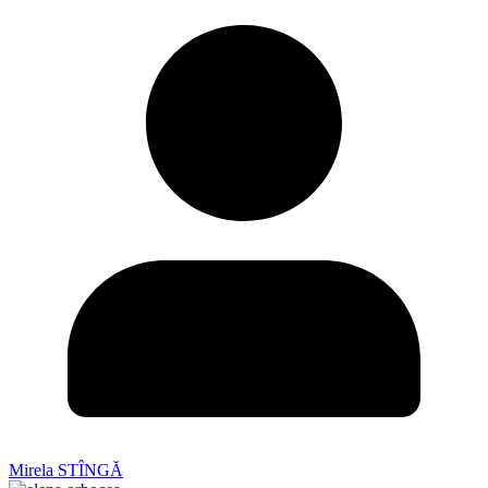
Mirela STÎNGĂ