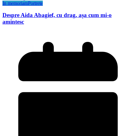
In memoriam
Portrete
Despre Aida Abagief, cu drag, așa cum mi-o
amintesc