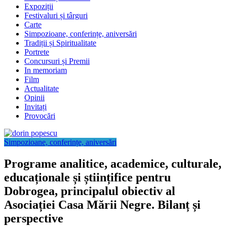
Expoziții
Festivaluri și târguri
Carte
Simpozioane, conferințe, aniversări
Tradiții și Spiritualitate
Portrete
Concursuri și Premii
In memoriam
Film
Actualitate
Opinii
Invitați
Provocări
Simpozioane, conferințe, aniversări
Programe analitice, academice, culturale,
educaționale și științifice pentru
Dobrogea, principalul obiectiv al
Asociației Casa Mării Negre. Bilanț și
perspective