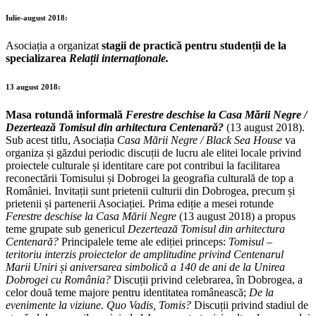
Iulie-august 2018:
Asociația a organizat
stagii de practică pentru studenții de la
specializarea
Relații internaționale.
13
august 2018:
Masa rotundă informală
Ferestre deschise la Casa Mării Negre /
Dezertează Tomisul din arhitectura Centenară?
(13 august 2018).
Sub acest titlu, Asociația
Casa Mării Negre / Black Sea House
va
organiza și găzdui periodic discuții de lucru ale elitei locale privind
proiectele culturale și identitare care pot contribui la facilitarea
reconectării Tomisului și Dobrogei la geografia culturală de top a
României. Invitații sunt prietenii culturii din Dobrogea, precum și
prietenii și partenerii Asociației. Prima ediție a mesei rotunde
Ferestre deschise la Casa Mării Negre
(13 august 2018) a propus
teme grupate sub genericul
Dezertează Tomisul din arhitectura
Centenară?
Principalele teme ale ediției princeps:
Tomisul –
teritoriu interzis proiectelor de amplitudine privind Centenarul
Marii Uniri și aniversarea simbolică a 140 de ani de la Unirea
Dobrogei cu România?
Discuții privind celebrarea, în Dobrogea, a
celor două teme majore pentru identitatea românească;
De la
evenimente la viziune. Quo Vadis, Tomis?
Discuții privind stadiul de