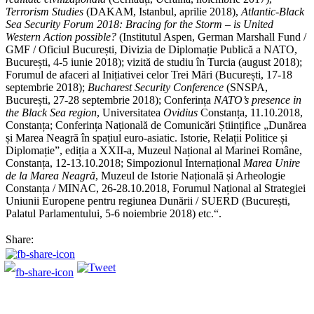
Terrorism Studies
(DAKAM, Istanbul, aprilie 2018),
Atlantic-Black
Sea Security Forum 2018: Bracing for the Storm – is United
Western Action possible?
(Institutul Aspen, German Marshall Fund /
GMF / Oficiul București, Divizia de Diplomație Publică a NATO,
București, 4-5 iunie 2018); vizită de studiu în Turcia (august 2018);
Forumul de afaceri al Inițiativei celor Trei Mări (București, 17-18
septembrie 2018);
Bucharest Security Conference
(SNSPA,
București, 27-28 septembrie 2018); Conferința
NATO’s presence in
the Black Sea region
, Universitatea
Ovidius
Constanța, 11.10.2018,
Constanța; Conferința Națională de Comunicări Științifice „Dunărea
și Marea Neagră în spațiul euro-asiatic. Istorie, Relații Politice și
Diplomație”, ediția a XXII-a, Muzeul Național al Marinei Române,
Constanța, 12-13.10.2018; Simpozionul Internațional
Marea Unire
de la Marea Neagră
, Muzeul de Istorie Națională și Arheologie
Constanța / MINAC, 26-28.10.2018, Forumul Național al Strategiei
Uniunii Europene pentru regiunea Dunării / SUERD (București,
Palatul Parlamentului, 5-6 noiembrie 2018) etc.“.
Share: