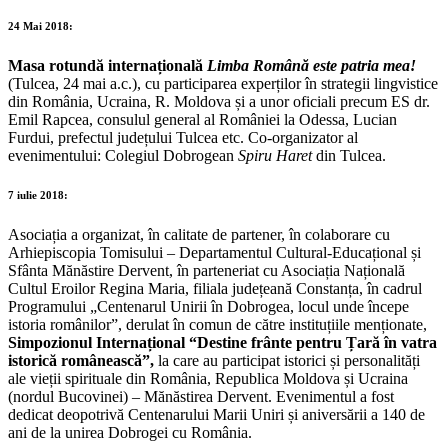
24 Mai 2018:
Masa rotundă internațională
Limba Română este patria mea!
(Tulcea, 24 mai a.c.), cu participarea experților în strategii lingvistice
din România, Ucraina, R. Moldova și a unor oficiali precum ES dr.
Emil Rapcea, consulul general al României la Odessa, Lucian
Furdui, prefectul județului Tulcea etc. Co-organizator al
evenimentului: Colegiul Dobrogean
Spiru Haret
din Tulcea.
7 iulie 2018:
Asociația a organizat, în calitate de partener, în colaborare cu
Arhiepiscopia Tomisului – Departamentul Cultural-Educațional și
Sfânta Mănăstire Dervent, în parteneriat cu Asociația Națională
Cultul Eroilor Regina Maria, filiala județeană Constanța, în cadrul
Programului „Centenarul Unirii în Dobrogea, locul unde începe
istoria românilor”, derulat în comun de către instituțiile menționate,
Simpozionul Internațional “Destine frânte pentru Țară în vatra
istorică românească”,
la care au participat istorici și personalități
ale vieții spirituale din România, Republica Moldova și Ucraina
(nordul Bucovinei) – Mănăstirea Dervent. Evenimentul a fost
dedicat deopotrivă Centenarului Marii Uniri și aniversării a 140 de
ani de la unirea Dobrogei cu România.