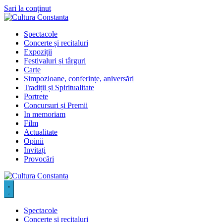
Sari la conținut
Spectacole
Concerte și recitaluri
Expoziții
Festivaluri și târguri
Carte
Simpozioane, conferințe, aniversări
Tradiții și Spiritualitate
Portrete
Concursuri și Premii
In memoriam
Film
Actualitate
Opinii
Invitați
Provocări
Spectacole
Concerte și recitaluri