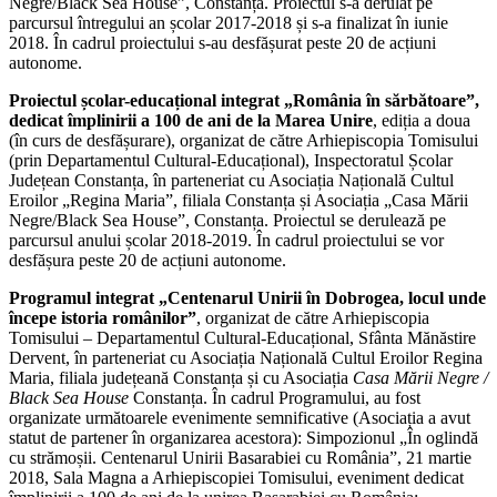
Negre/Black Sea House”, Constanța. Proiectul s-a derulat pe
parcursul întregului an școlar 2017-2018 și s-a finalizat în iunie
2018. În cadrul proiectului s-au desfășurat peste 20 de acțiuni
autonome.
Proiectul școlar-educațional integrat „România în sărbătoare”,
dedicat împlinirii a 100 de ani de la Marea Unire
, ediția a doua
(în curs de desfășurare), organizat de către Arhiepiscopia Tomisului
(prin Departamentul Cultural-Educațional), Inspectoratul Școlar
Județean Constanța, în parteneriat cu Asociația Națională Cultul
Eroilor „Regina Maria”, filiala Constanța și Asociația „Casa Mării
Negre/Black Sea House”, Constanța. Proiectul se derulează pe
parcursul anului școlar 2018-2019. În cadrul proiectului se vor
desfășura peste 20 de acțiuni autonome.
Programul integrat „Centenarul Unirii în Dobrogea, locul unde
începe istoria românilor”
, organizat de către Arhiepiscopia
Tomisului – Departamentul Cultural-Educațional, Sfânta Mănăstire
Dervent, în parteneriat cu Asociația Națională Cultul Eroilor Regina
Maria, filiala județeană Constanța și cu Asociația
Casa Mării Negre /
Black Sea House
Constanța. În cadrul Programului, au fost
organizate următoarele evenimente semnificative (Asociația a avut
statut de partener în organizarea acestora): Simpozionul „În oglindă
cu strămoșii. Centenarul Unirii Basarabiei cu România”, 21 martie
2018, Sala Magna a Arhiepiscopiei Tomisului, eveniment dedicat