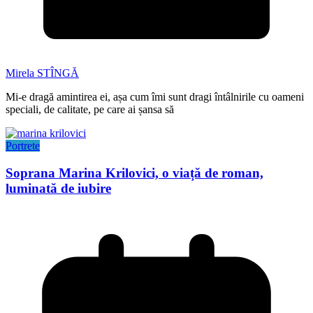
Mirela STÎNGĂ
Mi-e dragă amintirea ei, așa cum îmi sunt dragi întâlnirile cu oameni
speciali, de calitate, pe care ai șansa să
Portrete
Soprana Marina Krilovici, o viață de roman,
luminată de iubire