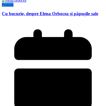
Portrete
Cu bucurie, despre Elena Orbocea și păpușile sale