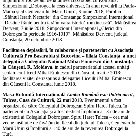
împlinirii a 100 de ani de la unirea Basarabiei cu România;
Simpozionul „Dobrogea la ceas aniversar, în anul revenirii la Patria-
Mamă și al Centenarului Marii Uniri”, 9 iunie 2018, Parohia
„Sfântul Ierarh Nectarie” din Constanța; Simpozionul Internațional
“Destine frânte pentru țară în vatra istorică românească”, Mănăstirea
Dervent, 7 iulie 2018; Simpozionul Internațional „Clerici din
Dobrogea în perioada 1916-1919”, Mănăstirea Dervent, județul
Constanța, 20 octombrie 2018.
Facilitarea deplasării, în colaborare și parteneriat cu Asociația
Culturală Pro Basarabia și Bucovina – filiala Constanța, a unei
delegații a Colegiului Național Mihai Eminescu din Constanța
la Căușeni, R. Moldova
, în cadrul parteneriatului acestei unități
școlare cu Liceul Mihai Eminescu din Căușeni, martie 2018;
facilitarea vizitei de răspuns a delegației Liceului Mihai Eminescu
din Căușeni la Constanța, iunie 2018.
Masa Rotundă Internațională
Limba Română este Patria mea!,
Tulcea, Casa de Cultură, 22 mai 2018.
Evenimentul a fost
organizat de către Colegiului Dobrogean Spiru Haret Tulcea, în
parteneriat cu Asociația și a fost dedicat împlinirii a 135 de ani de
existență ai Colegiului Dobrogean Spiru Haret Tulcea – cea mai
veche instituție de învățământ liceal din județul Tulcea, Centenarului
Marii Uniri și împlinirii a 140 de ani de la revenirea Dobrogei la
Țară.