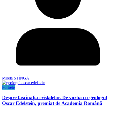
Mirela STÎNGĂ
Portrete
Despre fascinația cristalelor. De vorbă cu geologul
Oscar Edelstein, premiat de Academia Română