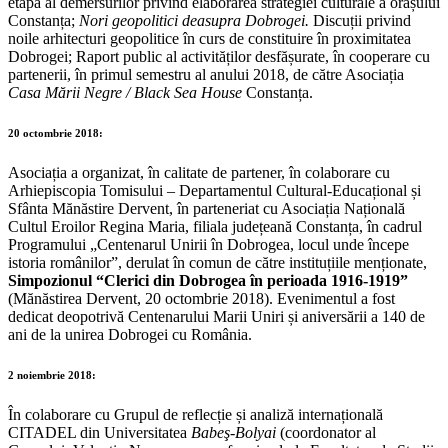
etapă al demersurilor privind elaborarea strategiei culturale a orașului
Constanța;
Nori geopolitici deasupra Dobrogei.
Discuții privind
noile arhitecturi geopolitice în curs de constituire în proximitatea
Dobrogei; Raport public al activităților desfășurate, în cooperare cu
partenerii, în primul semestru al anului 2018, de către Asociația
Casa Mării Negre / Black Sea House
Constanța.
20 octombrie 2018:
Asociația a organizat, în calitate de partener, în colaborare cu
Arhiepiscopia Tomisului – Departamentul Cultural-Educațional și
Sfânta Mănăstire Dervent, în parteneriat cu Asociația Națională
Cultul Eroilor Regina Maria, filiala județeană Constanța, în cadrul
Programului „Centenarul Unirii în Dobrogea, locul unde începe
istoria românilor”, derulat în comun de către instituțiile menționate,
Simpozionul “Clerici din Dobrogea în perioada 1916-1919”
(Mănăstirea Dervent, 20 octombrie 2018). Evenimentul a fost
dedicat deopotrivă Centenarului Marii Uniri și aniversării a 140 de
ani de la unirea Dobrogei cu România.
2 noiembrie 2018:
În colaborare cu Grupul de reflecție și analiză internațională
CITADEL din Universitatea
Babeş-Bolyai
(coordonator al