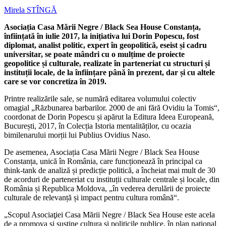
Mirela STÎNGĂ
Asociația Casa Mării Negre / Black Sea House Constanța,
înființată în iulie 2017, la inițiativa lui Dorin Popescu, fost
diplomat, analist politic, expert în geopolitică, eseist și cadru
universitar, se poate mândri cu o mulțime de proiecte
geopolitice și culturale, realizate în parteneriat cu structuri și
instituții locale, de la înființare până în prezent, dar și cu altele
care se vor concretiza în 2019.
Printre realizările sale, se numără editarea volumului colectiv
omagial „Răzbunarea barbarilor. 2000 de ani fără Ovidiu la Tomis“,
coordonat de Dorin Popescu și apărut la Editura Ideea Europeană,
București, 2017, în Colecția Istoria mentalităților, cu ocazia
bimilenarului morții lui Publius Ovidius Naso.
De asemenea, Asociația Casa Mării Negre / Black Sea House
Constanța, unică în România, care funcționează în principal ca
think-tank de analiză și predicție politică, a încheiat mai mult de 30
de acorduri de parteneriat cu instituții culturale centrale și locale, din
România și Republica Moldova, „în vederea derulării de proiecte
culturale de relevanță și impact pentru cultura română“.
„Scopul Asociaţiei Casa Mării Negre / Black Sea House este acela
de a promova şi susţine cultura și politicile publice, în plan național