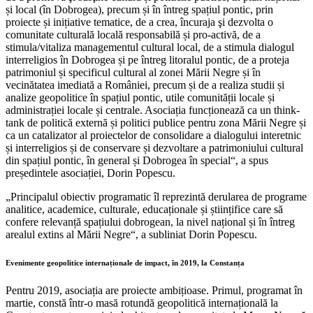
și local (în Dobrogea), precum și în întreg spațiul pontic, prin
proiecte și inițiative tematice, de a crea, încuraja şi dezvolta o
comunitate culturală locală responsabilă și pro-activă, de a
stimula/vitaliza managementul cultural local, de a stimula dialogul
interreligios în Dobrogea și pe întreg litoralul pontic, de a proteja
patrimoniul și specificul cultural al zonei Mării Negre și în
vecinătatea imediată a României, precum și de a realiza studii și
analize geopolitice în spațiul pontic, utile comunității locale și
administrației locale și centrale. Asociația funcționează ca un think-
tank de politică externă și politici publice pentru zona Mării Negre și
ca un catalizator al proiectelor de consolidare a dialogului interetnic
și interreligios și de conservare și dezvoltare a patrimoniului cultural
din spațiul pontic, în general și Dobrogea în special“, a spus
președintele asociației, Dorin Popescu.
„Principalul obiectiv programatic îl reprezintă derularea de programe
analitice, academice, culturale, educaționale și științifice care să
confere relevanță spațiului dobrogean, la nivel național și în întreg
arealul extins al Mării Negre“, a subliniat Dorin Popescu.
Evenimente geopolitice internaționale de impact, în 2019, la Constanța
Pentru 2019, asociația are proiecte ambițioase. Primul, programat în
martie, constă într-o masă rotundă geopolitică internațională la