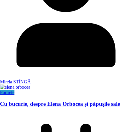
Mirela STÎNGĂ
Portrete
Cu bucurie, despre Elena Orbocea și păpușile sale