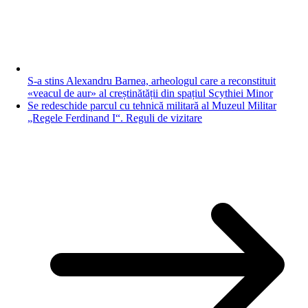
S-a stins Alexandru Barnea, arheologul care a reconstituit
«veacul de aur» al creștinătății din spațiul Scythiei Minor
Se redeschide parcul cu tehnică militară al Muzeul Militar
„Regele Ferdinand I“. Reguli de vizitare