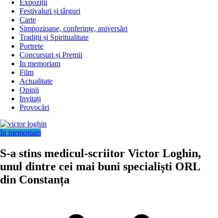
Expoziții
Festivaluri și târguri
Carte
Simpozioane, conferințe, aniversări
Tradiții și Spiritualitate
Portrete
Concursuri și Premii
In memoriam
Film
Actualitate
Opinii
Invitați
Provocări
In memoriam
S-a stins medicul-scriitor Victor Loghin,
unul dintre cei mai buni specialiști ORL
din Constanța