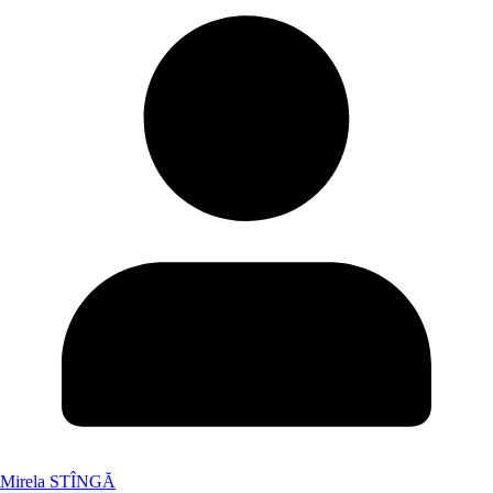
Mirela STÎNGĂ