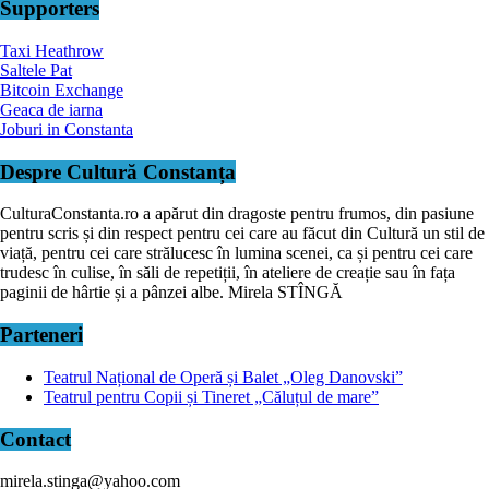
Supporters
Taxi Heathrow
Saltele Pat
Bitcoin Exchange
Geaca de iarna
Joburi in Constanta
Despre Cultură Constanța
CulturaConstanta.ro a apărut din dragoste pentru frumos, din pasiune
pentru scris și din respect pentru cei care au făcut din Cultură un stil de
viață, pentru cei care strălucesc în lumina scenei, ca și pentru cei care
trudesc în culise, în săli de repetiții, în ateliere de creație sau în fața
paginii de hârtie și a pânzei albe. Mirela STÎNGĂ
Parteneri
Teatrul Național de Operă și Balet „Oleg Danovski”
Teatrul pentru Copii și Tineret „Căluțul de mare”
Contact
mirela.stinga@yahoo.com