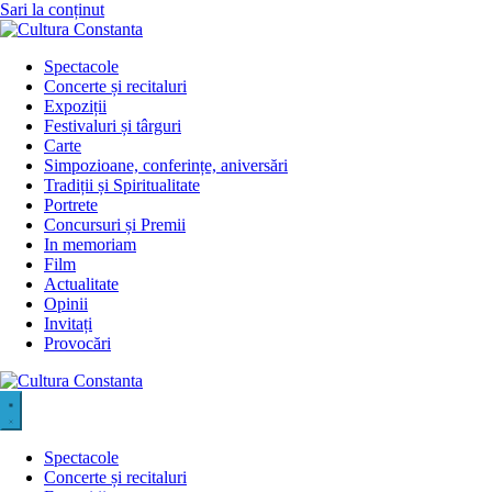
Sari la conținut
Spectacole
Concerte și recitaluri
Expoziții
Festivaluri și târguri
Carte
Simpozioane, conferințe, aniversări
Tradiții și Spiritualitate
Portrete
Concursuri și Premii
In memoriam
Film
Actualitate
Opinii
Invitați
Provocări
Spectacole
Concerte și recitaluri