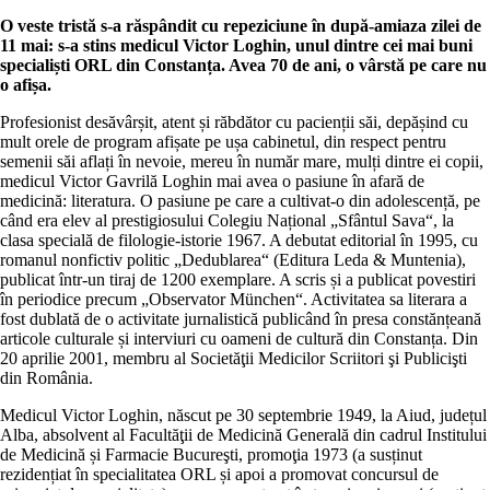
O veste tristă s-a răspândit cu repeziciune în după-amiaza zilei de
11 mai: s-a stins medicul Victor Loghin, unul dintre cei mai buni
specialiști ORL din Constanța. Avea 70 de ani, o vârstă pe care nu
o afișa.
Profesionist desăvârșit, atent și răbdător cu pacienții săi, depășind cu
mult orele de program afișate pe ușa cabinetul, din respect pentru
semenii săi aflați în nevoie, mereu în număr mare, mulți dintre ei copii,
medicul Victor Gavrilă Loghin mai avea o pasiune în afară de
medicină: literatura. O pasiune pe care a cultivat-o din adolescență, pe
când era elev al prestigiosului Colegiu Național „Sfântul Sava“, la
clasa specială de filologie-istorie 1967. A debutat editorial în 1995, cu
romanul nonfictiv politic „Dedublarea“ (Editura Leda & Muntenia),
publicat într-un tiraj de 1200 exemplare. A scris și a publicat povestiri
în periodice precum „Observator München“. Activitatea sa literara a
fost dublată de o activitate jurnalistică publicând în presa constănțeană
articole culturale și interviuri cu oameni de cultură din Constanța. Din
20 aprilie 2001, membru al Societăţii Medicilor Scriitori şi Publicişti
din România.
Medicul Victor Loghin, născut pe 30 septembrie 1949, la Aiud, județul
Alba, absolvent al Facultăţii de Medicină Generală din cadrul Institului
de Medicină și Farmacie Bucureşti, promoţia 1973 (a susținut
rezidențiat în specialitatea ORL și apoi a promovat concursul de