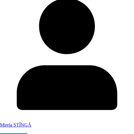
Mirela STÎNGĂ