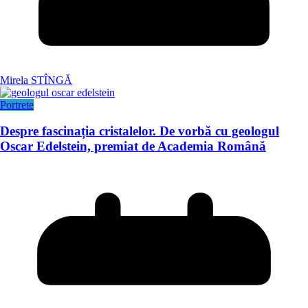
Mirela STÎNGĂ
Portrete
Despre fascinația cristalelor. De vorbă cu geologul
Oscar Edelstein, premiat de Academia Română