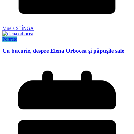
Mirela STÎNGĂ
Portrete
Cu bucurie, despre Elena Orbocea și păpușile sale