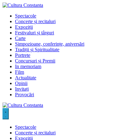
Sari
la
Spectacole
conținut
Concerte și recitaluri
Expoziții
Festivaluri și târguri
Carte
Simpozioane, conferințe, aniversări
Tradiții și Spiritualitate
Portrete
Concursuri și Premii
In memoriam
Film
Actualitate
Opinii
Invitați
Provocări
Spectacole
Concerte și recitaluri
Expoziții