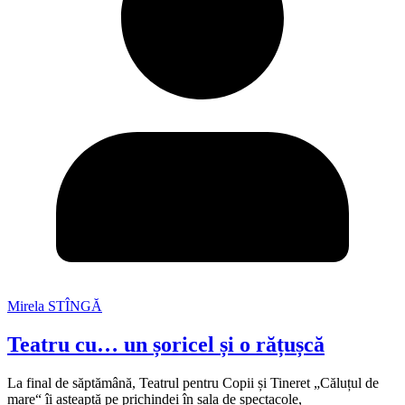
Mirela STÎNGĂ
Teatru cu… un șoricel și o rățușcă
La final de săptămână, Teatrul pentru Copii și Tineret „Căluțul de
mare“ îi așteaptă pe prichindei în sala de spectacole,