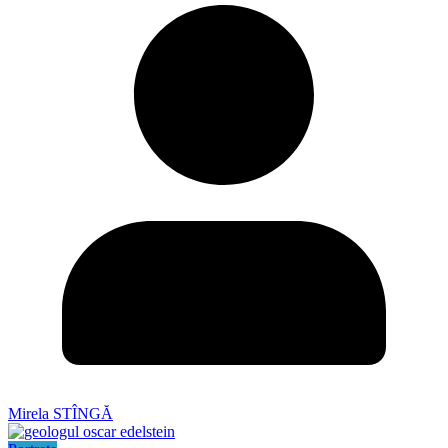
Mirela STÎNGĂ