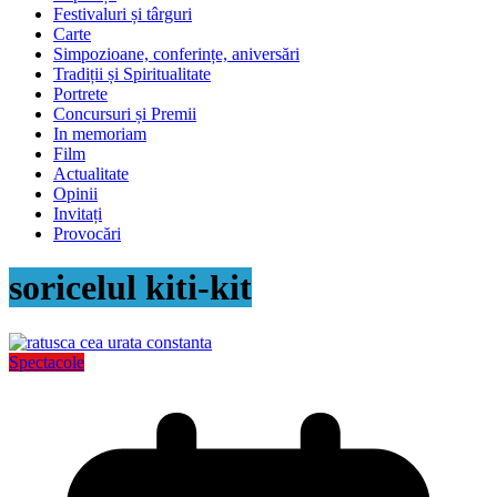
Festivaluri și târguri
Carte
Simpozioane, conferințe, aniversări
Tradiții și Spiritualitate
Portrete
Concursuri și Premii
In memoriam
Film
Actualitate
Opinii
Invitați
Provocări
soricelul kiti-kit
Spectacole