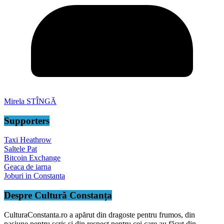
Mirela STÎNGĂ
Supporters
Taxi Heathrow
Saltele Pat
Bitcoin Exchange
Geaca de iarna
Joburi in Constanta
Despre Cultură Constanța
CulturaConstanta.ro a apărut din dragoste pentru frumos, din
pasiune pentru scris și din respect pentru cei care au făcut din