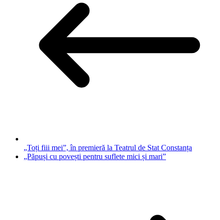
„Toți fiii mei”, în premieră la Teatrul de Stat Constanța
„Păpuși cu povești pentru suflete mici și mari”