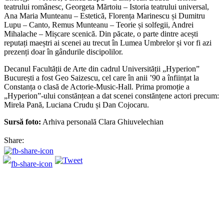
teatrului românesc, Georgeta Mărtoiu – Istoria teatrului universal,
Ana Maria Munteanu – Estetică, Florența Marinescu și Dumitru
Lupu – Canto, Remus Munteanu – Teorie și solfegii, Andrei
Mihalache – Mișcare scenică. Din păcate, o parte dintre acești
reputați maeștri ai scenei au trecut în Lumea Umbrelor și vor fi azi
prezenți doar în gândurile discipolilor.
Decanul Facultății de Arte din cadrul Universității „Hyperion”
București a fost Geo Saizescu, cel care în anii ’90 a înființat la
Constanța o clasă de Actorie-Music-Hall. Prima promoție a
„Hyperion”-ului constănțean a dat scenei constănțene actori precum:
Mirela Pană, Luciana Crudu și Dan Cojocaru.
Sursă foto:
Arhiva personală Clara Ghiuvelechian
Share: