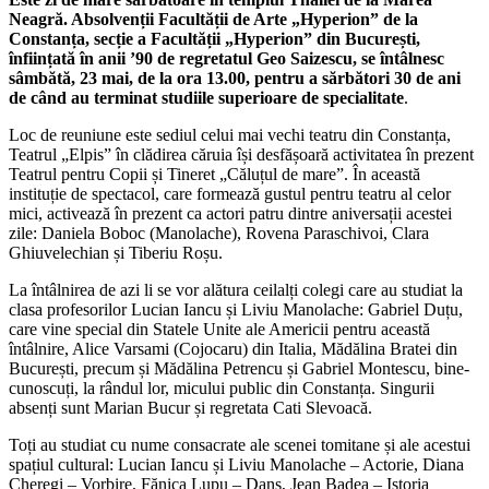
Neagră. Absolvenții Facultății de Arte „Hyperion” de la
Constanța, secție a Facultății „Hyperion” din București,
înființată în anii ’90 de regretatul Geo Saizescu, se întâlnesc
sâmbătă, 23 mai, de la ora 13.00, pentru a sărbători 30 de ani
de când au terminat studiile superioare de specialitate
.
Loc de reuniune este sediul celui mai vechi teatru din Constanța,
Teatrul „Elpis” în clădirea căruia își desfășoară activitatea în prezent
Teatrul pentru Copii și Tineret „Căluțul de mare”. În această
instituție de spectacol, care formează gustul pentru teatru al celor
mici, activează în prezent ca actori patru dintre aniversații acestei
zile: Daniela Boboc (Manolache), Rovena Paraschivoi, Clara
Ghiuvelechian și Tiberiu Roșu.
La întâlnirea de azi li se vor alătura ceilalți colegi care au studiat la
clasa profesorilor Lucian Iancu și Liviu Manolache: Gabriel Duțu,
care vine special din Statele Unite ale Americii pentru această
întâlnire, Alice Varsami (Cojocaru) din Italia, Mădălina Bratei din
București, precum și Mădălina Petrencu și Gabriel Montescu, bine-
cunoscuți, la rândul lor, micului public din Constanța. Singurii
absenți sunt Marian Bucur și regretata Cati Slevoacă.
Toți au studiat cu nume consacrate ale scenei tomitane și ale acestui
spațiul cultural: Lucian Iancu și Liviu Manolache – Actorie, Diana
Cheregi – Vorbire, Fănica Lupu – Dans, Jean Badea – Istoria