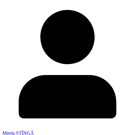
Mirela STÎNGĂ