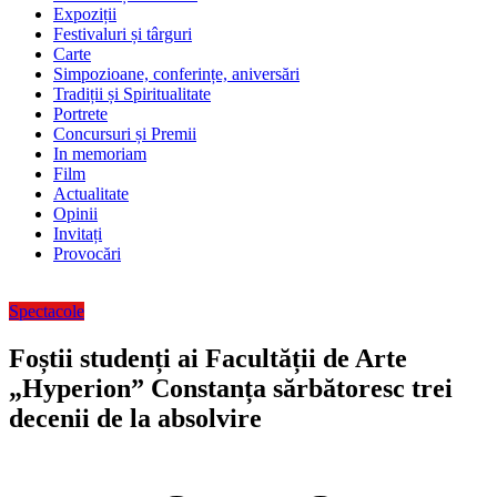
Expoziții
Festivaluri și târguri
Carte
Simpozioane, conferințe, aniversări
Tradiții și Spiritualitate
Portrete
Concursuri și Premii
In memoriam
Film
Actualitate
Opinii
Invitați
Provocări
Spectacole
Foștii studenți ai Facultății de Arte
„Hyperion” Constanța sărbătoresc trei
decenii de la absolvire