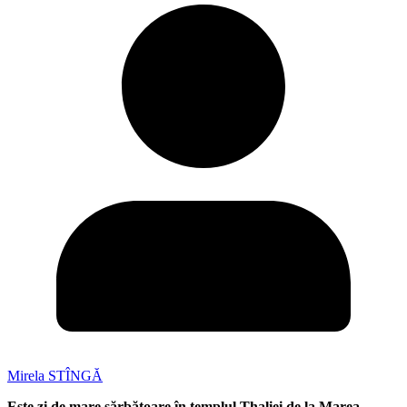
Mirela STÎNGĂ
Este zi de mare sărbătoare în templul Thaliei de la Marea