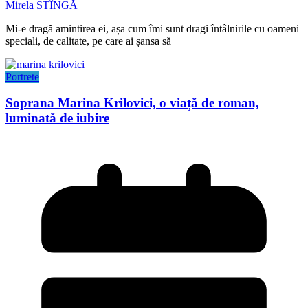
Mirela STÎNGĂ
Mi-e dragă amintirea ei, așa cum îmi sunt dragi întâlnirile cu oameni
speciali, de calitate, pe care ai șansa să
Portrete
Soprana Marina Krilovici, o viață de roman,
luminată de iubire