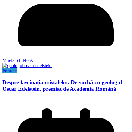
Mirela STÎNGĂ
Portrete
Despre fascinația cristalelor. De vorbă cu geologul
Oscar Edelstein, premiat de Academia Română