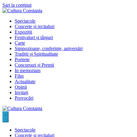
Sari la conținut
Spectacole
Concerte și recitaluri
Expoziții
Festivaluri și târguri
Carte
Simpozioane, conferințe, aniversări
Tradiții și Spiritualitate
Portrete
Concursuri și Premii
In memoriam
Film
Actualitate
Opinii
Invitați
Provocări
Spectacole
Concerte și recitaluri