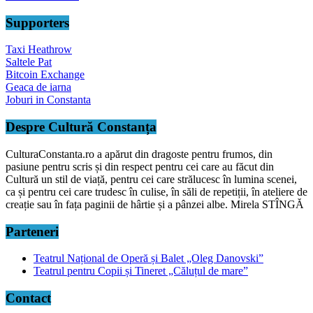
Supporters
Taxi Heathrow
Saltele Pat
Bitcoin Exchange
Geaca de iarna
Joburi in Constanta
Despre Cultură Constanța
CulturaConstanta.ro a apărut din dragoste pentru frumos, din
pasiune pentru scris și din respect pentru cei care au făcut din
Cultură un stil de viață, pentru cei care strălucesc în lumina scenei,
ca și pentru cei care trudesc în culise, în săli de repetiții, în ateliere de
creație sau în fața paginii de hârtie și a pânzei albe. Mirela STÎNGĂ
Parteneri
Teatrul Național de Operă și Balet „Oleg Danovski”
Teatrul pentru Copii și Tineret „Căluțul de mare”
Contact