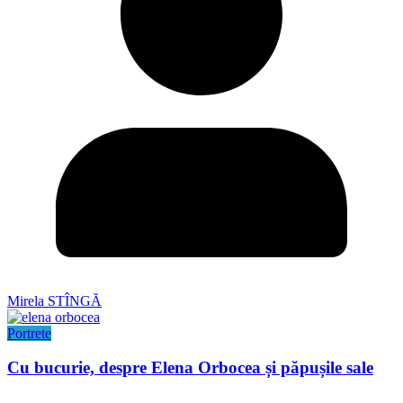
Mirela STÎNGĂ
Portrete
Cu bucurie, despre Elena Orbocea și păpușile sale