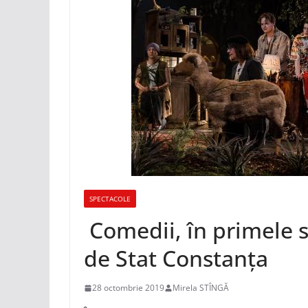
SPECTACOLE
Comedii, în primele s
de Stat Constanța
28 octombrie 2019
Mirela STÎNGĂ