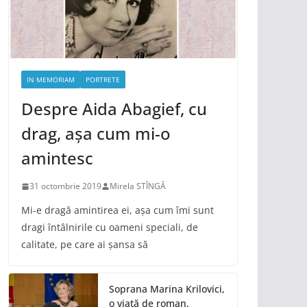
IN MEMORIAM
PORTRETE
Despre Aida Abagief, cu
drag, așa cum mi-o
amintesc
31 octombrie 2019
Mirela STÎNGĂ
Mi-e dragă amintirea ei, așa cum îmi sunt
dragi întâlnirile cu oameni speciali, de
calitate, pe care ai șansa să
Soprana Marina Krilovici,
o viață de roman,