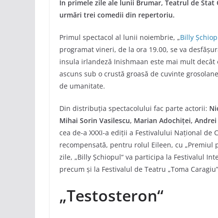
În primele zile ale lunii Brumar, Teatrul de Stat
urmări trei comedii din repertoriu.
Primul spectacol al lunii noiembrie, „
Billy Șchiop
programat vineri, de la ora 19.00, se va desfășu
insula irlandeză Inishmaan este mai mult decât
ascuns sub o crustă groasă de cuvinte grosolane ș
de umanitate.
Din distribuția spectacolului fac parte actorii:
Ni
Mihai Sorin Vasilescu, Marian Adochiței, Andrei
cea de-a XXXI-a ediții a Festivalului Național de 
recompensată, pentru rolul Eileen, cu „Premiul p
zile, „Billy Șchiopul“ va participa la Festivalul In
precum și la Festivalul de Teatru „Toma Caragiu”,
„Testosteron“