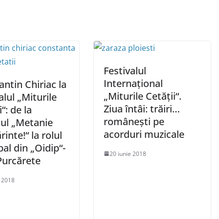
Festivalul
Internațional
ntin Chiriac la
„Miturile Cetății“.
alul „Miturile
Ziua întâi: trăiri…
“: de la
românești pe
lul „Metanie
acorduri muzicale
rinte!“ la rolul
pal din „Oidip“-
20 iunie 2018
 Purcărete
e 2018