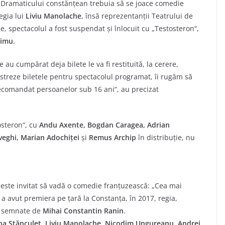
 Dramaticului constănțean trebuia să se joace comedie
egia lui
Liviu Manolache
, însă reprezentanții Teatrului de
, spectacolul a fost suspendat şi înlocuit cu „Testosteron“,
oimu
.
au cumpărat deja bilete le va fi restituită, la cerere,
ăstreze biletele pentru spectacolul programat, îi rugăm să
recomandat persoanelor sub 16 ani“, au precizat
osteron“, cu
Andu Axente, Bogdan Caragea, Adrian
veghi, Marian Adochiței
și
Remus Archip
în distribuție, nu
 este invitat să vadă o comedie franțuzească: „Cea mai
a avut premiera pe țară la Constanța, în 2017, regia,
nd semnate de
Mihai Constantin Ranin
.
ina Stănculeţ, Liviu Manolache, Nicodim Ungureanu, Andrei