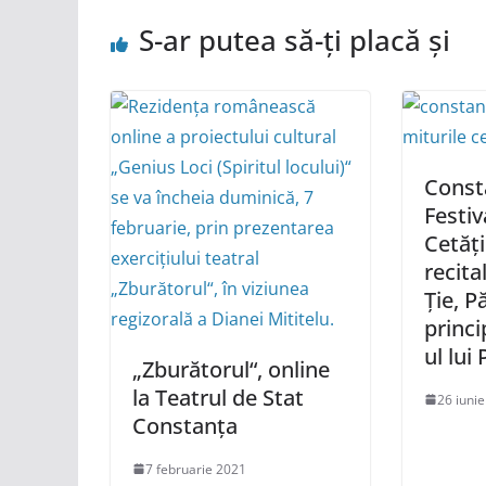
S-ar putea să-ți placă și
Consta
Festiv
Cetății
recita
Ție, Pă
princi
ul lui
„Zburătorul“, online
la Teatrul de Stat
26 iuni
Constanța
7 februarie 2021