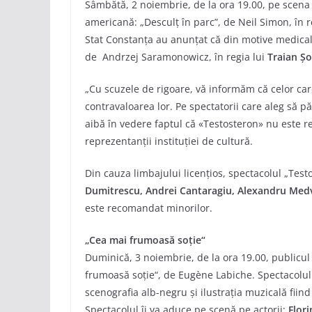
Sâmbătă, 2 noiembrie, de la ora 19.00, pe scena
americană: „Desculț în parc”, de Neil Simon, în r
Stat Constanța au anunțat că din motive medicale
de Andrzej Saramonowicz, în regia lui
Traian Ș
„Cu scuzele de rigoare, vă informăm că celor care 
contravaloarea lor. Pe spectatorii care aleg să p
aibă în vedere faptul că «Testosteron» nu este 
reprezentanții instituției de cultură.
Din cauza limbajului licențios, spectacolul „Test
Dumitrescu, Andrei Cantaragiu, Alexandru Med
este recomandat minorilor.
„Cea mai frumoasă soție“
Duminică, 3 noiembrie, de la ora 19.00, publicul
frumoasă soție“, de Eugène Labiche. Spectacolul 
scenografia alb-negru și ilustrația muzicală fii
Spectacolul îi va aduce pe scenă pe actorii:
Flor