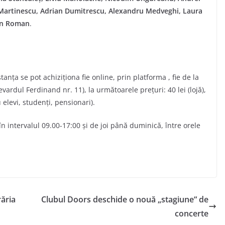
Martinescu, Adrian Dumitrescu, Alexandru Medveghi, Laura
in Roman
.
anța se pot achiziționa fie online, prin platforma , fie de la
vardul Ferdinand nr. 11), la următoarele prețuri: 40 lei (lojă),
ru elevi, studenți, pensionari).
 în intervalul 09.00-17:00 și de joi până duminică, între orele
răria
Clubul Doors deschide o nouă „stagiune“ de
concerte