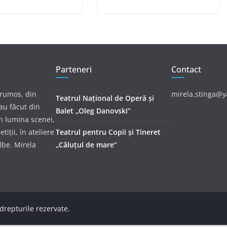
Parteneri
Contact
frumos, din
mirela.stinga@
Teatrul Național de Operă și
au făcut din
Balet „Oleg Danovski”
în lumina scenei,
tiții, în ateliere
Teatrul pentru Copii și Tineret
albe. Mirela
„Căluțul de mare”
 drepturile rezervate.