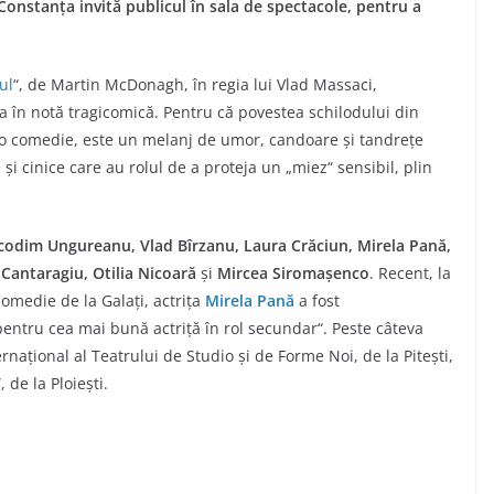
 Constanța invită publicul în sala de spectacole, pentru a
ul
“, de Martin McDonagh, în regia lui Vlad Massaci,
ra în notă tragicomică. Pentru că povestea schilodului din
 o comedie, este un melanj de umor, candoare și tandrețe
i cinice care au rolul de a proteja un „miez“ sensibil, plin
codim Ungureanu, Vlad Bîrzanu, Laura Crăciun, Mirela Pană,
 Cantaragiu, Otilia Nicoară
și
Mircea Siromașenco
. Recent, la
Comedie de la Galați, actrița
Mirela Pană
a fost
entru cea mai bună actriță în rol secundar“. Peste câteva
ternațional al Teatrului de Studio și de Forme Noi, de la Pitești,
 de la Ploiești.