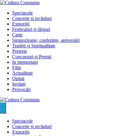
Sari
la
Spectacole
conținut
Concerte și recitaluri
Expoziții
Festivaluri și târguri
Carte
Simpozioane, conferințe, aniversări
Tradiții și Spiritualitate
Portrete
Concursuri și Premii
In memoriam
Film
Actualitate
Opinii
Invitați
Provocări
Spectacole
Concerte și recitaluri
Expoziții