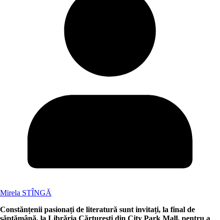
Mirela STÎNGĂ
Constănțenii pasionați de literatură sunt invitați, la final de
săptămână, la Librăria Cărturești din City Park Mall, pentru a