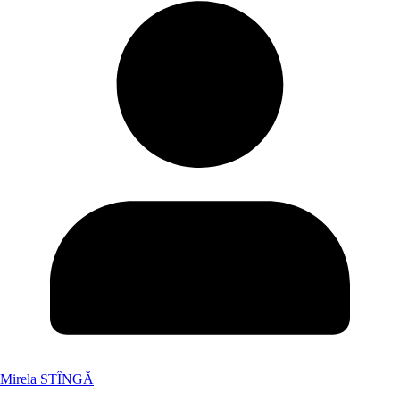
Mirela STÎNGĂ