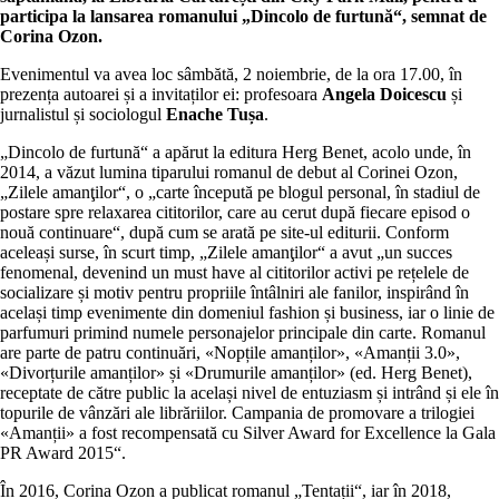
participa la lansarea romanului „Dincolo de furtună“, semnat de
Corina Ozon.
Evenimentul va avea loc sâmbătă, 2 noiembrie, de la ora 17.00, în
prezența autoarei și a invitaților ei: profesoara
Angela Doicescu
și
jurnalistul și sociologul
Enache Tușa
.
„Dincolo de furtună“ a apărut la editura Herg Benet, acolo unde, în
2014, a văzut lumina tiparului romanul de debut al Corinei Ozon,
„Zilele amanţilor“, o „carte începută pe blogul personal, în stadiul de
postare spre relaxarea cititorilor, care au cerut după fiecare episod o
nouă continuare“, după cum se arată pe site-ul editurii. Conform
aceleași surse, în scurt timp, „Zilele amanţilor“ a avut „un succes
fenomenal, devenind un must have al cititorilor activi pe rețelele de
socializare și motiv pentru propriile întâlniri ale fanilor, inspirând în
același timp evenimente din domeniul fashion și business, iar o linie de
parfumuri primind numele personajelor principale din carte. Romanul
are parte de patru continuări, «Nopțile amanților», «Amanții 3.0»,
«Divorțurile amanților» și «Drumurile amanților» (ed. Herg Benet),
receptate de către public la același nivel de entuziasm și intrând și ele în
topurile de vânzări ale librăriilor. Campania de promovare a trilogiei
«Amanții» a fost recompensată cu Silver Award for Excellence la Gala
PR Award 2015“.
În 2016, Corina Ozon a publicat romanul „Tentații“, iar în 2018,