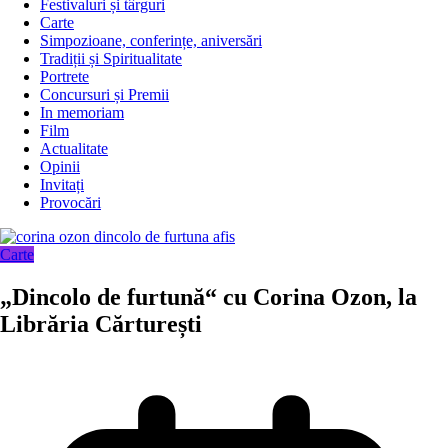
Festivaluri și târguri
Carte
Simpozioane, conferințe, aniversări
Tradiții și Spiritualitate
Portrete
Concursuri și Premii
In memoriam
Film
Actualitate
Opinii
Invitați
Provocări
Carte
„Dincolo de furtună“ cu Corina Ozon, la
Librăria Cărturești