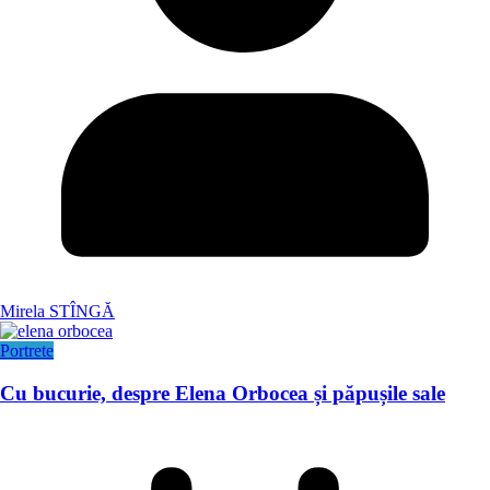
Mirela STÎNGĂ
Portrete
Cu bucurie, despre Elena Orbocea și păpușile sale