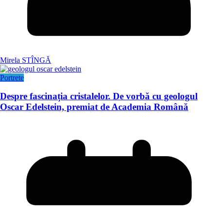
Mirela STÎNGĂ
Portrete
Despre fascinația cristalelor. De vorbă cu geologul
Oscar Edelstein, premiat de Academia Română