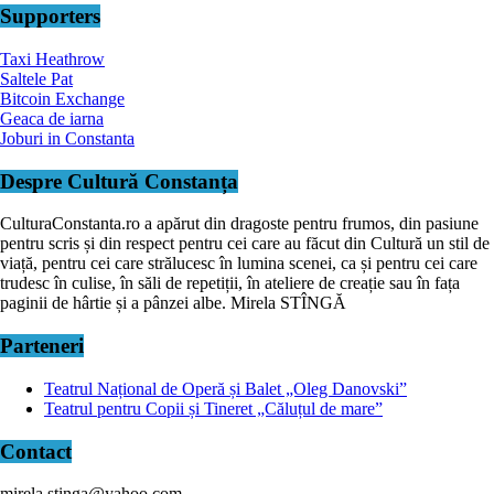
Supporters
Taxi Heathrow
Saltele Pat
Bitcoin Exchange
Geaca de iarna
Joburi in Constanta
Despre Cultură Constanța
CulturaConstanta.ro a apărut din dragoste pentru frumos, din pasiune
pentru scris și din respect pentru cei care au făcut din Cultură un stil de
viață, pentru cei care strălucesc în lumina scenei, ca și pentru cei care
trudesc în culise, în săli de repetiții, în ateliere de creație sau în fața
paginii de hârtie și a pânzei albe. Mirela STÎNGĂ
Parteneri
Teatrul Național de Operă și Balet „Oleg Danovski”
Teatrul pentru Copii și Tineret „Căluțul de mare”
Contact
mirela.stinga@yahoo.com