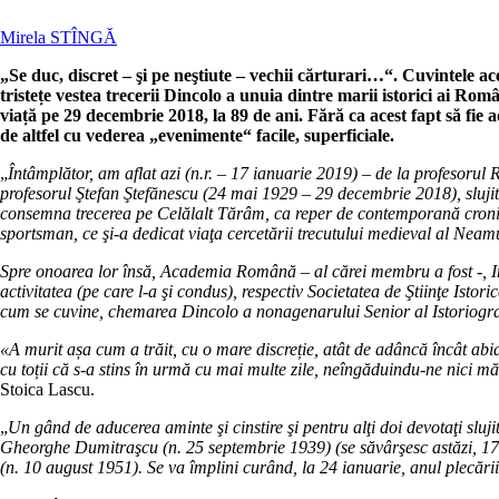
Mirela STÎNGĂ
„Se duc, discret – şi pe neştiute – vechii cărturari…“. Cuvintele ac
tristețe vestea trecerii Dincolo a unuia dintre marii istorici ai R
viață pe 29 decembrie 2018, la 89 de ani. Fără ca acest fapt să fie a
de altfel cu vederea „evenimente“ facile, superficiale.
„
Întâmplător, am aflat azi (n.r. – 17 ianuarie 2019) – de la profesorul Ra
profesorul Ştefan Ştefănescu (24 mai 1929 – 29 decembrie 2018), slujitor 
consemna trecerea pe Celălalt Tărâm, ca reper de contemporană cronic
sportsman, ce şi-a dedicat viaţa cercetării trecutului medieval al Neam
Spre onoarea lor însă, Academia Română – al cărei membru a fost -, Inst
activitatea (pe care l-a şi condus), respectiv Societatea de Ştiinţe Ist
cum se cuvine, chemarea Dincolo a nonagenarului Senior al Istoriogra
«A murit așa cum a trăit, cu o mare discreție, atât de adâncă încât ab
cu toții că s-a stins în urmă cu mai multe zile, neîngăduindu-ne nici mă
Stoica Lascu.
„
Un gând de aducerea aminte şi cinstire şi pentru alţi doi devotaţi sluji
Gheorghe Dumitraşcu (n. 25 septembrie 1939) (se săvârşesc astăzi, 17 
(n. 10 august 1951). Se va împlini curând, la 24 ianuarie, anul plecări