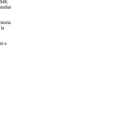
1948,
tudiat
storia
 la
ni a