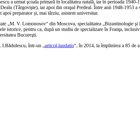
cu a urmat şcoala primară în localitatea natală, iar în perioada 1940-
Dealu (Târgovişte), iar apoi din oraşul Predeal. Între anii 1948-1953 a s
 apoi preparator și, mai târziu, asistent universitar.
sitate „M. V. Lomonosov“ din Moscova, specialitatea „Bizantinologie şi I
ţele istorice, pentru ca, după un studiu de specializare în Franţa, inclusiv
ersitatea Bucureşti.
l. I.Bădulescu, într-un „
articol-laudatio
“, în 2014, la împlinirea a 85 de a