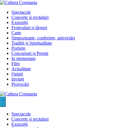
Sari
la
Spectacole
conținut
Concerte și recitaluri
Expoziții
Festivaluri și târguri
Carte
Simpozioane, conferințe, aniversări
Tradiții și Spiritualitate
Portrete
Concursuri și Premii
In memoriam
Film
Actualitate
Opinii
Invitați
Provocări
Spectacole
Concerte și recitaluri
Expoziții