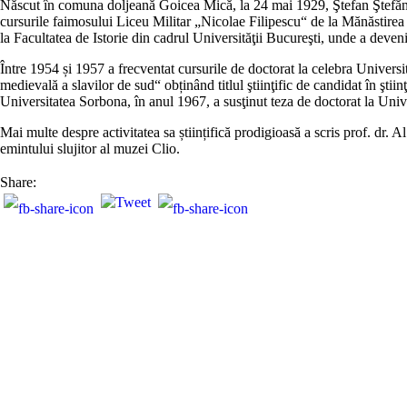
Născut în comuna doljeană Goicea Mică, la 24 mai 1929, Ştefan Ştefănes
cursurile faimosului Liceu Militar „Nicolae Filipescu“ de la Mănăstirea 
la Facultatea de Istorie din cadrul Universităţii Bucureşti, unde a devenit
Între 1954 și 1957 a frecventat cursurile de doctorat la celebra Univer
medievală a slavilor de sud“ obținând titlul ştiinţific de candidat în ştiin
Universitatea Sorbona, în anul 1967, a susţinut teza de doctorat la Univ
Mai multe despre activitatea sa științifică prodigioasă a scris prof. dr. A
emintului slujitor al muzei Clio.
Share: