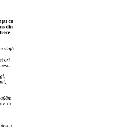
nțat cu
ins din
trece
in viaţă
i
t ori
ânesc.
gi,
nat,
 aflăm
iv. dr.
ulescu