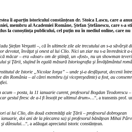
estea îi aparțin istoricului constănțean dr. Stoica Lascu, care a anu
omâniei, membru al Academiei Române, Ştefan Ştefănescu, care s-a st
dus la cunoștința publicului, cel puțin nu în mediul online, care nu 
du Ştefan Vergatti –, că în ultimele zile ale trecutului an s-a săvârşit d
devotat, învăţat şi onest al lui Clio. Nici un ziar nu s-a învrednicit a-
ă măcar – era «doar» om de ştiinţă, un «fost», nu un showman teveris
ului şi Ţării, slujind în egală măsură Istoriografia şi Învăţământul rom
itutul de Istorie „Nicolae Iorga” – unde şi-a desfăşurat, decenii între
orice din România – al cărei membru (şi vicepreşedinte) a fost, au consem
fiei.
ia acum – posta, la 11 ianuarie curent, profesorul Bogdan Teodorescu –
car gestul firesc de a-l fi însoțit pe ultimul drum»…
“, a transmis prof. un
tori ai lui Clio, din două extremităţi ale Ţării – profesorul dobrogean
ianuarie, doi ani de la plecarea sa) şi profesorul bănăţean Mihai Pârv
i şi dânsului…
“, a adăugat apreciatul istoric constănțean.