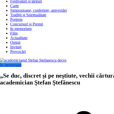
Festivaluri și târguri
Carte
Simpozioane, conferințe, aniversări
Tradiții și Spiritualitate
Portrete
Concursuri și Premii
In memoriam
Film
Actualitate
Opinii
Invitați
Provocări
In memoriam
„Se duc, discret şi pe neştiute, vechii cărtu
academician Ştefan Ştefănescu