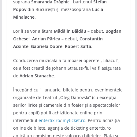
soprana
Smaranda Drăghici
, baritonul
Stefan
Popov
din Bucureşti și mezzosoprana
Lucia
Mihalache
.
Lor li se vor alătura
Mădălin Băldău
– debut,
Bogdan
Ocheşel
,
Adrian Pârlea
– debut,
Constantin
Acsinte
,
Gabriela Dobre
,
Robert Safta
.
Conducerea muzicală a faimoasei operete „Liliacul“,
ce a fost creată de Johann Strauss-fiul va fi asigurată
de
Adrian Stanache
.
Începând cu 1 ianuarie, biletele pentru evenimentele
organizate de Teatrul „Oleg Danovski“ (cu excepția
serilor lirice și camerale din foaier și a spectacolelor
pentru copii) pot fi achiziționate online prin
intermediul
entertix.ro
/
myticket.ro
. Pentru achiziția
online de bilete, agenția de ticketing entertix.ro
aplică un comision peste valoarea biletelor. Plata se