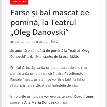
SPECTACOLE
Farse și bal mascat de
pomină, la Teatrul
„Oleg Danovski“
19 ianuarie 2019
Mirela STÎNGĂ
Se anunță o sâmbătă de pomină la Teatrul „Oleg
Danovski“ azi, 19 ianuarie, de la ora 18.30.
Prințul Orlovsky va da un bal mascat de zile mari,
pentru a da un plus de strălucire Revelionului.
Farsele între… prieteni se vor ține lanț, la fel și
răsturnările de situație și hohotele de râs.
În rolurile principale vor evolua tenorul
Doru Iftene
,
soprana
Ana Maria Donose
din Iaşi,