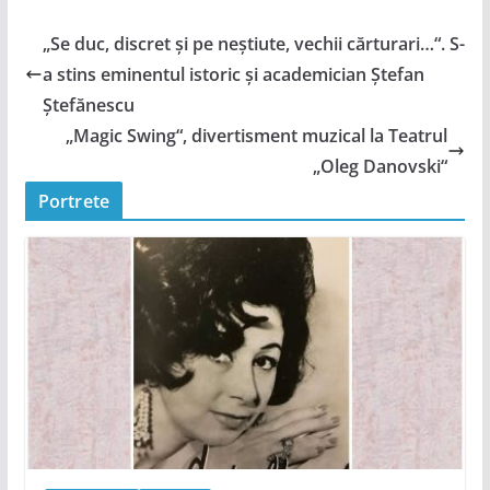
„Se duc, discret şi pe neştiute, vechii cărturari…“. S-
a stins eminentul istoric și academician Ştefan
Ştefănescu
„Magic Swing“, divertisment muzical la Teatrul
„Oleg Danovski“
Portrete