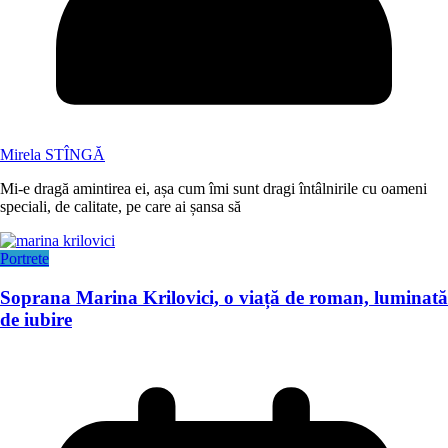
Mirela STÎNGĂ
Mi-e dragă amintirea ei, așa cum îmi sunt dragi întâlnirile cu oameni
speciali, de calitate, pe care ai șansa să
Portrete
Soprana Marina Krilovici, o viață de roman, luminată
de iubire