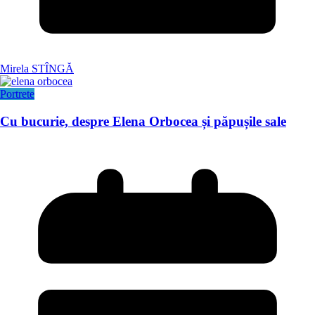
Mirela STÎNGĂ
Portrete
Cu bucurie, despre Elena Orbocea și păpușile sale