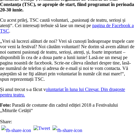
Constanța (TSC), se apropie de start, fiind programat în perioada
20-30 iunie.
Cu acest prilej, TSC caută voluntari, „pasionaţi de teatru, serioși și
atenți“. Cei interesați trebuie să lase un mesaj pe
pagina de Facebook a
TSC
.
„Vrei să lucrezi alături de noi? Vrei să cunoști îndeaproape trupele care
vor veni la festival? Noi căutăm voluntari! Ne dorim să avem alături de
noi oameni pasionaţi de teatru, serioși, atenți, și, foarte important –
disponibili în cea de a doua parte a lunii iunie! Lasă-ne un mesaj pe
pagina noastră de facebook. Scrie-ne câteva rânduri despre tine, lasă-
ne numărul de telefon și adresa de e-mail și noi te vom contacta. Vă
așteptăm să ne fiţi alături prin voluntariat în număr cât mai mare!“,
spun reprezentații TSC.
Și anul trecut s-a făcut v
oluntariat în luna lui Cireșar. Din dragoste
pentru teatru.
Foto:
Paradă de costume din cadrul ediției 2018 a Festivalului
„Miturile Cetății“
Share: