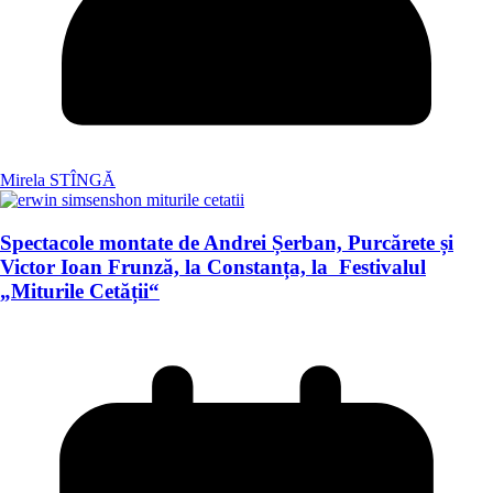
Mirela STÎNGĂ
Spectacole montate de Andrei Șerban, Purcărete și
Victor Ioan Frunză, la Constanța, la Festivalul
„Miturile Cetății“