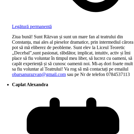
Legătură permanentă
Ziua bună! Sunt Răzvan și sunt un mare fan al teatrului din
Constanța, mai ales al pieselor dramatice, prin intermediul cărora
pot să mă eliberez de peobleme. Sunt elev la Liceul Teoretic
„Decebal”,sunt pasionat, răbdător, implicat, intuitiv, activ și îmi
place să fiu voluntar în timpul meu liber, să lucrez cu oameni, să
capăt experiență și să cunosc oamenii noi. Mi-aș dori foarte mult
sa fiu voluntar al Teatrului! Va rog să mă contactați pe emailul
obarsanurazvan@gmail.com
sau pe Nr de telefon 0784537113
Caplat Alexandra