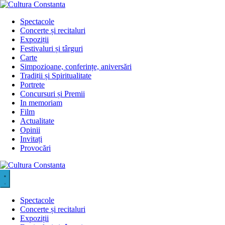
Sari
la
Spectacole
conținut
Concerte și recitaluri
Expoziții
Festivaluri și târguri
Carte
Simpozioane, conferințe, aniversări
Tradiții și Spiritualitate
Portrete
Concursuri și Premii
In memoriam
Film
Actualitate
Opinii
Invitați
Provocări
Spectacole
Concerte și recitaluri
Expoziții