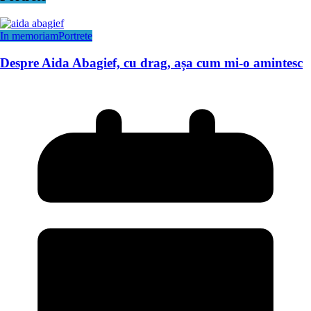
In memoriam
Portrete
Despre Aida Abagief, cu drag, așa cum mi-o amintesc