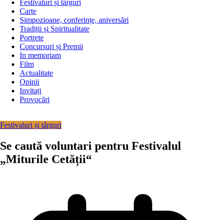
Festivaluri și târguri
Carte
Simpozioane, conferințe, aniversări
Tradiții și Spiritualitate
Portrete
Concursuri și Premii
In memoriam
Film
Actualitate
Opinii
Invitați
Provocări
Festivaluri și târguri
Se caută voluntari pentru Festivalul
„Miturile Cetății“