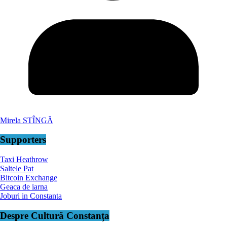
Mirela STÎNGĂ
Supporters
Taxi Heathrow
Saltele Pat
Bitcoin Exchange
Geaca de iarna
Joburi in Constanta
Despre Cultură Constanța