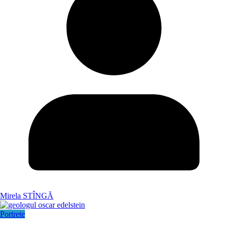
Mirela STÎNGĂ
Portrete