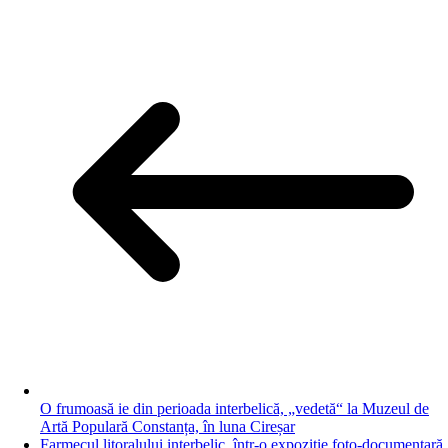
O frumoasă ie din perioada interbelică, „vedetă“ la Muzeul de
Artă Populară Constanța, în luna Cireșar
Farmecul litoralului interbelic, într-o expoziție foto-documentară