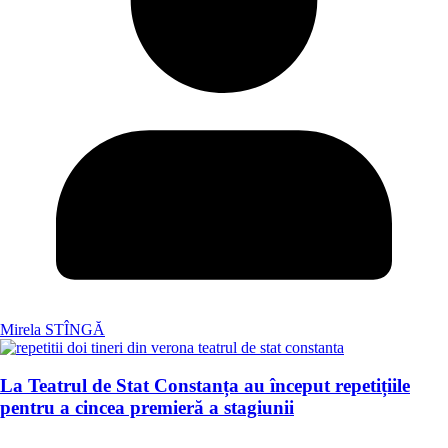
Mirela STÎNGĂ
La Teatrul de Stat Constanța au început repetițiile
pentru a cincea premieră a stagiunii