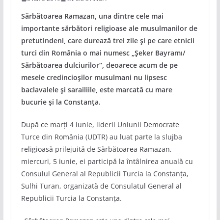
Sărbătoarea Ramazan, una dintre cele mai
importante sărbători religioase ale musulmanilor de
pretutindeni, care durează trei zile și pe care etnicii
turci din România o mai numesc „Șeker Bayramı/
Sărbătoarea dulciurilor“, deoarece acum de pe
mesele credincioșilor musulmani nu lipsesc
baclavalele și sarailiile, este marcată cu mare
bucurie și la Constanța.
După ce marți 4 iunie, liderii Uniunii Democrate
Turce din România (UDTR) au luat parte la slujba
religioasă prilejuită de Sărbătoarea Ramazan,
miercuri, 5 iunie, ei participă la întâlnirea anuală cu
Consulul General al Republicii Turcia la Constanța,
Sulhi Turan, organizată de Consulatul General al
Republicii Turcia la Constanța.