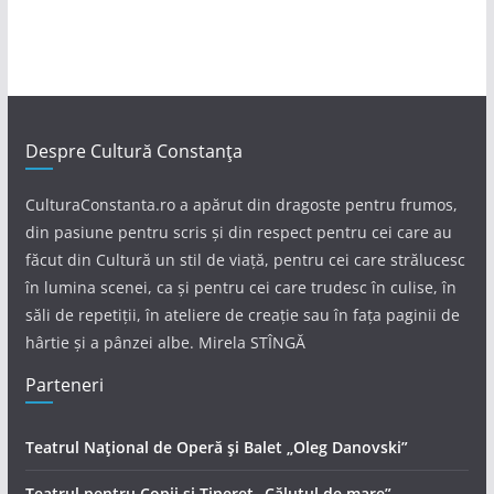
Despre Cultură Constanța
CulturaConstanta.ro a apărut din dragoste pentru frumos,
din pasiune pentru scris și din respect pentru cei care au
făcut din Cultură un stil de viață, pentru cei care strălucesc
în lumina scenei, ca și pentru cei care trudesc în culise, în
săli de repetiții, în ateliere de creație sau în fața paginii de
hârtie și a pânzei albe. Mirela STÎNGĂ
Parteneri
Teatrul Național de Operă și Balet „Oleg Danovski”
Teatrul pentru Copii și Tineret „Căluțul de mare”