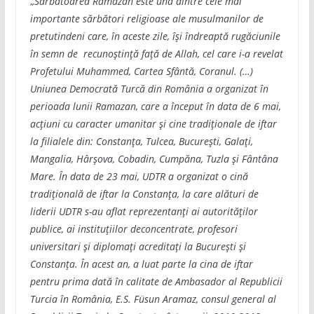
„
Sărbătoarea Ramazan este una dintre cele mai
importante sărbători religioase ale musulmanilor de
pretutindeni care, în aceste zile, îşi îndreaptă rugăciunile
în semn de recunoştinţă faţă de Allah, cel care i-a revelat
Profetului Muhammed, Cartea Sfântă, Coranul. (…)
Uniunea Democrată Turcă din România a organizat în
perioada lunii Ramazan, care a început în data de 6 mai,
acțiuni cu caracter umanitar și cine tradiționale de iftar
la filialele din: Constanța, Tulcea, București, Galați,
Mangalia, Hârșova, Cobadin, Cumpăna, Tuzla şi Fântâna
Mare. În data de 23 mai, UDTR a organizat o cină
tradiţională de iftar la Constanța, la care alături de
liderii UDTR s-au aflat reprezentanți ai autorităților
publice, ai instituțiilor deconcentrate, profesori
universitari și diplomați acreditați la Bucureşti şi
Constanţa. În acest an, a luat parte la cina de iftar
pentru prima dată în calitate de Ambasador al Republicii
Turcia în România, E.S. Füsun Aramaz, consul general al