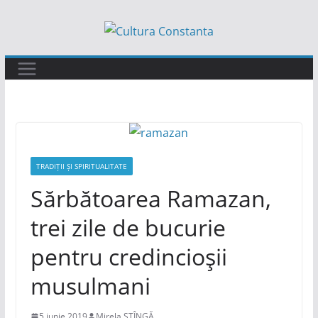
Sari
la
conținut
TRADIȚII ȘI SPIRITUALITATE
Sărbătoarea Ramazan,
trei zile de bucurie
pentru credincioșii
musulmani
5 iunie 2019
Mirela STÎNGĂ