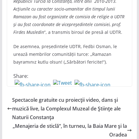
Republicii Turcia la Constanţa, între anii 2010-2013.
Acţiunile cu caracter socio-umanitar din timpul lunii
Ramazan au fost organizate de comisia de religie a UDTR
şi au fost coordonate de vicepreşedintele comisiei, prof.
Firdes Musledin
“, a transmis biroul de presă al UDTR.
De asemnea, președintele UDTR, Fedbi Osman, le
urează membrilor comunității turce: „Ramazan
bayramınız kutlu olsun! („Sărbători fericite!“).
Share:
Spectacole gratuite cu proiecţii video, dans şi
muzică live, la Complexul Muzeal de Științe ale
Naturii Constanța
„Menajeria de sticlă“, în turneu, la Baia Mare și la
Oradea