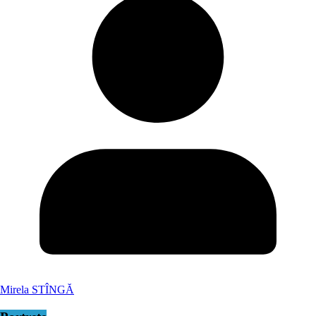
Mirela STÎNGĂ