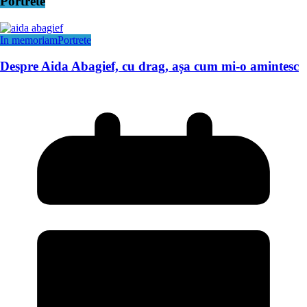
Portrete
In memoriam
Portrete
Despre Aida Abagief, cu drag, așa cum mi-o amintesc