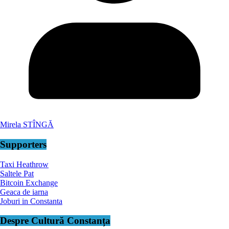
Mirela STÎNGĂ
Supporters
Taxi Heathrow
Saltele Pat
Bitcoin Exchange
Geaca de iarna
Joburi in Constanta
Despre Cultură Constanța