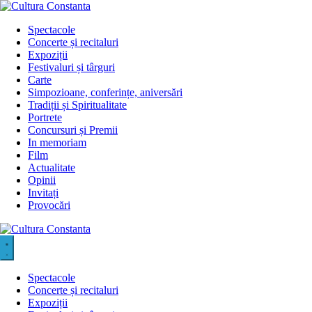
Sari
la
Spectacole
conținut
Concerte și recitaluri
Expoziții
Festivaluri și târguri
Carte
Simpozioane, conferințe, aniversări
Tradiții și Spiritualitate
Portrete
Concursuri și Premii
In memoriam
Film
Actualitate
Opinii
Invitați
Provocări
Spectacole
Concerte și recitaluri
Expoziții