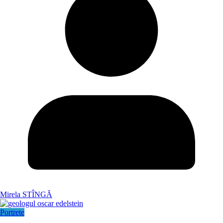
Mirela STÎNGĂ
Portrete