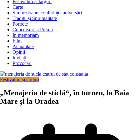
Festivaluri și târguri
Carte
Simpozioane, conferințe, aniversări
Tradiții și Spiritualitate
Portrete
Concursuri și Premii
In memoriam
Film
Actualitate
Opinii
Invitați
Provocări
Festivaluri și târguri
„Menajeria de sticlă“, în turneu, la Baia
Mare și la Oradea