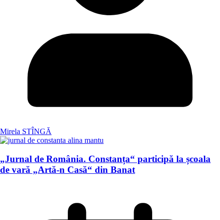
Mirela STÎNGĂ
„Jurnal de România. Constanța“ participă la școala
de vară „Artă-n Casă“ din Banat