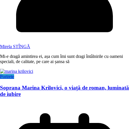
Mirela STÎNGĂ
Mi-e dragă amintirea ei, așa cum îmi sunt dragi întâlnirile cu oameni
speciali, de calitate, pe care ai șansa să
Portrete
Soprana Marina Krilovici, o viață de roman, luminată
de iubire