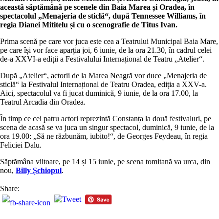
această săptămână pe scenele din Baia Marea și Oradea, în
spectacolul „Menajeria de sticlă“, după Tennessee Williams, în
regia Dianei Mititelu și cu o scenografie de Titus Ivan.
Prima scenă pe care vor juca este cea a Teatrului Municipal Baia Mare,
pe care își vor face aparția joi, 6 iunie, de la ora 21.30, în cadrul celei
de-a XXVI-a ediții a Festivalului Internațional de Teatru „Atelier“.
După „Atelier“, actorii de la Marea Neagră vor duce „Menajeria de
sticlă“ la Festivalul Internațional de Teatru Oradea, ediția a XXV-a.
Aici, spectacolul va fi jucat duminică, 9 iunie, de la ora 17.00, la
Teatrul Arcadia din Oradea.
În timp ce cei patru actori reprezintă Constanța la două festivaluri, pe
scena de acasă se va juca un singur spectacol, duminică, 9 iunie, de la
ora 19.00: „Să ne răzbunăm, iubito!“, de Georges Feydeau, în regia
Feliciei Dalu.
Săptămâna viitoare, pe 14 și 15 iunie, pe scena tomitană va urca, din
nou,
Billy Șchiopul
.
Share: