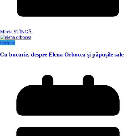
Mirela STÎNGĂ
Portrete
Cu bucurie, despre Elena Orbocea și păpușile sale