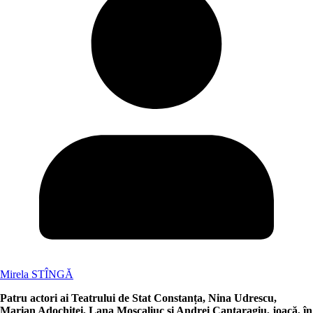
Mirela STÎNGĂ
Patru actori ai Teatrului de Stat Constanța, Nina Udrescu,
Marian Adochiței, Lana Moscaliuc și Andrei Cantaragiu, joacă, în