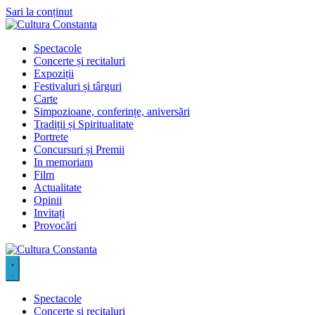
Sari la conținut
Spectacole
Concerte și recitaluri
Expoziții
Festivaluri și târguri
Carte
Simpozioane, conferințe, aniversări
Tradiții și Spiritualitate
Portrete
Concursuri și Premii
In memoriam
Film
Actualitate
Opinii
Invitați
Provocări
Spectacole
Concerte și recitaluri