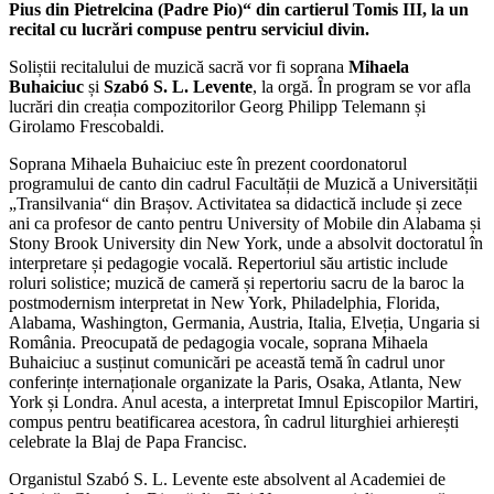
Pius din Pietrelcina (Padre Pio)“ din cartierul Tomis III, la un
recital cu lucrări compuse pentru serviciul divin.
Soliștii recitalului de muzică sacră vor fi soprana
Mihaela
Buhaiciuc
și
Szabó S. L. Levente
, la orgă. În program se vor afla
lucrări din creația compozitorilor Georg Philipp Telemann și
Girolamo Frescobaldi.
Soprana Mihaela Buhaiciuc este în prezent coordonatorul
programului de canto din cadrul Facultății de Muzică a Universității
„Transilvania“ din Brașov. Activitatea sa didactică include și zece
ani ca profesor de canto pentru University of Mobile din Alabama și
Stony Brook University din New York, unde a absolvit doctoratul în
interpretare și pedagogie vocală. Repertoriul său artistic include
roluri solistice; muzică de cameră și repertoriu sacru de la baroc la
postmodernism interpretat in New York, Philadelphia, Florida,
Alabama, Washington, Germania, Austria, Italia, Elveția, Ungaria si
România. Preocupată de pedagogia vocale, soprana Mihaela
Buhaiciuc a susținut comunicări pe această temă în cadrul unor
conferințe internaționale organizate la Paris, Osaka, Atlanta, New
York și Londra. Anul acesta, a interpretat Imnul Episcopilor Martiri,
compus pentru beatificarea acestora, în cadrul liturghiei arhierești
celebrate la Blaj de Papa Francisc.
Organistul Szabó S. L. Levente este absolvent al Academiei de