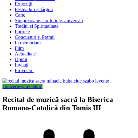
Expoziții
Festivaluri și târguri
Carte
Simpozioane, conferințe, aniversări
Tradiții și Spiritualitate
Portrete
Concursuri și Premii
In memoriam
Film
Actualitate
Opinii
Invitați
Provocări
Concerte și recitaluri
Recital de muzică sacră la Biserica
Romano-Catolică din Tomis III