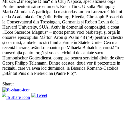
Muzică „Gheorghe Dima“ din Cluj-Napoca, specializarea orgă.
Printre mentorii săi se enumeră: Erich Türk, Ursulla Phillippi și
Maria Abrudan. A participat la masterclass-uri cu Lorenzo Ghielmi
de la Academia de Orgă din Fribourg, Elvetia, Christoph Bossert de
la Conservatorul din Trossingen, Germania și Robert Levin de la
Harvard University, SUA. Activ în domeniul compoziției, a creat
„Ecce Sacerdos Magnus“ – motet pentru voci bărbătești și orgă în
onoarea episcopului Márton Áron și Psalm 48 (49) pentru orchestră
și cor mixt, ambele lucrări fiind apărute în Statele Unite. Cea mai
recentă lucrare, având-o coautor pe Mihaela Buhaiciuc, constă în
transcripția pentru orgă și voce a ciclului de cantate sacre
Harmonischer Gottesdienst, compuse pentru serviciul divin de către
Georg Philipp Telemann. Dintre acestea, două vor fi prezentate în
recitalul care va avea loc duminică, la Biserica Romano-Catolică
„Sfântul Pius din Pietrelcina (Padre Pio)“.
Share: