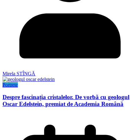
Mirela STÎNGĂ
Portrete
Despre fascinația cristalelor. De vorbă cu geologul
Oscar Edelstein, premiat de Academia Română