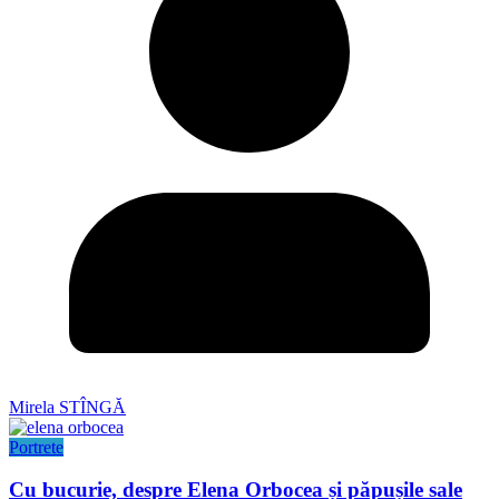
Mirela STÎNGĂ
Portrete
Cu bucurie, despre Elena Orbocea și păpușile sale