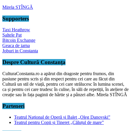
Mirela STÎNGĂ
Supporters
Taxi Heathrow
Saltele Pat
Bitcoin Exchange
Geaca de iarna
Joburi in Constanta
Despre Cultură Constanța
CulturaConstanta.ro a apărut din dragoste pentru frumos, din
pasiune pentru scris și din respect pentru cei care au făcut din
Cultură un stil de viață, pentru cei care strălucesc în lumina scenei,
ca și pentru cei care trudesc în culise, în săli de repetiții, în ateliere de
creație sau în fața paginii de hârtie și a pânzei albe. Mirela STÎNGĂ
Parteneri
Teatrul Național de Operă și Balet „Oleg Danovski”
Teatrul pentru Copii și Tineret „Căluțul de mare”