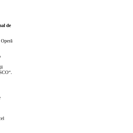
nal de
e Operă
p
ii
NESCO“.
e
cel