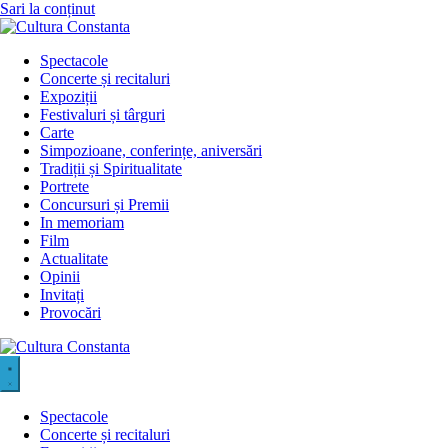
Sari la conținut
Spectacole
Concerte și recitaluri
Expoziții
Festivaluri și târguri
Carte
Simpozioane, conferințe, aniversări
Tradiții și Spiritualitate
Portrete
Concursuri și Premii
In memoriam
Film
Actualitate
Opinii
Invitați
Provocări
Spectacole
Concerte și recitaluri