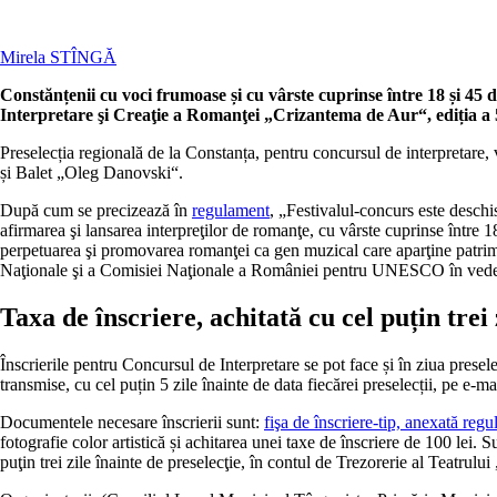
Mirela STÎNGĂ
Constănțenii cu voci frumoase și cu vârste cuprinse între 18 și 45 d
Interpretare şi Creaţie a Romanţei „Crizantema de Aur“, ediția a 5
Preselecția regională de la Constanța, pentru concursul de interpretare,
și Balet „Oleg Danovski“.
După cum se precizează în
regulament
, „Festivalul-concurs este deschi
afirmarea şi lansarea interpreţilor de romanţe, cu vârste cuprinse între 
perpetuarea şi promovarea romanţei ca gen muzical care aparţine patrimoniu
Naţionale şi a Comisiei Naţionale a României pentru UNESCO în vederea
Taxa de înscriere, achitată cu cel puțin trei 
Înscrierile pentru Concursul de Interpretare se pot face și în ziua prese
transmise, cu cel puțin 5 zile înainte de data fiecărei preselecții, pe e
Documentele necesare înscrierii sunt:
fişa de înscriere-tip, anexată reg
fotografie color artistică și achitarea unei taxe de înscriere de 100 lei. 
puţin trei zile înainte de preselecţie, în contul de Trezorerie al