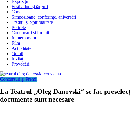
Expoziții
Festivaluri și târguri
Carte
Simpozioane, conferințe, aniversări
Tradiții și Spiritualitate
Portrete
Concursuri și Premii
In memoriam
Film
Actualitate
Opinii
Invitați
Provocări
Concursuri și Premii
La Teatrul „Oleg Danovski“ se fac preselec
documente sunt necesare