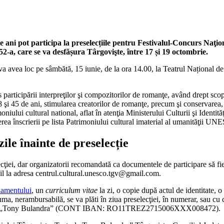
e ani pot participa la preselecțiile pentru Festivalul-Concurs Naţio
2-a, care se va desfășura Târgovişte, între 17 și 19 octombrie.
 va avea loc pe sâmbătă, 15 iunie, de la ora 14.00, la Teatrul Național d
s participării interpreţilor şi compozitorilor de romanţe, având drept sco
18 şi 45 de ani, stimularea creatorilor de romanţe, precum şi conservarea,
lui cultural national, aflat în atenţia Ministerului Culturii şi Identităţ
 înscrierii pe lista Patrimoniului cultural imaterial al umanităţii U
zile înainte de preselecție
lecţiei, dar organizatorii recomandată ca documentele de participare să fi
-mail la adresa centrul.cultural.unesco.tgv@gmail.com.
ulamentului
, un
curriculum vitae
la zi, o copie după actul de identitate, o
Suma, nerambursabilă, se va plăti în ziua preselecţiei, în numerar, sau cu 
 Teatrului „Tony Bulandra” (CONT IBAN: RO11TREZ2715006XXX008472).