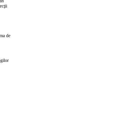
ean
cţii
ema de
gilor