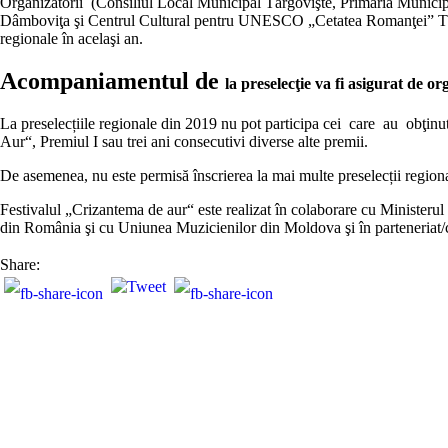
Organizatorii (Consiliul Local Municipal Târgovişte, Primăria Municip
Dâmboviţa şi Centrul Cultural pentru UNESCO „Cetatea Romanţei” Târgov
regionale în acelaşi an.
Acompaniamentul de
la preselecţie va fi asigurat de or
La preselecțiile regionale din 2019 nu pot participa cei care au obţinu
Aur“, Premiul I sau trei ani consecutivi diverse alte premii.
De asemenea, nu este permisă înscrierea la mai multe preselecții regiona
Festivalul „Crizantema de aur“ este realizat în colaborare cu Ministerul
din România şi cu Uniunea Muzicienilor din Moldova şi în parteneriat/cop
Share: