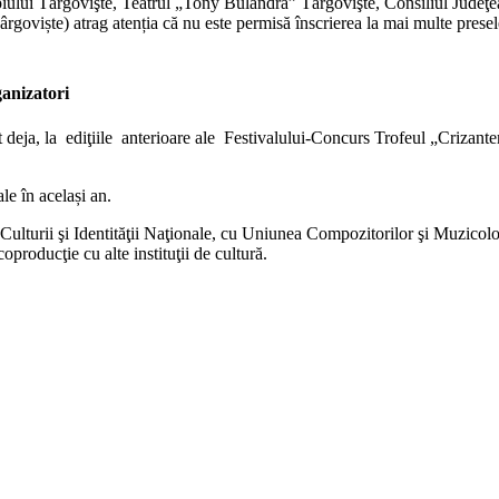
iului Târgovişte, Teatrul „Tony Bulandra” Târgovişte, Consiliul Judeţ
iște) atrag atenția că nu este permisă înscrierea la mai multe presele
ganizatori
t deja, la ediţiile anterioare ale Festivalului-Concurs Trofeul „Crizant
le în același an.
 Culturii şi Identităţii Naţionale, cu Uniunea Compozitorilor şi Muzicolo
roducţie cu alte instituţii de cultură.