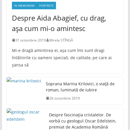
IN MEMORIAM
PORTRETE
Despre Aida Abagief, cu drag,
așa cum mi-o amintesc
31 octombrie 2019
Mirela STÎNGĂ
Mi-e dragă amintirea ei, așa cum îmi sunt dragi
întâlnirile cu oameni speciali, de calitate, pe care ai
șansa să
Soprana Marina Krilovici, o viață de
roman, luminată de iubire
26 octombrie 2019
Despre fascinația cristalelor. De
vorbă cu geologul Oscar Edelstein,
premiat de Academia Română