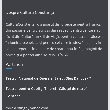
Despre Cultură Constanța
CulturaConstanta.ro a apărut din dragoste pentru frumos,
din pasiune pentru scris și din respect pentru cei care au
făcut din Cultură un stil de viață, pentru cei care strălucesc
în lumina scenei, ca și pentru cei care trudesc în culise, în
săli de repetiții, în ateliere de creație sau în fața paginii de
hârtie și a pânzei albe. Mirela STÎNGĂ
Parteneri
Teatrul Național de Operă și Balet „Oleg Danovski”
Teatrul pentru Copii și Tineret „Căluțul de mare”
Contact
mirela.stinga@yahoo.com