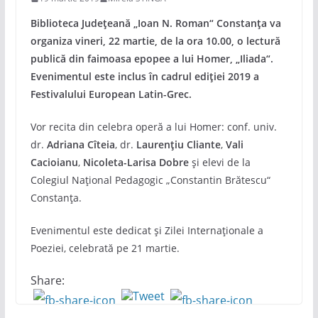
Biblioteca Județeană „Ioan N. Roman“ Constanța va
organiza vineri, 22 martie, de la ora 10.00, o lectură
publică din faimoasa epopee a lui Homer, „Iliada“.
Evenimentul este inclus în cadrul ediției 2019 a
Festivalului European Latin-Grec.
Vor recita din celebra operă a lui Homer: conf. univ.
dr.
Adriana Cîteia
, dr.
Laurențiu Cliante
,
Vali
Cacioianu
,
Nicoleta-Larisa Dobre
și elevi de la
Colegiul Național Pedagogic „Constantin Brătescu“
Constanța.
Evenimentul este dedicat și Zilei Internaționale a
Poeziei, celebrată pe 21 martie.
Share: