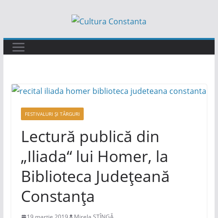
Sari
la
conținut
FESTIVALURI ȘI TÂRGURI
Lectură publică din
„Iliada“ lui Homer, la
Biblioteca Județeană
Constanța
19 martie 2019
Mirela STÎNGĂ