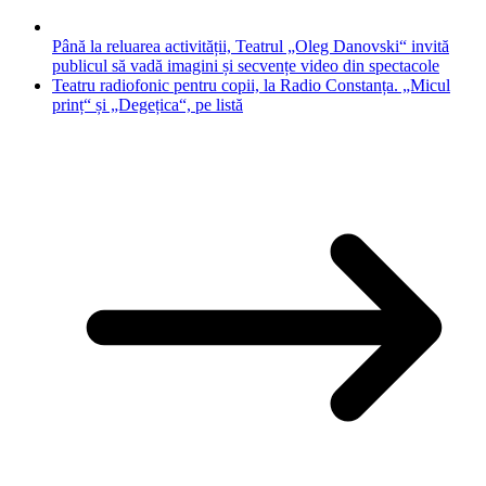
Până la reluarea activității, Teatrul „Oleg Danovski“ invită
publicul să vadă imagini și secvențe video din spectacole
Teatru radiofonic pentru copii, la Radio Constanța. „Micul
prinț“ și „Degețica“, pe listă