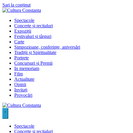
Sari la conținut
Spectacole
Concerte și recitaluri
Expoziții
Festivaluri și târguri
Carte
Simpozioane, conferințe, aniversări
Tradiții și Spiritualitate
Portrete
Concursuri și Premii
In memoriam
Film
Actualitate
Opinii
Invitați
Provocări
Spectacole
Concerte și recitaluri