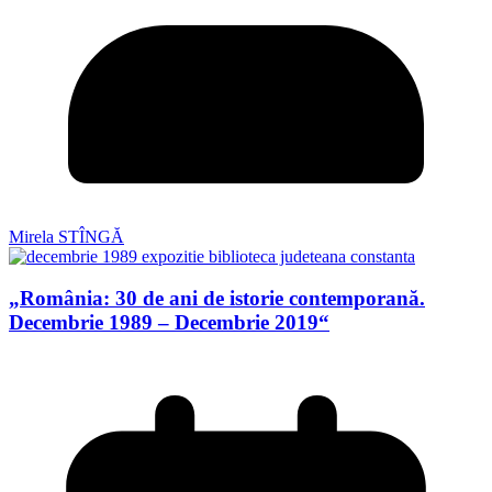
Mirela STÎNGĂ
„România: 30 de ani de istorie contemporană.
Decembrie 1989 – Decembrie 2019“