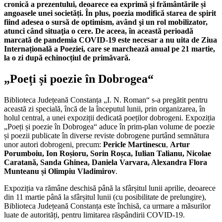
cronică a prezentului, deoarece ea exprimă și frământările și
angoasele unei societăți. În plus, poezia modifică starea de spirit
fiind adesea o sursă de optimism, având şi un rol mobilizator,
atunci când situaţia o cere. De aceea, în această perioadă
marcată de pandemia COVID-19 este necesar a nu uita de Ziua
Internațională a Poeziei, care se marchează anual pe 21 martie,
la o zi după echinocțiul de primăvară.
„Poeți și poezie în Dobrogea“
Biblioteca Județeană Constanța „I. N. Roman“ s-a pregătit pentru
această zi specială, încă de la începutul lunii, prin organizarea, în
holul central, a unei expoziții dedicată poeților dobrogeni. Expoziția
„Poeți și poezie în Dobrogea“ aduce în prim-plan volume de poezie
și poezii publicate în diverse reviste dobrogene purtând semnătura
unor autori dobrogeni, precum:
Pericle Martinescu
,
Artur
Porumboiu, Ion Roșioru, Sorin Roșca, Iulian Talianu, Nicolae
Caratană, Sanda Ghinea, Daniela Varvara, Alexandra Flora
Munteanu și Olimpiu Vladimirov
.
Expoziția va rămâne deschisă până la sfârșitul lunii aprilie, deoarece
din 11 martie până la sfârșitul lunii (cu posibilitate de prelungire),
Biblioteca Județeană Constanța este închisă, ca urmare a măsurilor
luate de autorități, pentru limitarea răspândirii COVID-19.