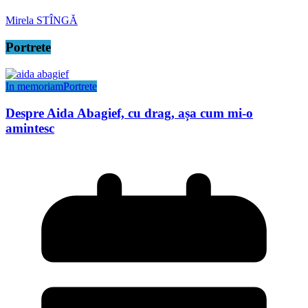
Mirela STÎNGĂ
Portrete
In memoriam
Portrete
Despre Aida Abagief, cu drag, așa cum mi-o
amintesc