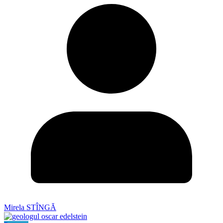
Mirela STÎNGĂ