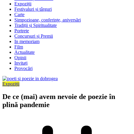
Expoziții
Festivaluri și târguri
Carte
Simpozioane, conferințe, aniversări
Tradiții și Spiritualitate
Portrete
Concursuri și Premii
In memoriam
Film
Actualitate
Opinii
Invitați
Provocări
Expoziții
De ce (mai) avem nevoie de poezie în
plină pandemie