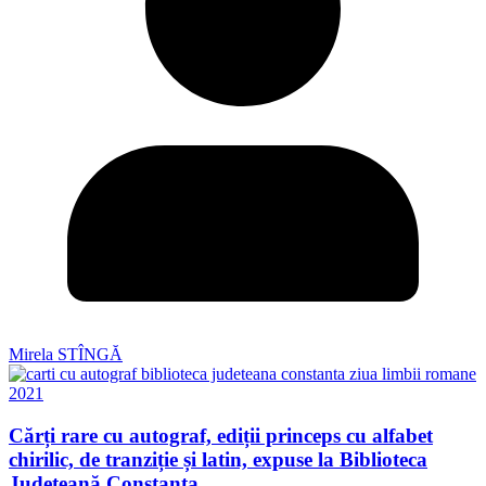
Mirela STÎNGĂ
Cărți rare cu autograf, ediții princeps cu alfabet
chirilic, de tranziție și latin, expuse la Biblioteca
Județeană Constanța