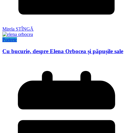
Mirela STÎNGĂ
Portrete
Cu bucurie, despre Elena Orbocea și păpușile sale