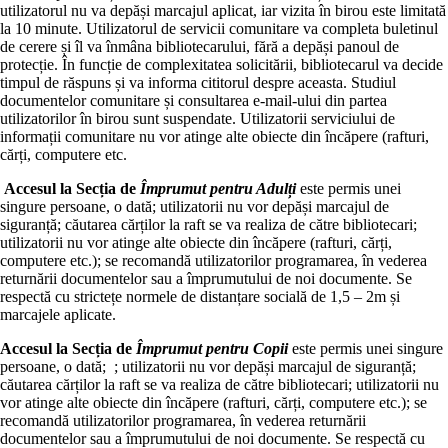
utilizatorul nu va depăși marcajul aplicat, iar vizita în birou este limitată
la 10 minute. Utilizatorul de servicii comunitare va completa buletinul
de cerere și îl va înmâna bibliotecarului, fără a depăși panoul de
protecție. În funcție de complexitatea solicitării, bibliotecarul va decide
timpul de răspuns și va informa cititorul despre aceasta. Studiul
documentelor comunitare și consultarea e-mail-ului din partea
utilizatorilor în birou sunt suspendate. Utilizatorii serviciului de
informații comunitare nu vor atinge alte obiecte din încăpere (rafturi,
cărți, computere etc.
Accesul la Secția de
Împrumut pentru Adulți
este permis unei
singure persoane, o dată; utilizatorii nu vor depăși marcajul de
siguranță; căutarea cărților la raft se va realiza de către bibliotecari;
utilizatorii nu vor atinge alte obiecte din încăpere (rafturi, cărți,
computere etc.); se recomandă utilizatorilor programarea, în vederea
returnării documentelor sau a împrumutului de noi documente. Se
respectă cu strictețe normele de distanțare socială de 1,5 – 2m și
marcajele aplicate.
Accesul la Secția de
Împrumut pentru Copii
este permis unei singure
persoane, o dată; ; utilizatorii nu vor depăși marcajul de siguranță;
căutarea cărților la raft se va realiza de către bibliotecari; utilizatorii nu
vor atinge alte obiecte din încăpere (rafturi, cărți, computere etc.); se
recomandă utilizatorilor programarea, în vederea returnării
documentelor sau a împrumutului de noi documente. Se respectă cu