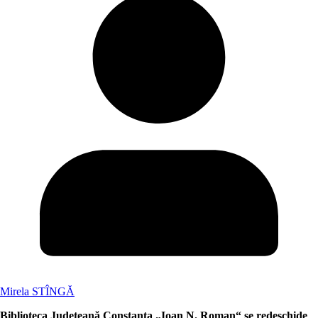
Mirela STÎNGĂ
Biblioteca Județeană Constanța „Ioan N. Roman“ se redeschide