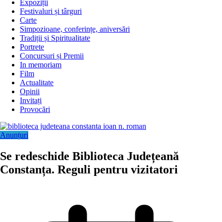
Expoziții
Festivaluri și târguri
Carte
Simpozioane, conferințe, aniversări
Tradiții și Spiritualitate
Portrete
Concursuri și Premii
In memoriam
Film
Actualitate
Opinii
Invitați
Provocări
Anunțuri
Se redeschide Biblioteca Județeană
Constanța. Reguli pentru vizitatori