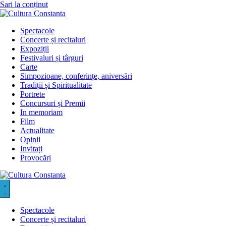
Sari la conținut
Spectacole
Concerte și recitaluri
Expoziții
Festivaluri și târguri
Carte
Simpozioane, conferințe, aniversări
Tradiții și Spiritualitate
Portrete
Concursuri și Premii
In memoriam
Film
Actualitate
Opinii
Invitați
Provocări
Spectacole
Concerte și recitaluri