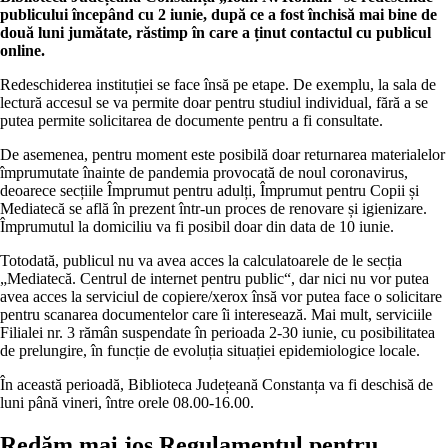
publicului începând cu 2 iunie, după ce a fost închisă mai bine de
două luni jumătate, răstimp în care a ținut contactul cu publicul
online.
Redeschiderea instituției se face însă pe etape. De exemplu, la sala de
lectură accesul se va permite doar pentru studiul individual, fără a se
putea permite solicitarea de documente pentru a fi consultate.
De asemenea, pentru moment este posibilă doar returnarea materialelor
împrumutate înainte de pandemia provocată de noul coronavirus,
deoarece secțiile Împrumut pentru adulți, Împrumut pentru Copii și
Mediatecă se află în prezent într-un proces de renovare și igienizare.
Împrumutul la domiciliu va fi posibil doar din data de 10 iunie.
Totodată, publicul nu va avea acces la calculatoarele de le secția
„Mediatecă. Centrul de internet pentru public“, dar nici nu vor putea
avea acces la serviciul de copiere/xerox însă vor putea face o solicitare
pentru scanarea documentelor care îi interesează. Mai mult, serviciile
Filialei nr. 3 rămân suspendate în perioada 2-30 iunie, cu posibilitatea
de prelungire, în funcție de evoluția situației epidemiologice locale.
În această perioadă, Biblioteca Județeană Constanța va fi deschisă de
luni până vineri, între orele 08.00-16.00.
Redăm mai jos
Regulamentul pentru