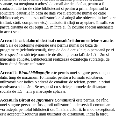
scanate, va menționa o adresă de email /nr de telefon, pentru a fi
contactat ulterior de către bibliotecari și pentru a primi răspunsul la
solicitare; căutările în baza de date vor fi efectuate numai de către
bibliotecari; este interzis utilizatorilor să atingă alte obiecte din încăpere
(rafturi, cărți, computere etc.); utilizatorii aflați în așteptare, în sală, vor
păstra distanța de cel puțin 1,5 m între ei, în locurile special amenajate
în acest sens.
Accesul la calculatorul destinat consultării documentelor scanate
,
din Sala de Referințe generale este permis numai pe bază de
programare (telefonic/email), timp de două ore zilnic, o persoană pe zi.
Se respectă cu strictețe normele de distanțare socială de 1,5 – 2m și
marcajele aplicate. Bibliotecarul realizează dezinfecția suprafeței de
lucru după fiecare utilizator.
Accesul la
Biroul bibliografic
este permis unei singure persoane, o
dată, timp de maximum 10 minute, pentru a formula solicitarea;
utilizatorii vor indica o adresă de email/nr. de telefon, pentru a primi
rezolvarea solicitării. Se respectă cu strictețe normele de distanțare
socială de 1,5 – 2m și marcajele aplicate.
Accesul în Biroul de
Informare Comunitară
este permis, pe rând,
unei singure persoane. Însoțitorii utilizatorului de servicii comunitare
vor aștepta pe holul bibliotecii sau în afara clădirii. În mod excepțional,
este acceptat însoțitorul unui utilizator cu dizabilități. Intrat în birou,