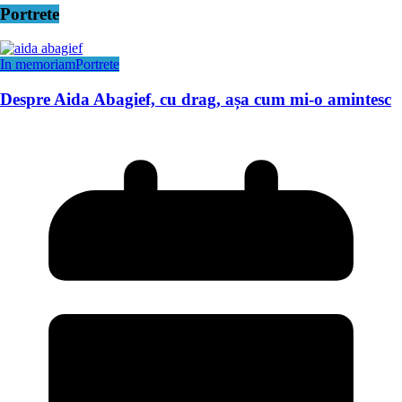
Portrete
In memoriam
Portrete
Despre Aida Abagief, cu drag, așa cum mi-o amintesc