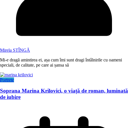
Mirela STÎNGĂ
Mi-e dragă amintirea ei, așa cum îmi sunt dragi întâlnirile cu oameni
speciali, de calitate, pe care ai șansa să
Portrete
Soprana Marina Krilovici, o viață de roman, luminată
de iubire