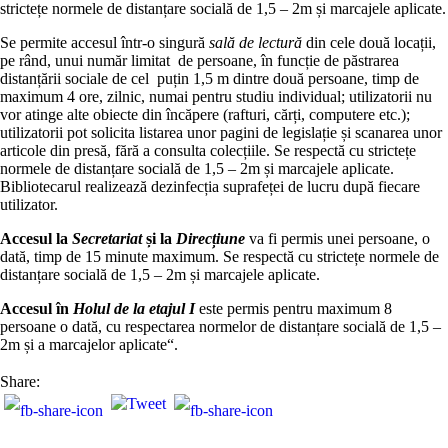
strictețe normele de distanțare socială de 1,5 – 2m și marcajele aplicate.
Se permite accesul într-o singură
sală de lectură
din cele două locații,
pe rând, unui număr limitat de persoane, în funcție de păstrarea
distanțării sociale de cel puțin 1,5 m dintre două persoane, timp de
maximum 4 ore, zilnic, numai pentru studiu individual; utilizatorii nu
vor atinge alte obiecte din încăpere (rafturi, cărți, computere etc.);
utilizatorii pot solicita listarea unor pagini de legislație și scanarea unor
articole din presă, fără a consulta colecțiile. Se respectă cu strictețe
normele de distanțare socială de 1,5 – 2m și marcajele aplicate.
Bibliotecarul realizează dezinfecția suprafeței de lucru după fiecare
utilizator.
Accesul la
Secretariat
și la
Direcțiune
va fi permis unei persoane, o
dată, timp de 15 minute maximum. Se respectă cu strictețe normele de
distanțare socială de 1,5 – 2m și marcajele aplicate.
Accesul în
Holul de la etajul I
este permis pentru maximum 8
persoane o dată, cu respectarea normelor de distanțare socială de 1,5 –
2m și a marcajelor aplicate“.
Share: