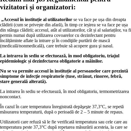
vizitatori și organizatori
:
„
Accesul în instituție al utilizatorilor
se va face pe ușa din dreapta
clădirii (cum se privește din afară), în timp ce ieșirea se va face pe ușa
din stânga clădirii; accesul, atât al utilizatorilor, cât și al salariaților, va fi
permis numai după utilizarea covoarelor cu dezinfectant pentru
încălțăminte aflate la intrare și în condiţiile purtării de mască
(medicală/nonmedicală), care trebuie să acopere gura şi nasul.
La intrarea în sediu se efectuează, în mod obligatoriu, triajul
epidemiologic și dezinfectarea obligatorie a mâinilor.
Nu se va permite accesul în instituție al persoanelor care prezintă
simptome de infecţie respiratorie (tuse, strănut, rinoree, febră,
stare generală alterată).
La intrarea în sediu se efectuează, în mod obligatoriu, termometrizarea
noncontact.
În cazul în care temperatura înregistrată depăşeşte 37,3°C, se repetă
măsurarea temperaturii, după o perioadă de 2 – 5 minute de repaus.
Utilizatorii care refuză să le fie verificată temperatura sau cele care au
temperatura peste 37,3°C după repetarea măsurării acesteia, la care se