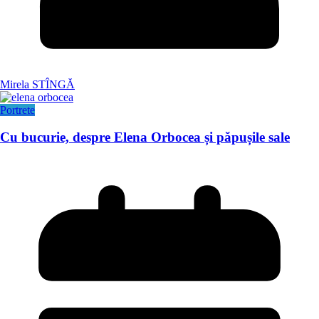
Mirela STÎNGĂ
Portrete
Cu bucurie, despre Elena Orbocea și păpușile sale