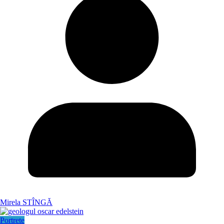
Mirela STÎNGĂ
Portrete