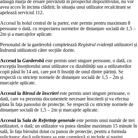
adaugă marja de eroare prevăzută în prospectul dispozitivului, nu vor
avea acces în incinta clădirii; în situația unui utilizator recalcitrant se
apelează serviciul 112.
Accesul în holul central de la parter, este permis pentru maximum 8
persoane o dată, cu respectarea normelor de distanțare socială de 1,5 –
2m și a marcajelor aplicate.
Personalul de la garderobă completează
Registrul evidență utilizatori
și
îndrumă utilizatorii către secțiile dorite.
Accesul la
Garderobă
este permis unei singure persoane, o dată, cu
excepția însoțitorului unui utilizator cu dizabilități sau a utilizatorilor
copii până în 14 ani, care pot fi însoțiți de unul dintre părinți. Se
respectă cu strictețe normele de distanțare socială de 1,5 – 2m și
marcajele aplicate.
Accesul la
Biroul de înscrieri
este permis unei singure persoane, o
dată, care va prezenta documentele necesare înscrierii și va efectua
plata în fața panoului de protecție. Se respectă cu strictețe normele de
distanțare socială de 1,5 – 2m și marcajele aplicate.
Accesul la
Sala de Referințe generale
este permis unui număr de trei
utilizatori, o dată; un utilizator va putea rămâne maximum 15 minute în
sală, în fața biroului dotat cu panou de protecție, pentru a formula
solicitarea; dacă solicitarea sa este complexă și include și pagini