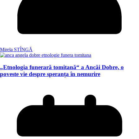
Mirela STÎNGĂ
„Etnologia funerară tomitană“ a Ancăi Dobre, o
poveste vie despre speranța în nemurire