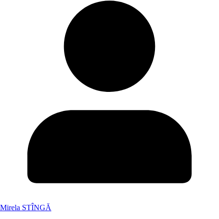
Mirela STÎNGĂ