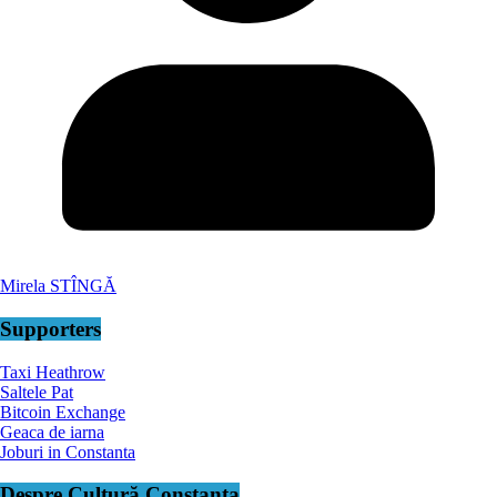
Mirela STÎNGĂ
Supporters
Taxi Heathrow
Saltele Pat
Bitcoin Exchange
Geaca de iarna
Joburi in Constanta
Despre Cultură Constanța