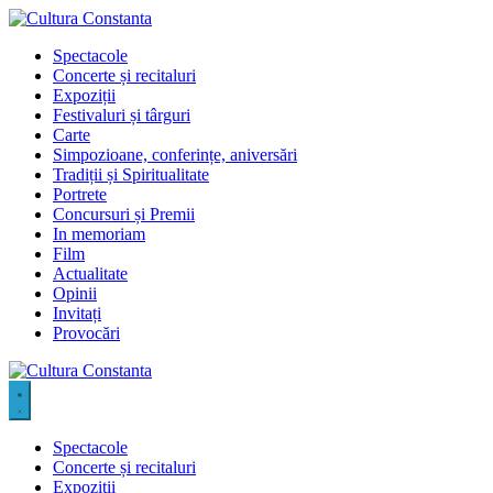
Sari
la
Spectacole
conținut
Concerte și recitaluri
Expoziții
Festivaluri și târguri
Carte
Simpozioane, conferințe, aniversări
Tradiții și Spiritualitate
Portrete
Concursuri și Premii
In memoriam
Film
Actualitate
Opinii
Invitați
Provocări
Spectacole
Concerte și recitaluri
Expoziții