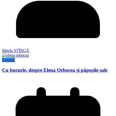
Mirela STÎNGĂ
Portrete
Cu bucurie, despre Elena Orbocea și păpușile sale