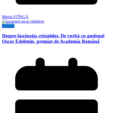
Mirela STÎNGĂ
Portrete
Despre fascinația cristalelor. De vorbă cu geologul
Oscar Edelstein, premiat de Academia Română