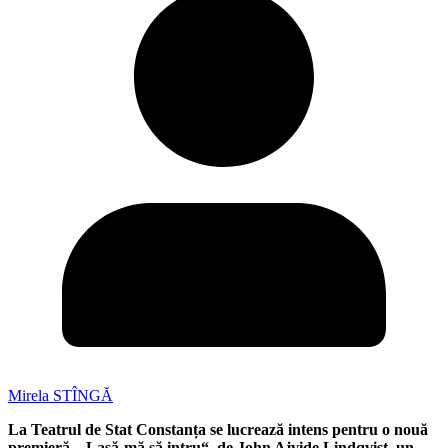
Mirela STÎNGĂ
La Teatrul de Stat Constanța se lucrează intens pentru o nouă
premieră, „Lasă-mă să intru“, de John Ajvide Lindqvist, un