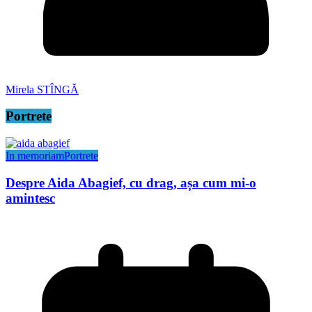
Mirela STÎNGĂ
Portrete
In memoriam
Portrete
Despre Aida Abagief, cu drag, așa cum mi-o
amintesc