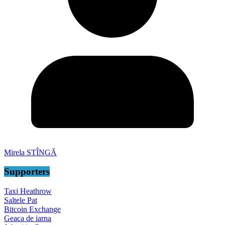
Mirela STÎNGĂ
Supporters
Taxi Heathrow
Saltele Pat
Bitcoin Exchange
Geaca de iarna