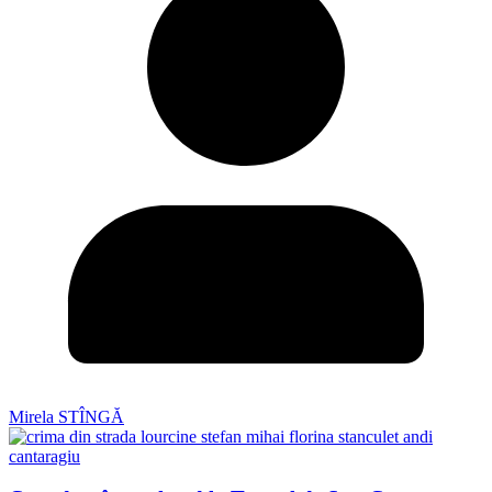
Mirela STÎNGĂ