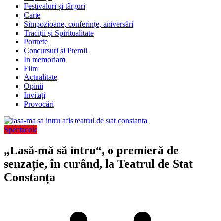
Festivaluri și târguri
Carte
Simpozioane, conferințe, aniversări
Tradiții și Spiritualitate
Portrete
Concursuri și Premii
In memoriam
Film
Actualitate
Opinii
Invitați
Provocări
Spectacole
„Lasă-mă să intru“, o premieră de
senzație, în curând, la Teatrul de Stat
Constanța