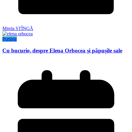
Mirela STÎNGĂ
Portrete
Cu bucurie, despre Elena Orbocea și păpușile sale