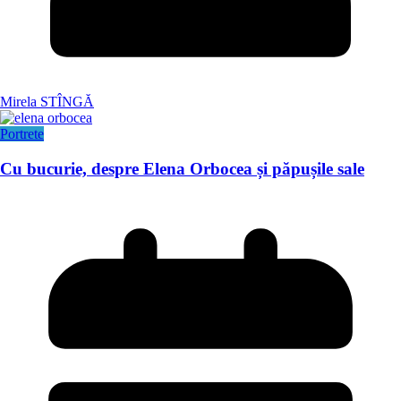
Mirela STÎNGĂ
Portrete
Cu bucurie, despre Elena Orbocea și păpușile sale