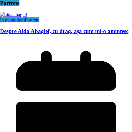
Portrete
In memoriam
Portrete
Despre Aida Abagief, cu drag, așa cum mi-o amintesc