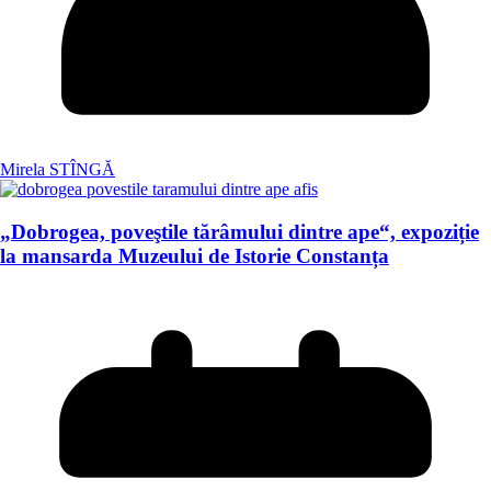
Mirela STÎNGĂ
„Dobrogea, poveştile tărâmului dintre ape“, expoziție
la mansarda Muzeului de Istorie Constanța