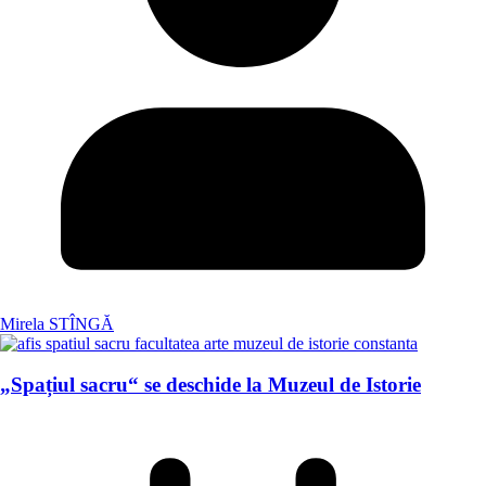
Mirela STÎNGĂ
„Spațiul sacru“ se deschide la Muzeul de Istorie