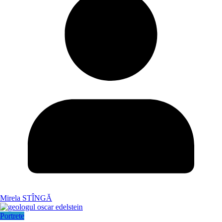
Mirela STÎNGĂ
Portrete