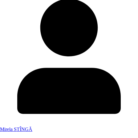
Mirela STÎNGĂ