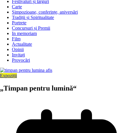
Festivaluri și târguri
Carte
Simpozioane, conferințe, aniversări
Tradiții și Spiritualitate
Portrete
Concursuri și Premii
In memoriam
Film
Actualitate
Opinii
Invitați
Provocări
Expoziții
„Timpan pentru lumină“