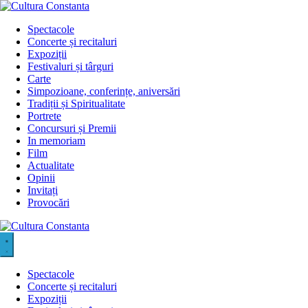
Sari
la
Spectacole
conținut
Concerte și recitaluri
Expoziții
Festivaluri și târguri
Carte
Simpozioane, conferințe, aniversări
Tradiții și Spiritualitate
Portrete
Concursuri și Premii
In memoriam
Film
Actualitate
Opinii
Invitați
Provocări
Spectacole
Concerte și recitaluri
Expoziții