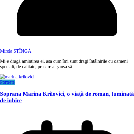
Mirela STÎNGĂ
Mi-e dragă amintirea ei, așa cum îmi sunt dragi întâlnirile cu oameni
speciali, de calitate, pe care ai șansa să
Portrete
Soprana Marina Krilovici, o viață de roman, luminată
de iubire