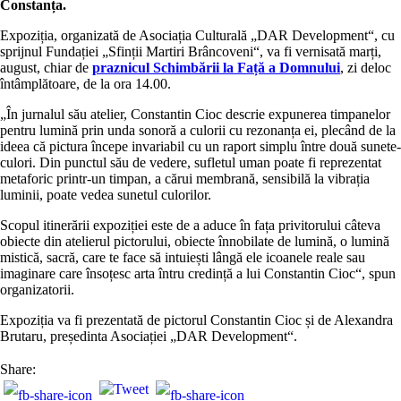
Constanța.
Expoziția, organizată de Asociația Culturală „DAR Development“, cu
sprijnul Fundației „Sfinții Martiri Brâncoveni“, va fi vernisată marți,
august, chiar de
praznicul Schimbării la Față a Domnului
, zi deloc
întâmplătoare, de la ora 14.00.
„În jurnalul său atelier, Constantin Cioc descrie expunerea timpanelor
pentru lumină prin unda sonoră a culorii cu rezonanța ei, plecând de la
ideea că pictura începe invariabil cu un raport simplu între două sunete-
culori. Din punctul său de vedere, sufletul uman poate fi reprezentat
metaforic printr-un timpan, a cărui membrană, sensibilă la vibrația
luminii, poate vedea sunetul culorilor.
Scopul itinerării expoziției este de a aduce în fața privitorului câteva
obiecte din atelierul pictorului, obiecte înnobilate de lumină, o lumină
mistică, sacră, care te face să intuiești lângă ele icoanele reale sau
imaginare care însoțesc arta întru credință a lui Constantin Cioc“, spun
organizatorii.
Expoziția va fi prezentată de pictorul Constantin Cioc și de Alexandra
Brutaru, președinta Asociației „DAR Development“.
Share: