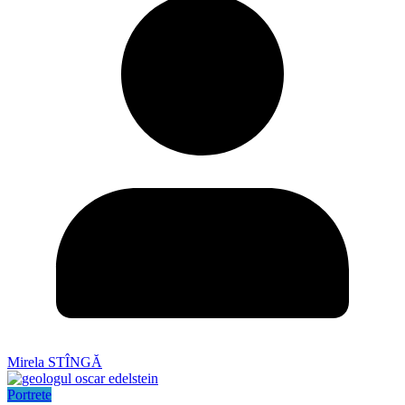
Mirela STÎNGĂ
Portrete