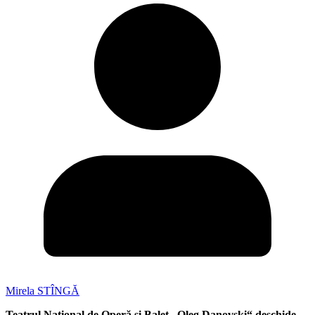
Mirela STÎNGĂ
Teatrul Național de Operă și Balet „Oleg Danovski“ deschide