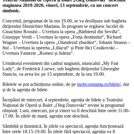
stagiunea 2019-2020, vineri, 13 septembrie, cu un concert
simfonic.
Concertul, programat de la ora 19.00, se va desfășura sub bagheta
dirijorului Shunichiro Mariana. În program se regăsesc lucrări de
Gioachino Rossini – Uvertura la opera „Bărbierul din Sevilla”,
Giuseppe Verdi – Uvertura la opera „Forța destinului“, Richard
Wagner – Uvertura la opera „Olandezul zburător“, Johann Strauss –
fiul – Uvertura la opereta „Liliacul“ și Piotr Ilici Ceaikovski –
Uvertura Fantezie „Romeo și Julieta“.
Următorul eveniment din cadrul stagiunii, musicalul „My Fair
Lady“, de Frederick Loewe, sub bagheta dirijorului Gheorghe
Stanciu, va avea loc pe 15 septembrie, de la ora 19.00.
Biletele se pot achiziționa online, de pe
tnobconstanta.ro/bilete/
, dar
și de la agenția de bilete.
Începând de miercuri, 4 septembrie, agenția de bilete a Teatrului
Național de Operă și Balet „Oleg Danovski“ revine la programul
obișnuit. Luni, miercuri, joi și vineri va fi deschisă între orele 11.00-
17.00. În zilele de marți, agenția este deschisă.
Sâmbătă și duminică, în zilele cu spectacol, agenția funcționează
între orele 18.15-19.00. În zilele fără spectacol, agenția va fi