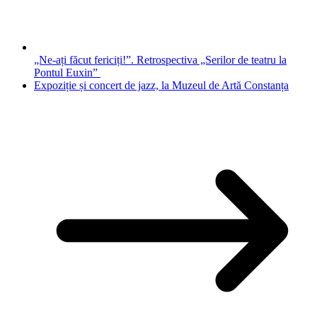
„Ne-ați făcut fericiți!”. Retrospectiva „Serilor de teatru la
Pontul Euxin”
Expoziție și concert de jazz, la Muzeul de Artă Constanța