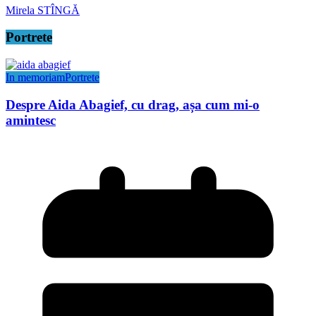
Mirela STÎNGĂ
Portrete
In memoriam
Portrete
Despre Aida Abagief, cu drag, așa cum mi-o
amintesc