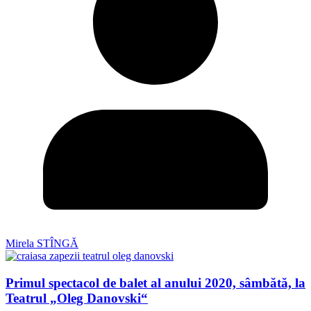
Mirela STÎNGĂ
Primul spectacol de balet al anului 2020, sâmbătă, la
Teatrul „Oleg Danovski“