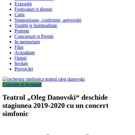
Expoziții
Festivaluri și târguri
Carte
Simpozioane, conferințe, aniversări
Tradiții și Spiritualitate
Portrete
Concursuri și Premii
In memoriam
Film
Actualitate
Opinii
Invitați
Provocări
Concerte și recitaluri
Teatrul „Oleg Danovski“ deschide
stagiunea 2019-2020 cu un concert
simfonic