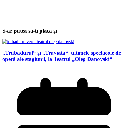
S-ar putea să-ți placă și
„Trubadurul“ și „Traviata“, ultimele spectacole de
operă ale stagiunii, la Teatrul „Oleg Danovski“