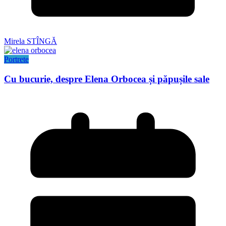
Mirela STÎNGĂ
Portrete
Cu bucurie, despre Elena Orbocea și păpușile sale