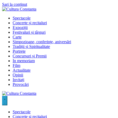
Sari la conținut
Spectacole
Concerte și recitaluri
Expoziții
Festivaluri și târguri
Carte
Simpozioane, conferințe, aniversări
Tradiții și Spiritualitate
Portrete
Concursuri și Premii
In memoriam
Film
Actualitate
Opinii
Invitați
Provocări
Spectacole
Concerte și recitaluri