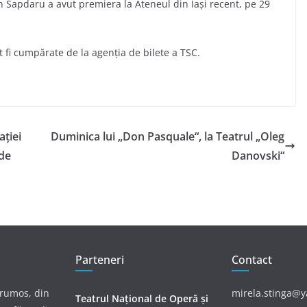
Ion Sapdaru a avut premiera la Ateneul din Iași recent, pe 29
 fi cumpărate de la agenția de bilete a TSC.
ației
Duminica lui „Don Pasquale“, la Teatrul „Oleg
 de
Danovski“
Parteneri
Contact
frumos, din
mirela.stinga@
Teatrul Național de Operă și