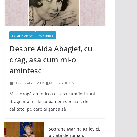
IN MEMORIAM
PORTRETE
Despre Aida Abagief, cu
drag, așa cum mi-o
amintesc
31 octombrie 2019
Mirela STÎNGĂ
Mi-e dragă amintirea ei, așa cum îmi sunt
dragi întâlnirile cu oameni speciali, de
calitate, pe care ai șansa să
Soprana Marina Krilovici,
o viață de roman,