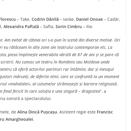
Florescu
– Take,
Codrin Dănilă
– Ianke,
Daniel Onoae
– Cadâr,
l,
Alexandra Paftală
– Safta,
Sorin Cimbru
– Ilie.
e. Am evitat de câteva ori s-o pun în scenă din diverse motive. Ori
i eu rătăceam în alte zone ale teatrului contemporan etc. La
esta, piesa împlinește venerabila vârstă de 87 de ani și se pare că
scrierii. Nu cunosc un teatru în România sau Moldova unde
entru că oferă actorilor partituri rar întâlnite, dar și mesajul
gustori mărunți, de diferite etnii, care se confruntă la un moment
iul «mahalalei», al cutumelor strămoșești și bariera religioasă.
final fericit în care soluția e una singură – dragostea
“, a
ana sonoră a spectacolului.
umele, de
Alina Dincă Pușcașu
. Asistent regie este
Francisc
ru Amargheoalei
.