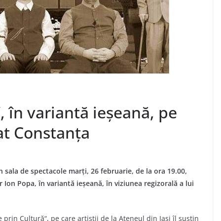
, în variantă ieșeană, pe
at Constanța
n sala de spectacole marți, 26 februarie, de la ora 19.00,
 Ion Popa, în variantă ieșeană, în viziunea regizorală a lui
prin Cultură“, pe care artiștii de la Ateneul din Iași îl susțin