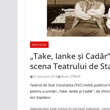
SPECTACOLE
„Take, Ianke și Cadâr“
scena Teatrului de St
22 februarie 2019
Mirela STÎNGĂ
Teatrul de Stat Constanța (TSC) invită publicul î
pentru a urmări „Take, Ianke și Cadâr“, de Victor
Ion Sapdaru.
Spectacolul este inclus în turneul național „Unire 