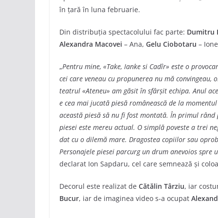
în țară în luna februarie.
Din distribuția spectacolului fac parte:
Dumitru 
Alexandra Macovei
– Ana,
Gelu Ciobotaru
– Ione
„
Pentru mine, «Take, Ianke si Cadîr» este o provocar
cei care veneau cu propunerea nu mă convingeau, or
teatrul «Ateneu» am găsit în sfârșit echipa. Anul ac
e cea mai jucată piesă românească de la momentul 
această piesă să nu fi fost montată. În primul rând p
piesei este mereu actual. O simplă poveste a trei ne
dat cu o dilemă mare. Dragostea copiilor sau oprobr
Personajele piesei parcurg un drum anevoios spre un 
declarat Ion Sapdaru, cel care semnează și colo
Decorul este realizat de
Cătălin Târziu
, iar cost
Bucur
, iar de imaginea video s-a ocupat
Alexand