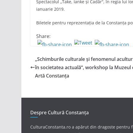
Spectacolul „Take, Ianke și Cadâr“, în regia lui 
ianuarie 2019.
Biletele pentru reprezentația de la Constanța pot
Share:
„Schimburile culturale și fenomenul acultur
în societatea actuală“, workshop la Muzeul
Artă Constanța
Despre Cultură Constanța
CulturaConstanta.ro a apărut din dragoste pentru 