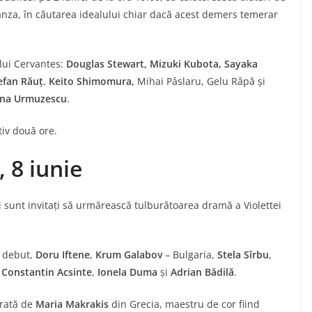
Panza, în căutarea idealului chiar dacă acest demers temerar
lui Cervantes:
Douglas Stewart, Mizuki Kubota, Sayaka
efan Răuț
,
Keito Shimomura,
Mihai Pâslaru, Gelu Râpă și
ana Urmuzescu
.
tiv două ore.
 8 iunie
ei sunt invitați să urmărească tulburătoarea dramă a Violettei
 debut,
Doru Iftene
,
Krum Galabov
– Bulgaria,
Stela Sîrbu
,
,
Constantin Acsinte
,
Ionela Duma
și
Adrian Bădilă
.
urată de
Maria Makrakis
din Grecia, maestru de cor fiind