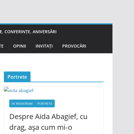
, CONFERINȚE, ANIVERSĂRI
TE
OPINII
INVITAȚI
PROVOCĂRI
Portrete
IN MEMORIAM
PORTRETE
Despre Aida Abagief, cu
drag, așa cum mi-o