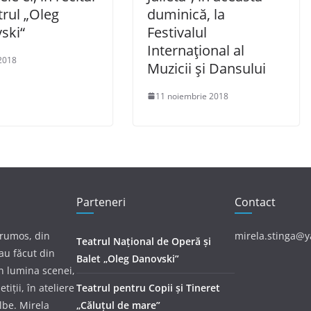
trul „Oleg
duminică, la
ski“
Festivalul
Internațional al
2018
Muzicii și Dansului
11 noiembrie 2018
Parteneri
Contact
frumos, din
mirela.stinga@
Teatrul Național de Operă și
au făcut din
Balet „Oleg Danovski”
în lumina scenei,
tiții, în ateliere
Teatrul pentru Copii și Tineret
albe. Mirela
„Căluțul de mare”