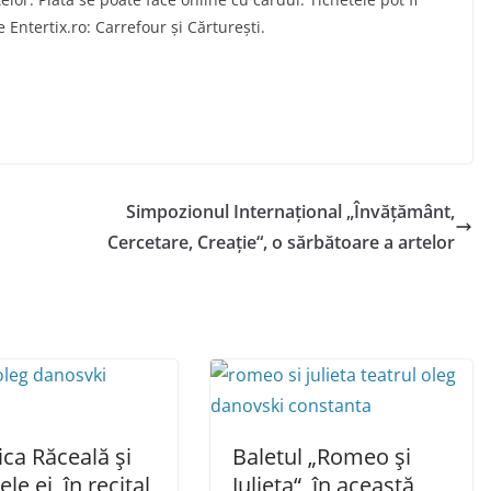
ntertix.ro: Carrefour și Cărturești.
Simpozionul Internaţional „Învăţământ,
Cercetare, Creaţie“, o sărbătoare a artelor
ca Răceală și
Baletul „Romeo și
ele ei, în recital
Julieta“, în această