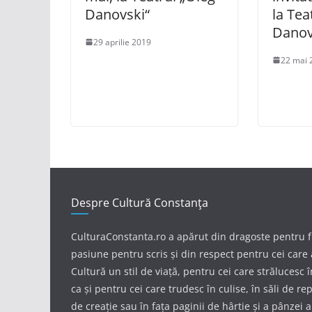
Danovski“
la Tea
Danov
29 aprilie 2019
22 mai 
Despre Cultură Constanța
CulturaConstanta.ro a apărut din dragoste pentru 
pasiune pentru scris și din respect pentru cei care 
Cultură un stil de viață, pentru cei care strălucesc 
ca și pentru cei care trudesc în culise, în săli de repe
de creație sau în fața paginii de hârtie și a pânzei 