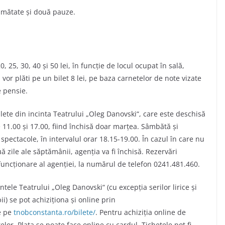
jumătate și două pauze.
 25, 30, 40 și 50 lei, în funcţie de locul ocupat în sală,
i vor plăti pe un bilet 8 lei, pe baza carnetelor de note vizate
e pensie.
ilete din incinta Teatrului „Oleg Danovski“, care este deschisă
ele 11.00 și 17.00, fiind închisă doar marțea. Sâmbătă și
spectacole, în intervalul orar 18.15-19.00. În cazul în care nu
 zile ale săptămânii, agenția va fi închisă. Rezervări
funcționare al agenției, la numărul de telefon 0241.481.460.
tele Teatrului „Oleg Danovski“ (cu excepția serilor lirice și
i) se pot achiziționa și online prin
e pe
tnobconstanta.ro/bilete/
. Pentru achiziția online de
elor. Plata se poate face online cu cardul. Tichetele pot fi