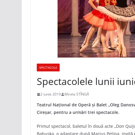
SPECTACOLE
Spectacolele lunii iun
2 iunie 2019
Mirela STÎNGĂ
Teatrul Național de Operă și Balet „Oleg Danosvki
Cireșar, pentru a urmări trei spectacole.
Primul spectacol, baletul în două acte „Don Quij
Babuşka, o adaptare după Marius Petipa, invită pu