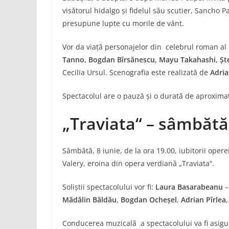
visătorul hidalgo și fidelul său scutier, Sancho 
presupune lupte cu morile de vânt.
Vor da viață personajelor din celebrul roman al 
Tanno, Bogdan Bîrsănescu, Mayu Takahashi, Șt
Cecilia Ursul. Scenografia este realizată de
Adri
Spectacolul are o pauză și o durată de aproxima
„Traviata“ – sâmbătă,
Sâmbătă, 8 iunie, de la ora 19.00, iubitorii oper
Valery, eroina din opera verdiană „Traviata“.
Soliștii spectacolului vor fi:
Laura Basarabeanu
–
Mădălin Băldău
,
Bogdan Ocheșel
,
Adrian Pîrlea
Conducerea muzicală a spectacolului va fi asig