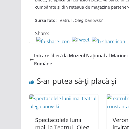
cumpărate și din rețeaua de magazine partenere E
Sursă
foto
: Teatrul „Oleg Danovski“
Share:
Intrare liberă la Muzeul Național al Marinei
Române
S-ar putea să-ți placă și
Spectacolele lunii
Veroni
mai, la Teatrul „Oleg
invitat