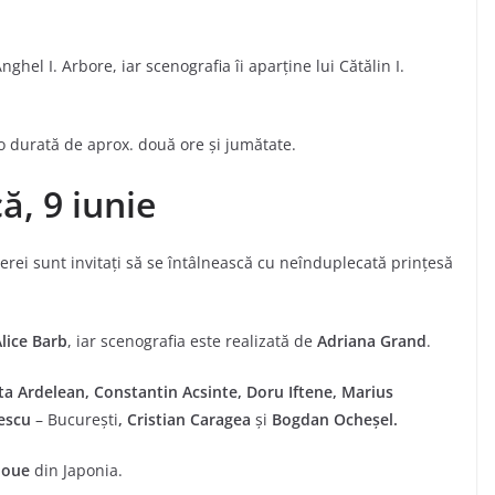
ghel I. Arbore, iar scenografia îi aparține lui Cătălin I.
i o durată de aprox. două ore și jumătate.
ă, 9 iunie
operei sunt invitați să se întâlnească cu neînduplecată prințesă
lice Barb
, iar scenografia este realizată de
Adriana Grand
.
ta Ardelean, Constantin Acsinte, Doru Iftene, Marius
nescu
– București
, Cristian Caragea
și
Bogdan Ocheșel.
noue
din Japonia.