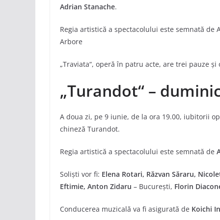
Adrian Stanache
.
Regia artistică a spectacolului este semnată de An
Arbore
„Traviata“, operă în patru acte, are trei pauze ș
„Turandot“ – duminic
A doua zi, pe 9 iunie, de la ora 19.00, iubitorii 
chineză Turandot.
Regia artistică a spectacolului este semnată de
A
Soliști vor fi:
Elena Rotari, Răzvan Săraru, Nicole
Eftimie, Anton Zidaru
– București,
Florin Diaco
Conducerea muzicală va fi asigurată de
Koichi I