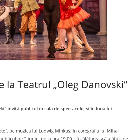
ie la Teatrul „Oleg Danovski“
“ invită publicul în sala de spectacole, și în luna lui
ote“, pe muzica lui Ludwig Minkus, în coregrafia lui Mihai
blicul pe 2 iunie, de la ora 19.00, să călătorească alături de