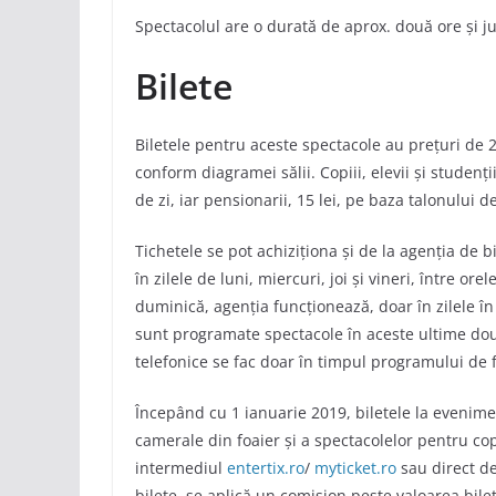
Spectacolul are o durată de aprox. două ore și 
Bilete
Biletele pentru aceste spectacole au preţuri de 20,
conform diagramei sălii. Copiii, elevii și studenți
de zi, iar pensionarii, 15 lei, pe baza talonului d
Tichetele se pot achiziționa și de la agenția de b
în zilele de luni, miercuri, joi și vineri, între or
duminică, agenția funcționează, doar în zilele în 
sunt programate spectacole în aceste ultime două
telefonice se fac doar în timpul programului de 
Începând cu 1 ianuarie 2019, biletele la evenimen
camerale din foaier și a spectacolelor pentru copi
intermediul
entertix.ro
/
myticket.ro
sau direct d
bilete, se aplică un comision peste valoarea bilet