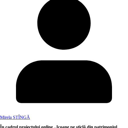
Mirela STÎNGĂ
În cadrul proiectului online „Icoane pe sticlă din patrimoniul