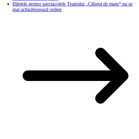
Biletele pentru spectacolele Teatrului „Căluțul de mare“ nu se
mai achiziționează online