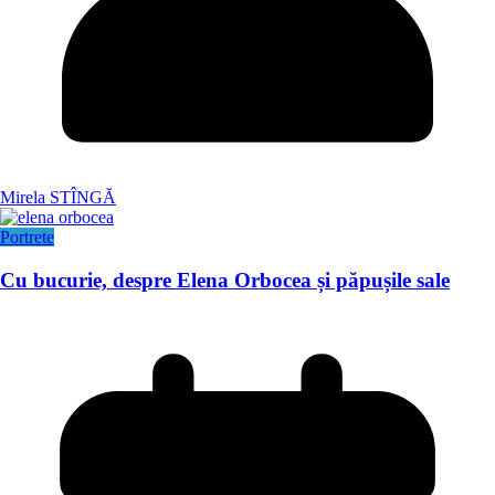
Mirela STÎNGĂ
Portrete
Cu bucurie, despre Elena Orbocea și păpușile sale