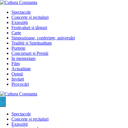
Sari
la
Spectacole
conținut
Concerte și recitaluri
Expoziții
Festivaluri și târguri
Carte
Simpozioane, conferințe, aniversări
Tradiții și Spiritualitate
Portrete
Concursuri și Premii
In memoriam
Film
Actualitate
Opinii
Invitați
Provocări
Spectacole
Concerte și recitaluri
Expoziții