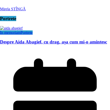
Mirela STÎNGĂ
Portrete
In memoriam
Portrete
Despre Aida Abagief, cu drag, așa cum mi-o amintesc