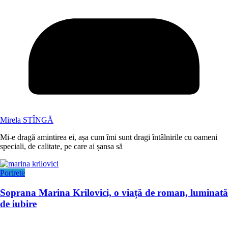
Mirela STÎNGĂ
Mi-e dragă amintirea ei, așa cum îmi sunt dragi întâlnirile cu oameni
speciali, de calitate, pe care ai șansa să
Portrete
Soprana Marina Krilovici, o viață de roman, luminată
de iubire