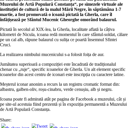
Muzeului de Artă Populară Constanța“, pe simezele virtuale ale
instituției de cultură de la malul Mării Negre, în săptămâna 1-7
martie, a fost promovată o icoană pictată la Gherla, care îl
înfățișează pe Sfântul Mucenic Gheorghe omorând balaurul.
Pictată în secolul al XIX-lea, la Gherla, localitate aflată la câțiva
kilometri de Nicula, icoana redă momentul în care sfântul-soldat, călare
pe un cal alb, răpune balaurul cu sulița ce poartă însemnul Sfintei
Cruci.
La realizarea nimbului mucenicului s-a folosit foița de aur.
Jumătatea superioară a compoziției este încadrată de tradiționalul
chenar cu „ruje“, specific icoanelor de Gherla. Un alt element specific
icoanelor din acest centru de iconari este inscripția cu caractere latine.
Meșterul iconar anonim a recurs la un registru cromatic format din:
albastru, galben-oliv, roșu-cinabru, verde cenușiu, alb și negru.
Icoana poate fi admirată atât pe pagina de Facebook a muzeului, cât și
pe site-ul acestuia fiind prezentă și în expoziția permanentă a Muzeului
de Artă Populară Constanța.
Share: