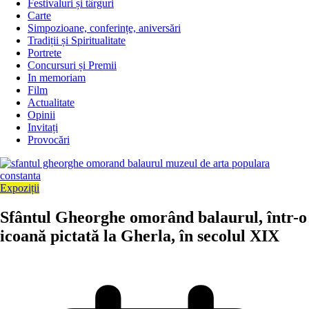
Festivaluri și târguri
Carte
Simpozioane, conferințe, aniversări
Tradiții și Spiritualitate
Portrete
Concursuri și Premii
In memoriam
Film
Actualitate
Opinii
Invitați
Provocări
Expoziții
Sfântul Gheorghe omorând balaurul, într-o
icoană pictată la Gherla, în secolul XIX