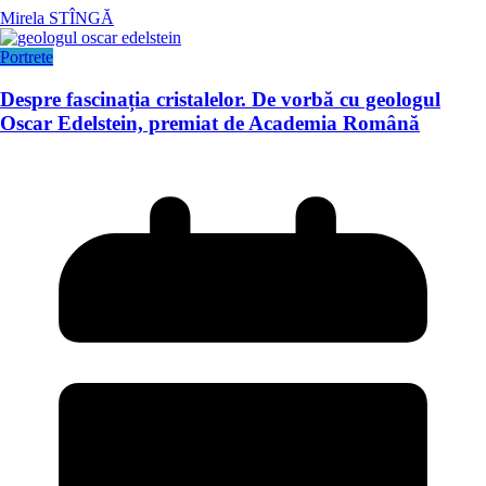
Mirela STÎNGĂ
Portrete
Despre fascinația cristalelor. De vorbă cu geologul
Oscar Edelstein, premiat de Academia Română