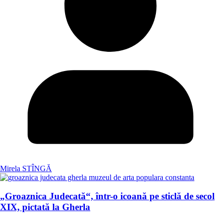
Mirela STÎNGĂ
„Groaznica Judecată“, într-o icoană pe sticlă de secol
XIX, pictată la Gherla