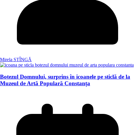
Mirela STÎNGĂ
Botezul Domnului, surprins în icoanele pe sticlă de la
Muzeul de Artă Populară Constanța