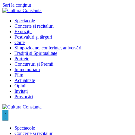
Sari la conținut
Spectacole
Concerte și recitaluri
Expoziții
Festivaluri și târguri
Carte
Simpozioane, conferințe, aniversări
Tradiții și Spiritualitate
Portrete
Concursuri și Premii
In memoriam
Film
Actualitate
Opinii
Invitați
Provocări
Spectacole
Concerte și recitaluri