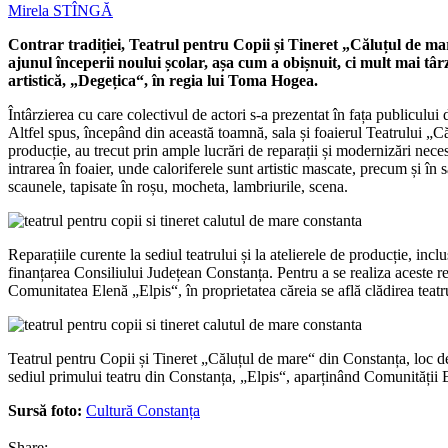
Mirela STÎNGĂ
Contrar tradiției, Teatrul pentru Copii și Tineret „Căluțul de m
ajunul începerii noului școlar, așa cum a obișnuit, ci mult mai tâ
artistică, „Degețica“, în regia lui Toma Hogea.
Întârzierea cu care colectivul de actori s-a prezentat în fața publicul
Altfel spus, începând din această toamnă, sala și foaierul Teatrului „Căl
producție, au trecut prin ample lucrări de reparații și modernizări nece
intrarea în foaier, unde caloriferele sunt artistic mascate, precum și în s
scaunele, tapisate în roșu, mocheta, lambriurile, scena.
Reparațiile curente la sediul teatrului și la atelierele de producție, incl
finanțarea Consiliului Județean Constanța. Pentru a se realiza aceste rep
Comunitatea Elenă „Elpis“, în proprietatea căreia se află clădirea teatr
Teatrul pentru Copii și Tineret „Căluțul de mare“ din Constanța, loc de î
sediul primului teatru din Constanța, „Elpis“, aparținând Comunității 
Sursă foto:
Cultură Constanța
Share: