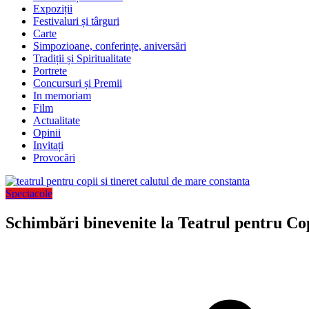
Expoziții
Festivaluri și târguri
Carte
Simpozioane, conferințe, aniversări
Tradiții și Spiritualitate
Portrete
Concursuri și Premii
In memoriam
Film
Actualitate
Opinii
Invitați
Provocări
Spectacole
Schimbări binevenite la Teatrul pentru Co