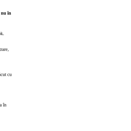
 nu în
ok.
trare,
ăcut cu
a în