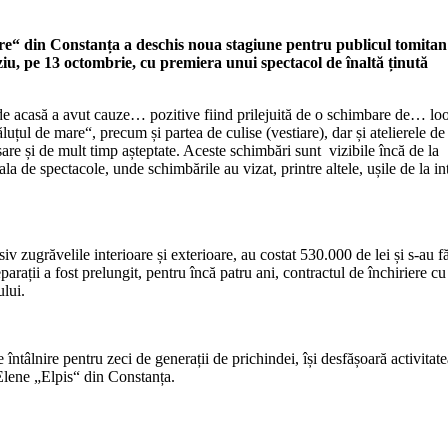
are“ din Constanța a deschis noua stagiune pentru publicul tomitan
rziu, pe 13 octombrie, cu premiera unui spectacol de înaltă ținută
ui de acasă a avut cauze… pozitive fiind prilejuită de o schimbare de… lo
uțul de mare“, precum și partea de culise (vestiare), dar și atelierele de
sare și de mult timp așteptate. Aceste schimbări sunt vizibile încă de la
ala de spectacole, unde schimbările au vizat, printre altele, ușile de la in
usiv zugrăvelile interioare și exterioare, au costat 530.000 de lei și s-au f
arații a fost prelungit, pentru încă patru ani, contractul de închiriere cu
ului.
ntâlnire pentru zeci de generații de prichindei, își desfășoară activitate
Elene „Elpis“ din Constanța.