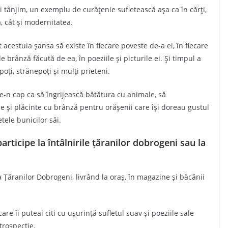
 tânjim, un exemplu de curățenie sufletească așa ca în cărți,
a, cât și modernitatea.
acestuia șansa să existe în fiecare poveste de-a ei, în fiecare
 brânză făcută de ea, în poeziile și picturile ei. Și timpul a
poți, strănepoți și mulți prieteni.
-n cap ca să îngrijească bătătura cu animale, să
e și plăcinte cu brânză pentru orășenii care își doreau gustul
tele bunicilor săi.
articipe la întâlnirile țăranilor dobrogeni sau la
a Țăranilor Dobrogeni, livrând la oraș, în magazine și băcănii
are îi puteai citi cu ușurință sufletul suav și poeziile sale
trospecție.