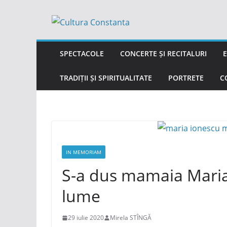
Sari
la
conținut
SPECTACOLE
CONCERTE ȘI RECITALURI
E
TRADIȚII ȘI SPIRITUALITATE
PORTRETE
C
IN MEMORIAM
S-a dus mamaia Maria ș
lume
29 iulie 2020
Mirela STÎNGĂ