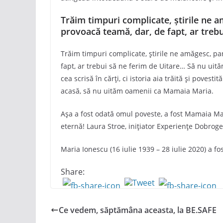
Trăim timpuri complicate, știrile ne 
provoacă teamă, dar, de fapt, ar treb
Trăim timpuri complicate, știrile ne amăgesc, pa
fapt, ar trebui să ne ferim de Uitare… Să nu uit
cea scrisă în cărți, ci istoria aia trăită și povesti
acasă, să nu uităm oamenii ca Mamaia Maria.
Așa a fost odată omul poveste, a fost Mamaia Ma
eternă! Laura Stroe, inițiator Experiențe Dobroge
Maria Ionescu (16 iulie 1939 – 28 iulie 2020) a fo
Share:
Ce vedem, săptămâna aceasta, la BE.SAFE