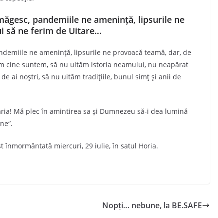
amăgesc, pandemiile ne amenință, lipsurile ne
ui să ne ferim de Uitare…
ndemiile ne amenință, lipsurile ne provoacă teamă, dar, de
ăm cine suntem, să nu uităm istoria neamului, nu neapărat
tă de ai noștri, să nu uităm tradițiile, bunul simț și anii de
ria! Mă plec în amintirea sa și Dumnezeu să-i dea lumină
ne“.
st înmormântată miercuri, 29 iulie, în satul Horia.
Nopți… nebune, la BE.SAFE