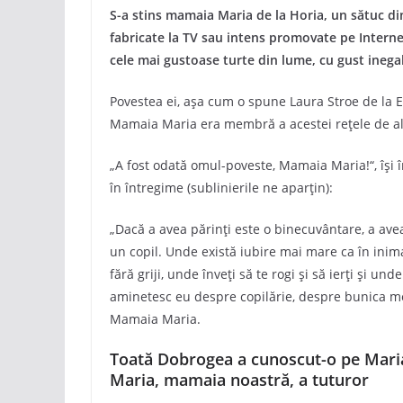
S-a stins mamaia Maria de la Horia, un sătuc di
fabricate la TV sau intens promovate pe Interne
cele mai gustoase turte din lume, cu gust inegal
Povestea ei, așa cum o spune Laura Stroe de la 
Mamaia Maria era membră a acestei rețele de ali
„A fost odată omul-poveste, Mamaia Maria!“, își
în întregime (sublinierile ne aparțin):
„Dacă a avea părinți este o binecuvântare, a ave
un copil. Unde există iubire mai mare ca în inim
fără griji, unde înveți să te rogi și să ierți și u
aminetesc eu despre copilărie, despre bunica mea
Mamaia Maria.
Toată Dobrogea a cunoscut-o pe Maria
Maria, mamaia noastră, a tuturor