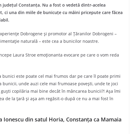
n județul Constanța. Nu a fost o vedetă dintr-acelea
t, ci una din miile de bunicuțe cu mâini pricepute care făcea
abil.
Experiențe Dobrogene și promotor al Țăranilor Dobrogeni –
mentație naturală – este cea a bunicilor noastre.
 începe Laura Stroe emoționanta evocare pe care o vom reda
a bunici este poate cel mai frumos dar pe care îl poate primi
a bunicii, unde auzi cele mai frumoase povești, unde te joci
nde guști copilăria mai bine decât în mâncarea bunicii?! Așa îmi
 de la țară și așa am regăsit-o după ce nu a mai fost în
 Ionescu din satul Horia, Constanța ca Mamaia