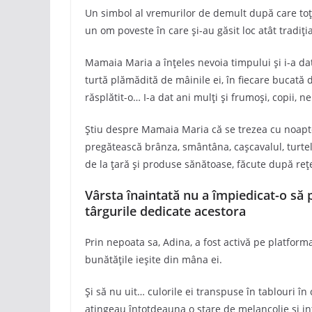
Un simbol al vremurilor de demult după care toți
un om poveste în care și-au găsit loc atât tradiți
Mamaia Maria a înțeles nevoia timpului și i-a dat 
turtă plămădită de mâinile ei, în fiecare bucată de
răsplătit-o… I-a dat ani mulți și frumoși, copii, ne
Știu despre Mamaia Maria că se trezea cu noapte
pregătească brânza, smântâna, cașcavalul, turtel
de la țară și produse sănătoase, făcute după rețe
Vârsta înaintată nu a împiedicat-o să p
târgurile dedicate acestora
Prin nepoata sa, Adina, a fost activă pe platform
bunătățile ieșite din mâna ei.
Și să nu uit… culorile ei transpuse în tablouri în c
atingeau întotdeauna o stare de melancolie și in