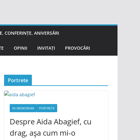
, CONFERINȚE, ANIVERSĂRI
TE
OPINII
INVITAȚI
PROVOCĂRI
Portrete
IN MEMORIAM
PORTRETE
Despre Aida Abagief, cu
drag, așa cum mi-o