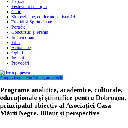
Expoziții
Festivaluri și târguri
Carte
Simpozioane, conferințe, aniversări
Tradiții și Spiritualitate
Portrete
Concursuri și Premii
In memoriam
Film
Actualitate
Opinii
Invitați
Provocări
Simpozioane, conferințe, aniversări
Programe analitice, academice, culturale,
educaționale și științifice pentru Dobrogea,
principalul obiectiv al Asociației Casa
Mării Negre. Bilanț și perspective