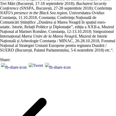
Trei Mări (București, 17-18 septembrie 2018);
Bucharest Security
Conference
(SNSPA, București, 27-28 septembrie 2018); Conferința
NATO’s presence in the Black Sea region
, Universitatea
Ovidius
Constanța, 11.10.2018, Constanța; Conferința Națională de
Comunicări Științifice „Dunărea și Marea Neagră în spațiul euro-
asiatic. Istorie, Relații Politice și Diplomație”, ediția a XXII-a, Muzeul
Național al Marinei Române, Constanța, 12-13.10.2018; Simpozionul
Internațional
Marea Unire de la Marea Neagră
, Muzeul de Istorie
Națională și Arheologie Constanța / MINAC, 26-28.10.2018, Forumul
Național al Strategiei Uniunii Europene pentru regiunea Dunării /
SUERD (București, Palatul Parlamentului, 5-6 noiembrie 2018) etc.“.
Share: