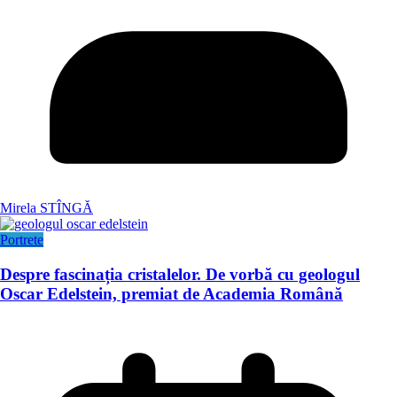
Mirela STÎNGĂ
Portrete
Despre fascinația cristalelor. De vorbă cu geologul
Oscar Edelstein, premiat de Academia Română