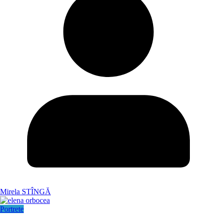
Mirela STÎNGĂ
Portrete