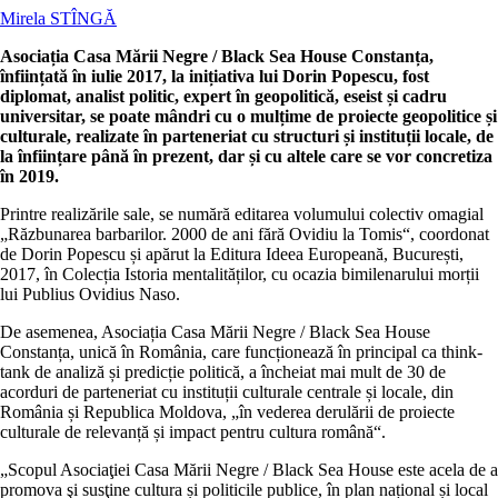
Mirela STÎNGĂ
Asociația Casa Mării Negre / Black Sea House Constanța,
înființată în iulie 2017, la inițiativa lui Dorin Popescu, fost
diplomat, analist politic, expert în geopolitică, eseist și cadru
universitar, se poate mândri cu o mulțime de proiecte geopolitice și
culturale, realizate în parteneriat cu structuri și instituții locale, de
la înființare până în prezent, dar și cu altele care se vor concretiza
în 2019.
Printre realizările sale, se numără editarea volumului colectiv omagial
„Răzbunarea barbarilor. 2000 de ani fără Ovidiu la Tomis“, coordonat
de Dorin Popescu și apărut la Editura Ideea Europeană, București,
2017, în Colecția Istoria mentalităților, cu ocazia bimilenarului morții
lui Publius Ovidius Naso.
De asemenea, Asociația Casa Mării Negre / Black Sea House
Constanța, unică în România, care funcționează în principal ca think-
tank de analiză și predicție politică, a încheiat mai mult de 30 de
acorduri de parteneriat cu instituții culturale centrale și locale, din
România și Republica Moldova, „în vederea derulării de proiecte
culturale de relevanță și impact pentru cultura română“.
„Scopul Asociaţiei Casa Mării Negre / Black Sea House este acela de a
promova şi susţine cultura și politicile publice, în plan național și local