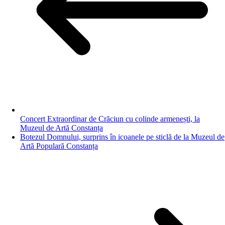
Concert Extraordinar de Crăciun cu colinde armenești, la
Muzeul de Artă Constanța
Botezul Domnului, surprins în icoanele pe sticlă de la Muzeul de
Artă Populară Constanța