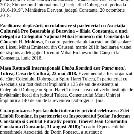
2018; Simpozionul Internațional „Clerici din Dobrogea în perioada
1916-1919”, Mănăstirea Dervent, județul Constanța, 20 octombrie
2018.
Facilitarea deplasării, în colaborare și parteneriat cu Asociația
Culturală Pro Basarabia și Bucovina – filiala Constanța, a unei
delegații a Colegiului Național Mihai Eminescu din Constanța la
Căușeni, R. Moldova
, în cadrul parteneriatului acestei unități școlare
cu Liceul Mihai Eminescu din Căușeni, martie 2018; facilitarea vizitei
de răspuns a delegației Liceului Mihai Eminescu din Căușeni la
Constanța, iunie 2018.
Masa Rotundă Internațională
Limba Română este Patria mea!,
Tulcea, Casa de Cultură, 22 mai 2018.
Evenimentul a fost organizat
de către Colegiului Dobrogean Spiru Haret Tulcea, în parteneriat cu
Asociația și a fost dedicat împlinirii a 135 de ani de existență ai
Colegiului Dobrogean Spiru Haret Tulcea – cea mai veche instituție de
învățământ liceal din județul Tulcea, Centenarului Marii Uniri și
împlinirii a 140 de ani de la revenirea Dobrogei la Țară.
Co-organizarea Spectacolului interactiv privind celebrarea Zilei
Limbii Române, în parteneriat cu Inspectoratul Școlar Județean
Constanța și Centrul Educativ pentru Tineret Jean Constantin
Constanța (Constanța, 31 august 2018);
în cadrul Spectacolului,
președintele Asociației, dr. Dorin Popescu, a susținut o