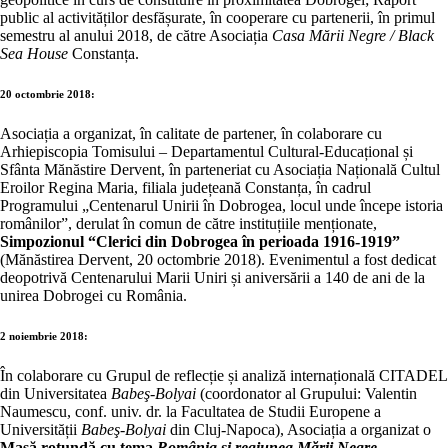
public al activităților desfășurate, în cooperare cu partenerii, în primul
semestru al anului 2018, de către Asociația
Casa Mării Negre / Black
Sea House
Constanța.
20 octombrie 2018:
Asociația a organizat, în calitate de partener, în colaborare cu
Arhiepiscopia Tomisului – Departamentul Cultural-Educațional și
Sfânta Mănăstire Dervent, în parteneriat cu Asociația Națională Cultul
Eroilor Regina Maria, filiala județeană Constanța, în cadrul
Programului „Centenarul Unirii în Dobrogea, locul unde începe istoria
românilor”, derulat în comun de către instituțiile menționate,
Simpozionul “Clerici din Dobrogea în perioada 1916-1919”
(Mănăstirea Dervent, 20 octombrie 2018). Evenimentul a fost dedicat
deopotrivă Centenarului Marii Uniri și aniversării a 140 de ani de la
unirea Dobrogei cu România.
2 noiembrie 2018:
În colaborare cu Grupul de reflecție și analiză internațională CITADEL
din Universitatea
Babeş-Bolyai
(coordonator al Grupului: Valentin
Naumescu, conf. univ. dr. la Facultatea de Studii Europene a
Universității
Babeş-Bolyai
din Cluj-Napoca), Asociația a organizat o
Masă rotundă cu tema
România și regiunea Mării Negre.