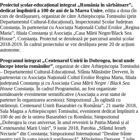
Proiectul școlar-educațional integrat „România în sărbătoare”,
dedicat împlinirii a 100 de ani de la Marea Unire
, ediția a doua (în
curs de desfășurare), organizat de către Arhiepiscopia Tomisului (prin
Departamentul Cultural-Educațional), Inspectoratul Școlar Județean
Constanța, în parteneriat cu Asociația Națională Cultul Eroilor „Regina
Maria”, filiala Constanța și Asociația „Casa Mării Negre/Black Sea
House”, Constanța. Proiectul se derulează pe parcursul anului școlar
2018-2019. În cadrul proiectului se vor desfășura peste 20 de acțiuni
autonome.
Programul integrat „Centenarul Unirii în Dobrogea, locul unde
începe istoria românilor”
, organizat de către Arhiepiscopia Tomisului
– Departamentul Cultural-Educațional, Sfânta Mănăstire Dervent, în
parteneriat cu Asociația Națională Cultul Eroilor Regina Maria, filiala
județeană Constanța și cu Asociația
Casa Mării Negre / Black Sea
House
Constanța. În cadrul Programului, au fost organizate
următoarele evenimente semnificative (Asociația a avut statut de
partener în organizarea acestora): Simpozionul „În oglindă cu
strămoșii. Centenarul Unirii Basarabiei cu România”, 21 martie 2018,
Sala Magna a Arhiepiscopiei Tomisului, eveniment dedicat împlinirii a
100 de ani de la unirea Basarabiei cu România; Simpozionul
„Dobrogea la ceas aniversar, în anul revenirii la Patria-Mamă și al
Centenarului Marii Uniri”, 9 iunie 2018, Parohia „Sfântul Ierarh
Nectarie” din Constanța; Simpozionul Internațional “Destine frânte
pentru țară în vatra istorică românească”, Mănăstirea Dervent, 7 iulie