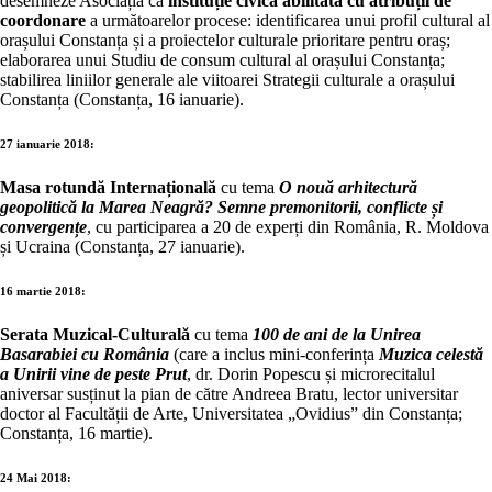
desemneze Asociația ca
instituție civică abilitată cu atribuții de
coordonare
a următoarelor procese: identificarea unui profil cultural al
orașului Constanța și a proiectelor culturale prioritare pentru oraș;
elaborarea unui Studiu de consum cultural al orașului Constanța;
stabilirea liniilor generale ale viitoarei Strategii culturale a orașului
Constanța (Constanța, 16 ianuarie).
27 ianuarie 2018:
Masa rotundă Internațională
cu tema
O nouă arhitectură
geopolitică la Marea Neagră? Semne premonitorii, conflicte și
convergențe
, cu participarea a 20 de experți din România, R. Moldova
și Ucraina (Constanța, 27 ianuarie).
16 martie 2018:
Serata Muzical-Culturală
cu tema
100 de ani de la Unirea
Basarabiei cu România
(care a inclus mini-conferința
Muzica celestă
a Unirii vine de peste Prut
, dr. Dorin Popescu și microrecitalul
aniversar susținut la pian de către Andreea Bratu, lector universitar
doctor al Facultății de Arte, Universitatea „Ovidius” din Constanța;
Constanța, 16 martie).
24 Mai 2018: