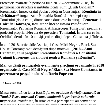
Proiectele realizate în perioada iulie 2017 – decembrie 2018,
în
parteneriat cu structuri și instituții locale, sunt:
„Ludi Ovidiani
“
(organizator Inspectoratul Școlar Județean Constanța), „
România în
sărbătoare“
(organizator Patriarhia Română – Arhiepiscopia
Tomisului (două ediții, dintre care a doua este în curs), „
Centenarul
Unirii în Dobrogea, locul unde începe istoria românilor
“
(organizator Patriarhia Română, Arhiepiscopia Tomisului), precum și
proiectul propriu „
Nevoia de poveste a Tomisului. Întoarcerea lui
Ovidiu
“, derulat în 10 unități școlare din județele Constanța și Tulcea.
În anul 2018, activitățile Asociației Casa Mării Negre / Black Sea
House Constanța s-au desfășurat după motto-ul: „
2018 – Anul
Centenar, anul pregătirii Președinției României a Consiliului
Uniunii Europene, un an
altfel
pentru România și Români“.
Mai jos găsiţi principalele evenimente și acțiuni organizate în 2018
organizate de Casa Mării Negre / Black Sea House Constanța, în
prezentarea preşedintelui său, Dorin Popescu:
„
16 Ianuarie 2018:
Masa rotundă
cu tema
Există forme evoluate de viață culturală la
Tomis? Este conectată Cetatea tomitană la proiectele culturale
majore din România?
, în urma căreia participanții au convenit să