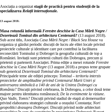
Asociația a organizat
stagii de practică pentru studenții de la
specializarea
Relații internaționale.
13
august 2018:
Masa rotundă informală
Ferestre deschise la Casa Mării Negre /
Dezertează Tomisul din arhitectura Centenară?
(13 august 2018).
Sub acest titlu, Asociația
Casa Mării Negre / Black Sea House
va
organiza și găzdui periodic discuții de lucru ale elitei locale privind
proiectele culturale și identitare care pot contribui la facilitarea
reconectării Tomisului și Dobrogei la geografia culturală de top a
României. Invitații sunt prietenii culturii din Dobrogea, precum și
prietenii și partenerii Asociației. Prima ediție a mesei rotunde
Ferestre
deschise la Casa Mării Negre
(13 august 2018) a propus teme grupate
sub genericul
Dezertează Tomisul din arhitectura Centenară?
Principalele teme ale ediției princeps:
Tomisul – teritoriu interzis
proiectelor de amplitudine privind Centenarul Marii Uniri și
aniversarea simbolică a 140 de ani de la Unirea Dobrogei cu
România?
Discuții privind celebrarea, în Dobrogea, a celor două teme
majore pentru identitatea românească;
De la evenimente la viziune.
Quo Vadis, Tomis?
Discuții privind stadiul de etapă al demersurilor
privind elaborarea strategiei culturale a orașului Constanța;
Nori
geopolitici deasupra Dobrogei.
Discuții privind noile arhitecturi
geopolitice în curs de constituire în proximitatea Dobrogei; Raport