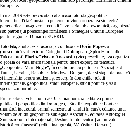
noile provocări geopolitice din areal, sub patronajul Consiliului Uniunii
Europene.
În mai 2019 este prevăzută o altă masă rotundă geopolitică
internațională la Constanța pe teme privind cooperarea strategică a
partenerilor non-guvernamentali în zona danubiano-pontică, organizată
sub patronajul președinției românești a Strategiei Uniunii Europene
pentru regiunea Dunării / SUERD.
Totodată, anul acesta, asociația condusă de
Dorin Popescu
(președinte) și directorul Colegiului Dobrogean „Spiru Haret“ din
Tulcea, prof.
Florin-Cristian Anastasiu
(vicepreședinte), va organiza
o școală de vară internațională pentru tineri experți cu tematica
„Geopolitica Mării Negre“, în colaborare cu partenerii Asociației din
Turcia, Ucraina, Republica Moldova, Bulgaria, dar și stagii de practică
și internship pentru studenți și experți în domeniile: relații
internaționale, geopolitică, studii europene, studii politice și/sau
specializări înrudite.
Printre obiectivele anului 2019 se mai numără: editarea primei
publicații geopolitice din Dobrogea, „Studii Geopolitice Pontice“
(numărul inaugural, primul semestru al anului în curs), editarea unui
volum de studii geopolitice sub egida Asociației, editarea Antologiei
Simpozionului Internațional „Destine frânte pentru Țară în vatra
istorică românească“ (ediția inaugurală, Mănăstirea Dervent).