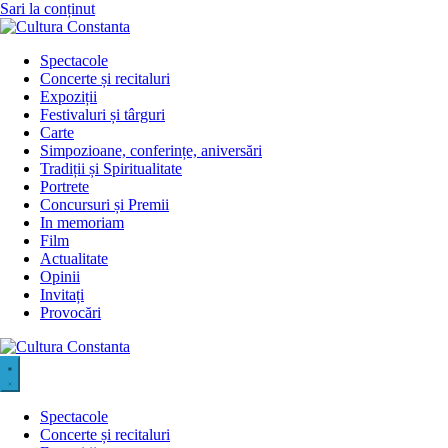
Sari la conținut
Spectacole
Concerte și recitaluri
Expoziții
Festivaluri și târguri
Carte
Simpozioane, conferințe, aniversări
Tradiții și Spiritualitate
Portrete
Concursuri și Premii
In memoriam
Film
Actualitate
Opinii
Invitați
Provocări
Spectacole
Concerte și recitaluri