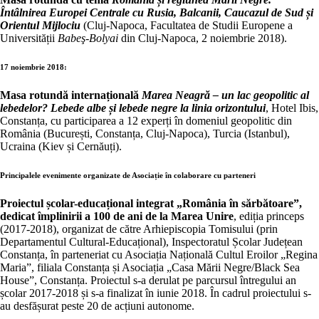
Întâlnirea Europei Centrale cu Rusia, Balcanii, Caucazul de Sud și
Orientul Mijlociu
(Cluj-Napoca, Facultatea de Studii Europene a
Universității
Babeş-Bolyai
din Cluj-Napoca, 2 noiembrie 2018).
17 noiembrie 2018:
Masa rotundă internațională
Marea Neagră – un lac geopolitic al
lebedelor? Lebede albe și lebede negre la linia orizontului
, Hotel Ibis,
Constanța, cu participarea a 12 experți în domeniul geopolitic din
România (București, Constanța, Cluj-Napoca), Turcia (Istanbul),
Ucraina (Kiev și Cernăuți).
Principalele evenimente organizate de Asociație în colaborare cu parteneri
Proiectul școlar-educațional integrat „România în sărbătoare”,
dedicat împlinirii a 100 de ani de la Marea Unire
, ediția princeps
(2017-2018), organizat de către Arhiepiscopia Tomisului (prin
Departamentul Cultural-Educațional), Inspectoratul Școlar Județean
Constanța, în parteneriat cu Asociația Națională Cultul Eroilor „Regina
Maria”, filiala Constanța și Asociația „Casa Mării Negre/Black Sea
House”, Constanța. Proiectul s-a derulat pe parcursul întregului an
școlar 2017-2018 și s-a finalizat în iunie 2018. În cadrul proiectului s-
au desfășurat peste 20 de acțiuni autonome.