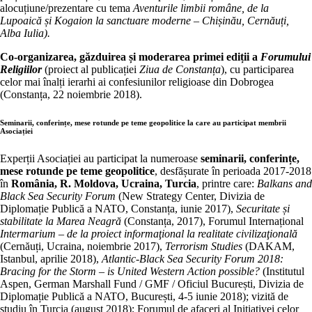
alocuțiune/prezentare cu tema
Aventurile limbii române, de la
Lupoaică și Kogaion la sanctuare moderne – Chișinău, Cernăuți,
Alba Iulia).
Co-organizarea, găzduirea și moderarea primei ediții a
Forumului
Religiilor
(proiect al publicației
Ziua de Constanța
), cu participarea
celor mai înalți ierarhi ai confesiunilor religioase din Dobrogea
(Constanța, 22 noiembrie 2018).
Seminarii, conferințe, mese rotunde pe teme geopolitice la care au participat membrii
Asociației
Experții Asociației au participat la numeroase
seminarii, conferințe,
mese rotunde pe teme geopolitice
, desfășurate în perioada 2017-2018
în
România, R. Moldova, Ucraina, Turcia
, printre care:
Balkans and
Black Sea Security Forum
(New Strategy Center, Divizia de
Diplomație Publică a NATO, Constanța, iunie 2017),
Securitate și
stabilitate la Marea Neagră
(Constanța, 2017), Forumul Internațional
Intermarium – de la proiect informaţional la realitate civilizaţională
(Cernăuți, Ucraina, noiembrie 2017),
Terrorism Studies
(DAKAM,
Istanbul, aprilie 2018),
Atlantic-Black Sea Security Forum 2018:
Bracing for the Storm – is United Western Action possible?
(Institutul
Aspen, German Marshall Fund / GMF / Oficiul București, Divizia de
Diplomație Publică a NATO, București, 4-5 iunie 2018); vizită de
studiu în Turcia (august 2018); Forumul de afaceri al Inițiativei celor