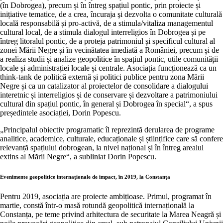
(în Dobrogea), precum și în întreg spațiul pontic, prin proiecte și
inițiative tematice, de a crea, încuraja şi dezvolta o comunitate culturală
locală responsabilă și pro-activă, de a stimula/vitaliza managementul
cultural local, de a stimula dialogul interreligios în Dobrogea și pe
întreg litoralul pontic, de a proteja patrimoniul și specificul cultural al
zonei Mării Negre și în vecinătatea imediată a României, precum și de
a realiza studii și analize geopolitice în spațiul pontic, utile comunității
locale și administrației locale și centrale. Asociația funcționează ca un
think-tank de politică externă și politici publice pentru zona Mării
Negre și ca un catalizator al proiectelor de consolidare a dialogului
interetnic și interreligios și de conservare și dezvoltare a patrimoniului
cultural din spațiul pontic, în general și Dobrogea în special“, a spus
președintele asociației, Dorin Popescu.
„Principalul obiectiv programatic îl reprezintă derularea de programe
analitice, academice, culturale, educaționale și științifice care să confere
relevanță spațiului dobrogean, la nivel național și în întreg arealul
extins al Mării Negre“, a subliniat Dorin Popescu.
Evenimente geopolitice internaționale de impact, în 2019, la Constanța
Pentru 2019, asociația are proiecte ambițioase. Primul, programat în
martie, constă într-o masă rotundă geopolitică internațională la
Constanța, pe teme privind arhitectura de securitate la Marea Neagră și