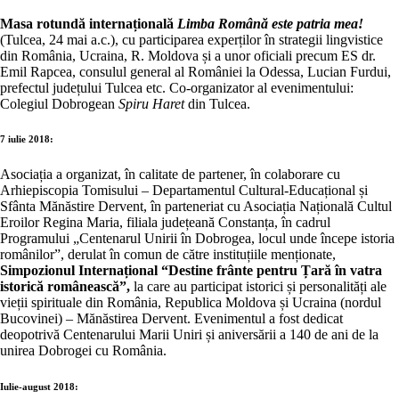
Masa rotundă internațională
Limba Română este patria mea!
(Tulcea, 24 mai a.c.), cu participarea experților în strategii lingvistice
din România, Ucraina, R. Moldova și a unor oficiali precum ES dr.
Emil Rapcea, consulul general al României la Odessa, Lucian Furdui,
prefectul județului Tulcea etc. Co-organizator al evenimentului:
Colegiul Dobrogean
Spiru Haret
din Tulcea.
7 iulie 2018:
Asociația a organizat, în calitate de partener, în colaborare cu
Arhiepiscopia Tomisului – Departamentul Cultural-Educațional și
Sfânta Mănăstire Dervent, în parteneriat cu Asociația Națională Cultul
Eroilor Regina Maria, filiala județeană Constanța, în cadrul
Programului „Centenarul Unirii în Dobrogea, locul unde începe istoria
românilor”, derulat în comun de către instituțiile menționate,
Simpozionul Internațional “Destine frânte pentru Țară în vatra
istorică românească”,
la care au participat istorici și personalități ale
vieții spirituale din România, Republica Moldova și Ucraina (nordul
Bucovinei) – Mănăstirea Dervent. Evenimentul a fost dedicat
deopotrivă Centenarului Marii Uniri și aniversării a 140 de ani de la
unirea Dobrogei cu România.
Iulie-august 2018: