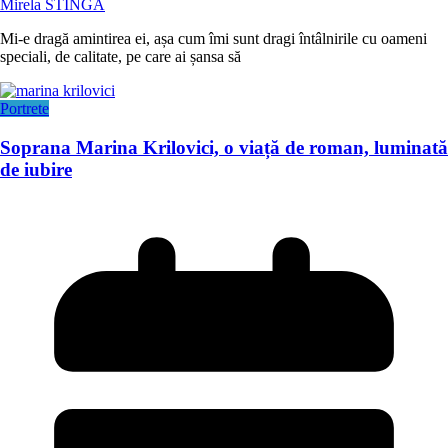
Mirela STÎNGĂ
Mi-e dragă amintirea ei, așa cum îmi sunt dragi întâlnirile cu oameni
speciali, de calitate, pe care ai șansa să
Portrete
Soprana Marina Krilovici, o viață de roman, luminată
de iubire