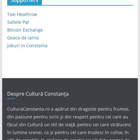
Supporters
Taxi Heathrow
Saltele Pat
Bitcoin Exchange
Geaca de iarna
Joburi in Constanta
Despre Cultură Constanța
CulturaConstanta.ro a apărut din dragoste pentru frumos,
din pasiune pentru scris și din respect pentru cei care au
făcut din Cultură un stil de viață, pentru cei care strălucesc
în lumina scenei, ca și pentru cei care trudesc în culise, în