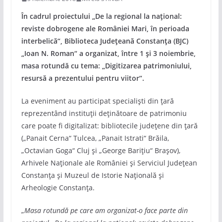
În cadrul proiectului „De la regional la național:
reviste dobrogene ale României Mari, în perioada
interbelică“, Biblioteca Județeană Constanța (BJC)
„Ioan N. Roman“ a organizat, între 1 și 3 noiembrie,
masa rotundă cu tema: „Digitizarea patrimoniului,
resursă a prezentului pentru viitor“.
La eveniment au participat specialiști din țară
reprezentând instituții deținătoare de patrimoniu
care poate fi digitalizat: bibliotecile județene din țară
(„Panait Cerna“ Tulcea, „Panait Istrati“ Brăila,
„Octavian Goga“ Cluj și „George Barițiu“ Brașov),
Arhivele Naționale ale României și Serviciul Județean
Constanța și Muzeul de Istorie Națională și
Arheologie Constanța.
„
Masa rotundă pe care am organizat-o face parte din