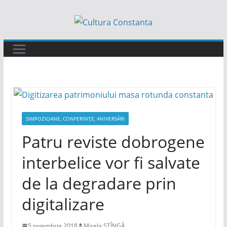
Sari
la
conținut
SIMPOZIOANE, CONFERINȚE, ANIVERSĂRI
Patru reviste dobrogene
interbelice vor fi salvate
de la degradare prin
digitalizare
5 noiembrie 2018
Mirela STÎNGĂ