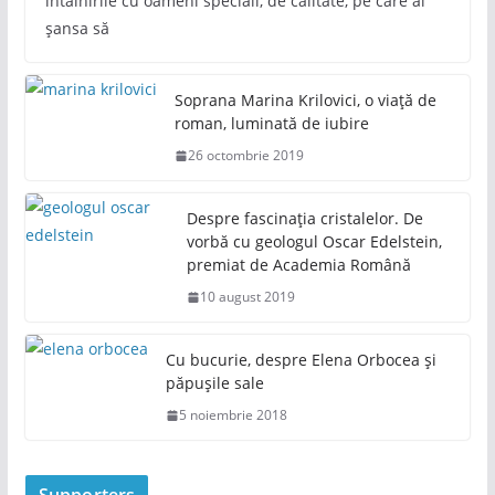
întâlnirile cu oameni speciali, de calitate, pe care ai
șansa să
Soprana Marina Krilovici, o viață de
roman, luminată de iubire
26 octombrie 2019
Despre fascinația cristalelor. De
vorbă cu geologul Oscar Edelstein,
premiat de Academia Română
10 august 2019
Cu bucurie, despre Elena Orbocea și
păpușile sale
5 noiembrie 2018