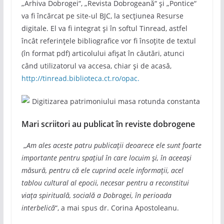
„Arhiva Dobrogei“, „Revista Dobrogeană“ și „Pontice“
va fi încărcat pe site-ul BJC, la secțiunea Resurse
digitale. El va fi integrat și în softul Tinread, astfel
încât referințele bibliografice vor fi însoțite de textul
(în format pdf) articolului afișat în căutări, atunci
când utilizatorul va accesa, chiar și de acasă,
http://tinread.biblioteca.ct.ro/opac.
Mari scriitori au publicat în reviste dobrogene
„
Am ales aceste patru publicații deoarece ele sunt foarte
importante pentru spațiul în care locuim și, în aceeași
măsură, pentru că ele cuprind acele informații, acel
tablou cultural al epocii, necesar pentru a reconstitui
viața spirituală, socială a Dobrogei, în perioada
interbelică
“, a mai spus dr. Corina Apostoleanu.