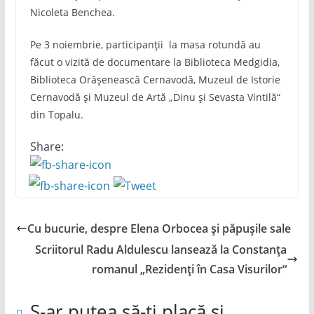
Nicoleta Benchea.
Pe 3 noiembrie, participanții la masa rotundă au
făcut o vizită de documentare la Biblioteca Medgidia,
Biblioteca Orășenească Cernavodă, Muzeul de Istorie
Cernavodă și Muzeul de Artă „Dinu și Sevasta Vintilă“
din Topalu.
Share:
Cu bucurie, despre Elena Orbocea și păpușile sale
Scriitorul Radu Aldulescu lansează la Constanța
romanul „Rezidenți în Casa Visurilor“
S-ar putea să-ți placă și