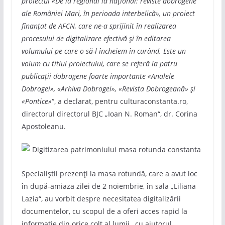
proiectul «De la regional la național: reviste dobrogene
ale României Mari, în perioada interbelică», un proiect
finanțat de AFCN, care ne-a sprijinit în realizarea
procesului de digitalizare efectivă și în editarea
volumului pe care o să-l încheiem în curând. Este un
volum cu titlul proiectului, care se referă la patru
publicații dobrogene foarte importante «Analele
Dobrogei», «Arhiva Dobrogei», «Revista Dobrogeană» și
«Pontice»
“, a declarat, pentru culturaconstanta.ro,
directorul directorul BJC „Ioan N. Roman“, dr. Corina
Apostoleanu.
Specialiștii prezenți la masa rotundă, care a avut loc
în după-amiaza zilei de 2 noiembrie, în sala „Liliana
Lazia“, au vorbit despre necesitatea digitalizării
documentelor, cu scopul de a oferi acces rapid la
informație din orice colț al lumii, cu ajutorul