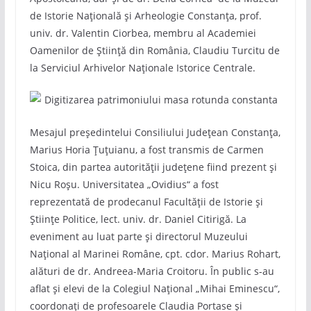
de Istorie Națională și Arheologie Constanța, prof.
univ. dr. Valentin Ciorbea, membru al Academiei
Oamenilor de Știință din România, Claudiu Turcitu de
la Serviciul Arhivelor Naționale Istorice Centrale.
Mesajul președintelui Consiliului Județean Constanța,
Marius Horia Țuțuianu, a fost transmis de Carmen
Stoica, din partea autorității județene fiind prezent și
Nicu Roșu. Universitatea „Ovidius“ a fost
reprezentată de prodecanul Facultății de Istorie și
Științe Politice, lect. univ. dr. Daniel Citirigă. La
eveniment au luat parte și directorul Muzeului
Național al Marinei Române, cpt. cdor. Marius Rohart,
alături de dr. Andreea-Maria Croitoru. În public s-au
aflat și elevi de la Colegiul Național „Mihai Eminescu“,
coordonați de profesoarele Claudia Portase și