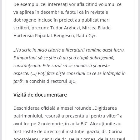
De exemplu, cei interesați vor afla citind volumul ce
va apărea în decembrie, faptul că în revistele
dobrogene incluse în proiect au publicat mari
scriitori, precum: Tudor Arghezi, Mircea Eliade,
Hortensia Papadat-Bengescu, Radu Gyr.
„
Nu scrie în nicio istorie a literaturii române acest lucru.
E important să se știe că au și o etapă dobrogeană,
constănțeană. Este cazul să se cunoască și aceste
aspecte. (…) Poți face niște conexiuni cu ce se întâmpla în
țară
“, a conchis directorul BJC.
Vizită de documentare
Deschiderea oficială a mesei rotunde „Digitizarea
patrimoniului, resursă a prezentului pentru viitor“ a
avut loc pe 2 noiembrie, în aula BJC. Alocuțiunile au
fost rostite de directorul instituției gazdă, dr. Corina
Apostoleanu, dar și de dr. Delia Cornea de la Muzeul