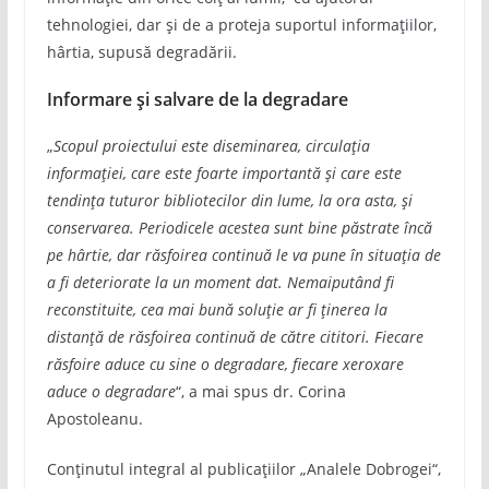
tehnologiei, dar și de a proteja suportul informațiilor,
hârtia, supusă degradării.
Informare și salvare de la degradare
„
Scopul proiectului este diseminarea, circulația
informației, care este foarte importantă și care este
tendința tuturor bibliotecilor din lume, la ora asta, și
conservarea. Periodicele acestea sunt bine păstrate încă
pe hârtie, dar răsfoirea continuă le va pune în situația de
a fi deteriorate la un moment dat. Nemaiputând fi
reconstituite, cea mai bună soluție ar fi ținerea la
distanță de răsfoirea continuă de către cititori. Fiecare
răsfoire aduce cu sine o degradare, fiecare xeroxare
aduce o degradare
“, a mai spus dr. Corina
Apostoleanu.
Conținutul integral al publicațiilor „Analele Dobrogei“,