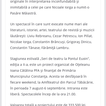
originale în interpretarea inconfundabilă și
inimitabilă a celei pe care Nicoale Iorga a numit-o
Pasăre Măiastră.
Un spectacol în care sunt evocate nume mari ale
literaturii, istoriei, artei, teatrului de revistă și muzicii
lăutărești: Liviu Rebreanu, Cezar Petrescu, Ion Pillat,
Nicolae Iorga, Constantin Brâncuși, Grigoraș Dinicu,
Constantin Tănase, Fărâmiță Lambru.
Stagiunea estivală „Seri de teatru la Pontul Euxin“,
ediția a II-a, este un proiect organizat de Oțeleanu
Ioana Cătălina PFA și finanțat de Primăria
Municipiului Constanța. Acesta se desfășoară în
fiecare weekend, la Amfiteatrul din Parcul Tăbăcărie,
în perioada 7 august-6 septembrie. Intrarea este
liberă. Spectacolele încep de la ora 21.00.
Valoarea totală a proiectului este de 333.500 lei.