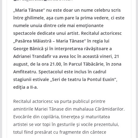
„Maria Tănase“ nu este doar un nume celebru scris
între ghilimele, așa cum pare la prima vedere, ci este
numele unuia dintre cele mai emoționante
spectacole dedicate unui artist. Recitalul actoricesc
„Pasărea Măiastră – Maria Tănase“ în regia lui
George Bănică și în interpretarea răvășitoare a
Adrianei Trandafir va avea loc în această vineri, 21
august, de la ora 21.00, în Parcul Tăbăcărie, în zona
Amfiteatru. Spectacolul este inclus în cadrul
stagiunii estivale „Seri de teatru la Pontul Euxin“,
ediția a II-a.
Recitalul actoricesc va purta publicul printre
amintirile Mariei Tănase din mahalaua Cărămidarilor.
Evocările din copilăria, tinerețea și maturitatea
artistei se vor topi în gesturile și vocile prezentului,
totul fiind presărat cu fragmente din cântece