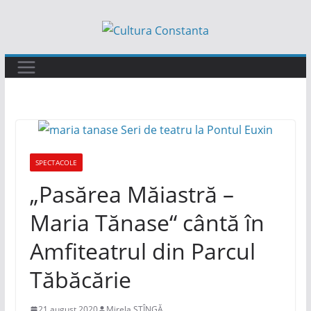
Sari
la
conținut
SPECTACOLE
„Pasărea Măiastră –
Maria Tănase“ cântă în
Amfiteatrul din Parcul
Tăbăcărie
21 august 2020
Mirela STÎNGĂ