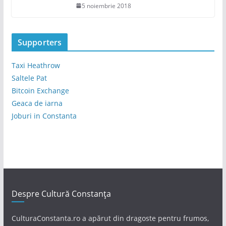
5 noiembrie 2018
Supporters
Taxi Heathrow
Saltele Pat
Bitcoin Exchange
Geaca de iarna
Joburi in Constanta
Despre Cultură Constanța
CulturaConstanta.ro a apărut din dragoste pentru frumos,