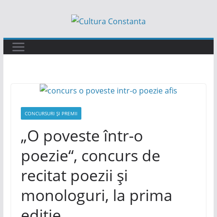
Sari
la
conținut
CONCURSURI ȘI PREMII
„O poveste într-o
poezie“, concurs de
recitat poezii și
monologuri, la prima
ediție