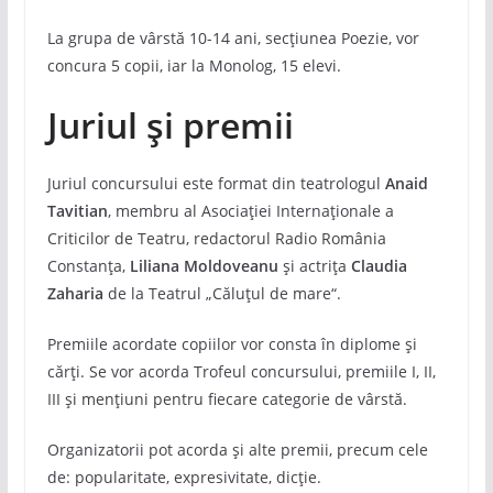
La grupa de vârstă 10-14 ani, secțiunea Poezie, vor
concura 5 copii, iar la Monolog, 15 elevi.
Juriul și premii
Juriul concursului este format din teatrologul
Anaid
Tavitian
, membru al Asociației Internaționale a
Criticilor de Teatru, redactorul Radio România
Constanța,
Liliana Moldoveanu
și actrița
Claudia
Zaharia
de la Teatrul „Căluțul de mare“.
Premiile acordate copiilor vor consta în diplome și
cărți. Se vor acorda Trofeul concursului, premiile I, II,
III și mențiuni pentru fiecare categorie de vârstă.
Organizatorii pot acorda și alte premii, precum cele
de: popularitate, expresivitate, dicție.