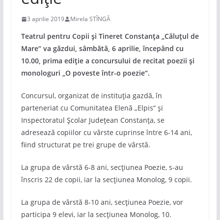
3 aprilie 2019
Mirela STÎNGĂ
Teatrul pentru Copii și Tineret Constanța „Căluțul de
Mare“ va găzdui, sâmbătă, 6 aprilie, începând cu
10.00, prima ediție a concursului de recitat poezii și
monologuri „O poveste într-o poezie“.
Concursul, organizat de instituția gazdă, în
parteneriat cu Comunitatea Elenă „Elpis“ și
Inspectoratul Școlar Județean Constanța, se
adresează copiilor cu vârste cuprinse între 6-14 ani,
fiind structurat pe trei grupe de vârstă.
La grupa de vârstă 6-8 ani, secțiunea Poezie, s-au
înscris 22 de copii, iar la secțiunea Monolog, 9 copii.
La grupa de vârstă 8-10 ani, secțiunea Poezie, vor
participa 9 elevi, iar la secțiunea Monolog, 10.