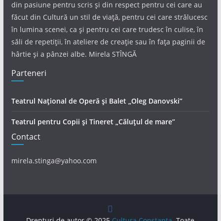
din pasiune pentru scris și din respect pentru cei care au
făcut din Cultură un stil de viață, pentru cei care strălucesc
în lumina scenei, ca și pentru cei care trudesc în culise, în
săli de repetiții, în ateliere de creație sau în fața paginii de
hârtie și a pânzei albe. Mirela STÎNGĂ
Parteneri
Teatrul Național de Operă și Balet „Oleg Danovski”
Teatrul pentru Copii și Tineret „Căluțul de mare”
Contact
mirela.stinga@yahoo.com
Drepturi de autor © 2025
Cultura Constanta
. Toate