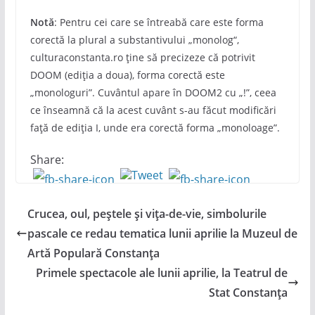
Notă
: Pentru cei care se întreabă care este forma
corectă la plural a substantivului „monolog“,
culturaconstanta.ro ține să precizeze că potrivit
DOOM (ediția a doua), forma corectă este
„monologuri”. Cuvântul apare în DOOM2 cu „!”, ceea
ce înseamnă că la acest cuvânt s-au făcut modificări
față de ediția I, unde era corectă forma „monoloage”.
Share:
Crucea, oul, peștele și vița-de-vie, simbolurile
pascale ce redau tematica lunii aprilie la Muzeul de
Artă Populară Constanța
Primele spectacole ale lunii aprilie, la Teatrul de
Stat Constanța