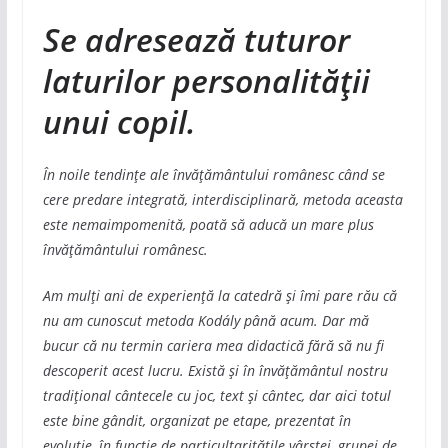
Se adresează tuturor
laturilor personalității
unui copil.
În noile tendințe ale învățământului românesc când se
cere predare integrată, interdisciplinară, metoda aceasta
este nemaimpomenită, poată să aducă un mare plus
învățământului românesc.
Am mulți ani de experiență la catedră și îmi pare rău că
nu am cunoscut metoda Kodály până acum. Dar mă
bucur că nu termin cariera mea didactică fără să nu fi
descoperit acest lucru. Există și în învățământul nostru
tradițional cântecele cu joc, text și cântec, dar aici totul
este bine gândit, organizat pe etape, prezentat în
evoluție, în funcție de particultaritățile vârstei, grupei de