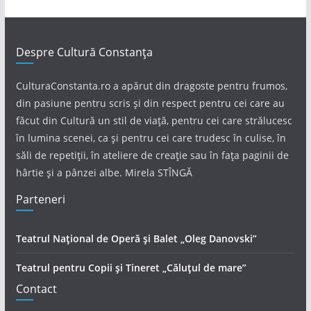
Despre Cultură Constanța
CulturaConstanta.ro a apărut din dragoste pentru frumos,
din pasiune pentru scris și din respect pentru cei care au
făcut din Cultură un stil de viață, pentru cei care strălucesc
în lumina scenei, ca și pentru cei care trudesc în culise, în
săli de repetiții, în ateliere de creație sau în fața paginii de
hârtie și a pânzei albe. Mirela STÎNGĂ
Parteneri
Teatrul Național de Operă și Balet „Oleg Danovski”
Teatrul pentru Copii și Tineret „Căluțul de mare”
Contact