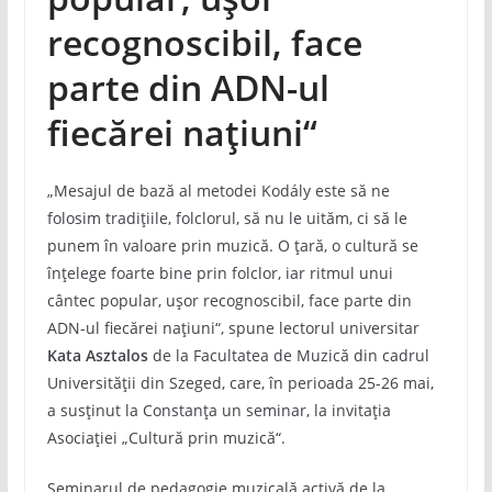
recognoscibil, face
parte din ADN-ul
fiecărei națiuni“
„Mesajul de bază al metodei Kodály este să ne
folosim tradițiile, folclorul, să nu le uităm, ci să le
punem în valoare prin muzică. O țară, o cultură se
înțelege foarte bine prin folclor, iar ritmul unui
cântec popular, ușor recognoscibil, face parte din
ADN-ul fiecărei națiuni“, spune lectorul universitar
Kata Asztalos
de la Facultatea de Muzică din cadrul
Universității din Szeged, care, în perioada 25-26 mai,
a susținut la Constanța un seminar, la invitația
Asociației „Cultură prin muzică“.
Seminarul de pedagogie muzicală activă de la