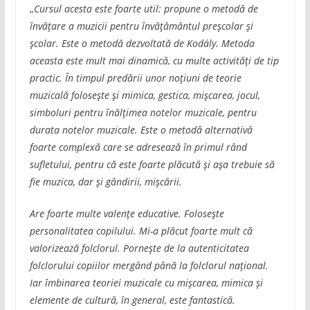
„
Cursul acesta este foarte util: propune o metodă de
învățare a muzicii pentru învățământul preșcolar și
școlar. Este o metodă dezvoltată de Kodály. Metoda
aceasta este mult mai dinamică, cu multe activități de tip
practic. În timpul predării unor noțiuni de teorie
muzicală folosește și mimica, gestica, mișcarea, jocul,
simboluri pentru înălțimea notelor muzicale, pentru
durata notelor muzicale. Este o metodă alternativă
foarte complexă care se adresează în primul rând
sufletului, pentru că este foarte plăcută și așa trebuie să
fie muzica, dar și gândirii, mișcării.
Are foarte multe valențe educative. Folosește
personalitatea copilului. Mi-a plăcut foarte mult că
valorizează folclorul. Pornește de la autenticitatea
folclorului copiilor mergând până la folclorul național.
Iar îmbinarea teoriei muzicale cu mișcarea, mimica și
elemente de cultură, în general, este fantastică.