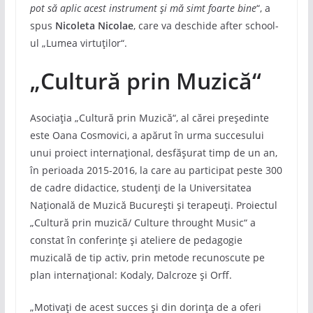
pot să aplic acest instrument și mă simt foarte bine
“, a
spus
Nicoleta Nicolae
, care va deschide after school-
ul „Lumea virtuților“.
„Cultură prin Muzică“
Asociația „Cultură prin Muzică“, al cărei președinte
este Oana Cosmovici, a apărut în urma succesului
unui proiect internațional, desfășurat timp de un an,
în perioada 2015-2016, la care au participat peste 300
de cadre didactice, studenți de la Universitatea
Națională de Muzică București și terapeuți. Proiectul
„Cultură prin muzică/ Culture throught Music“ a
constat în conferințe și ateliere de pedagogie
muzicală de tip activ, prin metode recunoscute pe
plan internațional: Kodaly, Dalcroze și Orff.
„Motivați de acest succes și din dorința de a oferi