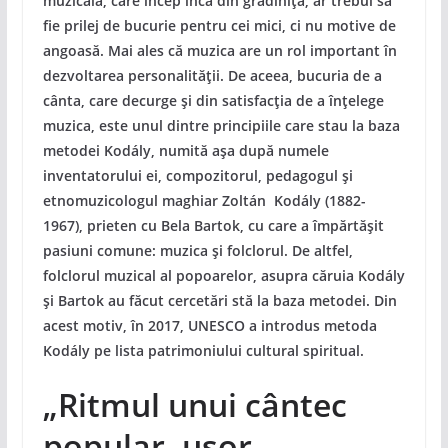
muzicală, care încep încă din grădiniță, ar trebui să
fie prilej de bucurie pentru cei mici, ci nu motive de
angoasă. Mai ales că muzica are un rol important în
dezvoltarea personalității. De aceea, bucuria de a
cânta, care decurge și din satisfacția de a înțelege
muzica, este unul dintre principiile care stau la baza
metodei Kodály, numită așa după numele
inventatorului ei, compozitorul, pedagogul și
etnomuzicologul maghiar Zoltán Kodály (1882-
1967), prieten cu Bela Bartok, cu care a împărtășit
pasiuni comune: muzica și folclorul. De altfel,
folclorul muzical al popoarelor, asupra căruia Kodály
și Bartok au făcut cercetări stă la baza metodei. Din
acest motiv, în 2017, UNESCO a introdus metoda
Kodály pe lista patrimoniului cultural spiritual.
„Ritmul unui cântec
popular, ușor