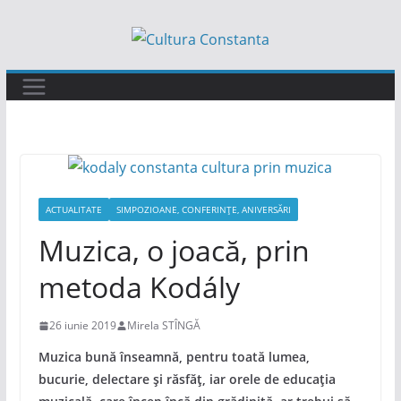
Sari
la
conținut
ACTUALITATE
SIMPOZIOANE, CONFERINȚE, ANIVERSĂRI
Muzica, o joacă, prin
metoda Kodály
26 iunie 2019
Mirela STÎNGĂ
Muzica bună înseamnă, pentru toată lumea,
bucurie, delectare și răsfăț, iar orele de educația