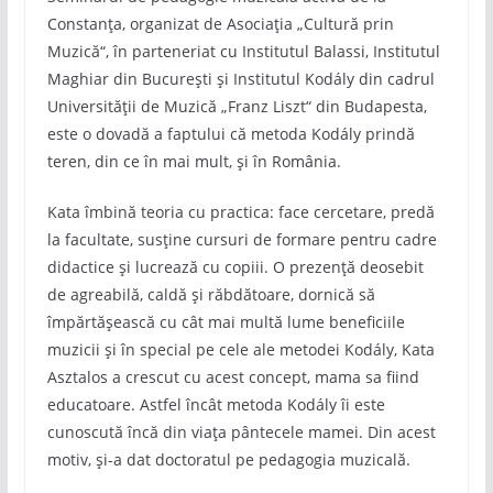
Constanța, organizat de Asociația „Cultură prin
Muzică“, în parteneriat cu Institutul Balassi, Institutul
Maghiar din Bucureşti și Institutul Kodály din cadrul
Universității de Muzică „Franz Liszt“ din Budapesta,
este o dovadă a faptului că metoda Kodály prindă
teren, din ce în mai mult, și în România.
Kata îmbină teoria cu practica: face cercetare, predă
la facultate, susține cursuri de formare pentru cadre
didactice și lucrează cu copiii. O prezență deosebit
de agreabilă, caldă și răbdătoare, dornică să
împărtășească cu cât mai multă lume beneficiile
muzicii și în special pe cele ale metodei Kodály, Kata
Asztalos a crescut cu acest concept, mama sa fiind
educatoare. Astfel încât metoda Kodály îi este
cunoscută încă din viața pântecele mamei. Din acest
motiv, și-a dat doctoratul pe pedagogia muzicală.