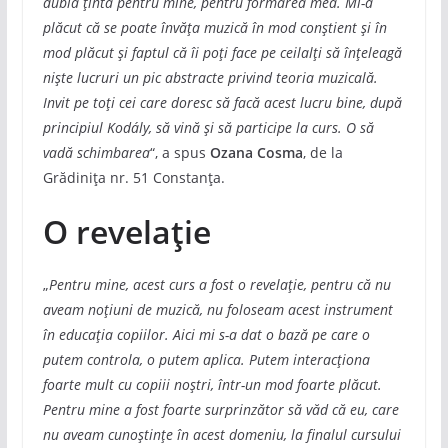
dublă țintă pentru mine, pentru formarea mea. Mi-a
plăcut că se poate învăța muzică în mod conștient și în
mod plăcut și faptul că îi poți face pe ceilalți să înțeleagă
niște lucruri un pic abstracte privind teoria muzicală.
Invit pe toți cei care doresc să facă acest lucru bine, după
principiul Kodály, să vină și să participe la curs. O să
vadă schimbarea
“, a spus
Ozana Cosma
, de la
Grădinița nr. 51 Constanța.
O revelație
„
Pentru mine, acest curs a fost o revelație, pentru că nu
aveam noțiuni de muzică, nu foloseam acest instrument
în educația copiilor. Aici mi s-a dat o bază pe care o
putem controla, o putem aplica. Putem interacționa
foarte mult cu copiii noștri, într-un mod foarte plăcut.
Pentru mine a fost foarte surprinzător să văd că eu, care
nu aveam cunoștințe în acest domeniu, la finalul cursului