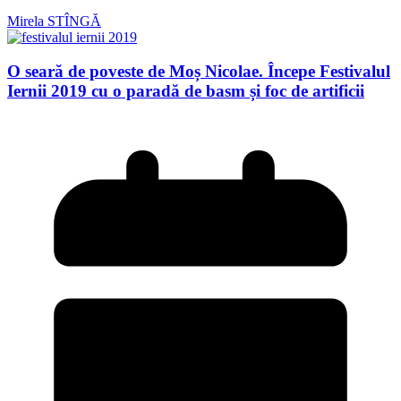
Mirela STÎNGĂ
O seară de poveste de Moș Nicolae. Începe Festivalul
Iernii 2019 cu o paradă de basm și foc de artificii