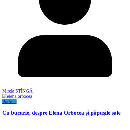
Mirela STÎNGĂ
Portrete
Cu bucurie, despre Elena Orbocea și păpușile sale