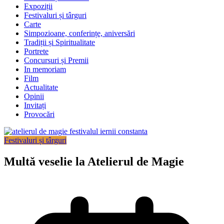
Expoziții
Festivaluri și târguri
Carte
Simpozioane, conferințe, aniversări
Tradiții și Spiritualitate
Portrete
Concursuri și Premii
In memoriam
Film
Actualitate
Opinii
Invitați
Provocări
Festivaluri și târguri
Multă veselie la Atelierul de Magie