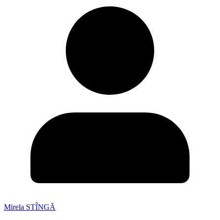
Mirela STÎNGĂ