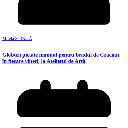
Mirela STÎNGĂ
Globuri pictate manual pentru bradul de Crăciun,
în fiecare vineri, la Atelierul de Artă