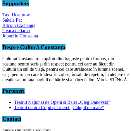
Supporters
Taxi Heathrow
Saltele Pat
Bitcoin Exchange
Geaca de iarna
Joburi in Constanta
Despre Cultură Constanța
CulturaConstanta.ro a apărut din dragoste pentru frumos, din
pasiune pentru scris și din respect pentru cei care au făcut din
Cultură un stil de viață, pentru cei care strălucesc în lumina scenei,
ca și pentru cei care trudesc în culise, în săli de repetiții, în ateliere de
creație sau în fața paginii de hârtie și a pânzei albe. Mirela STÎNGĂ
Parteneri
Teatrul Național de Operă și Balet „Oleg Danovski”
Teatrul pentru Copii și Tineret „Căluțul de mare”
Contact
mirela.stinga@yahoo.com