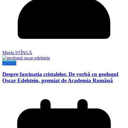
Mirela STÎNGĂ
Portrete
Despre fascinația cristalelor. De vorbă cu geologul
Oscar Edelstein, premiat de Academia Română