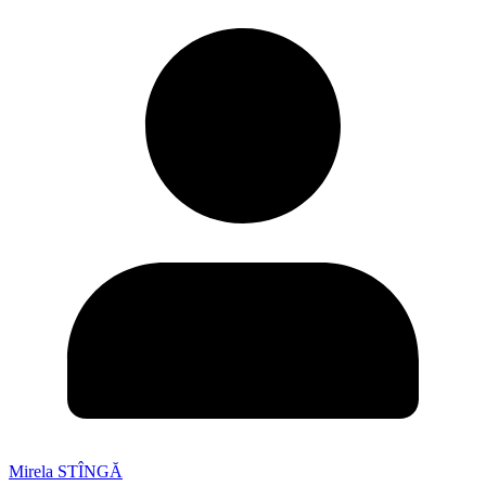
Mirela STÎNGĂ