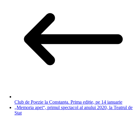
Club de Poezie la Constanța. Prima ediție, pe 14 ianuarie
„Memoria apei“, primul spectacol al anului 2020, la Teatrul de
Stat