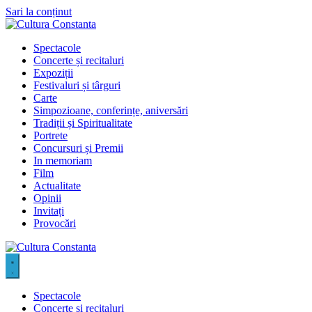
Sari la conținut
Spectacole
Concerte și recitaluri
Expoziții
Festivaluri și târguri
Carte
Simpozioane, conferințe, aniversări
Tradiții și Spiritualitate
Portrete
Concursuri și Premii
In memoriam
Film
Actualitate
Opinii
Invitați
Provocări
Spectacole
Concerte și recitaluri