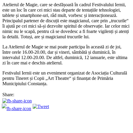
Atelierul de Magie, care se desfășoară în cadrul Festivalului Iernii,
este un loc în care cei mici stau departe de tentațiile tehnologiei,
tablete și smartphone-uri, râd mult, vorbesc și interacționează.
Principalul partener de discuții este magicianul, care prin „trucurile“
îi ajută pe cei mici să-și dezvolte spiritul de observație. Iar celor mici
nimic nu le scapă, pentru că se dovedesc a fi foarte vigilenți și atenți
la detalii. Totuși, are și magicianul trucurile lui.
La Atelierul de Magie se mai poate participa în această zi de joi,
între orele 16.00-20.00, dar și vineri, sâmbătă și duminică, în
intervalul 12.00-20.00. De altfel, duminică, 12 ianuarie, este ultima
zi în care mai e deschis atelierul.
Festivalul Iernii este un eveniment organizat de Asociația Culturală
pentru Tineret și Copii „Art Theatre“ și finanțat de Primăria
Municipiului Constanța.
Share: