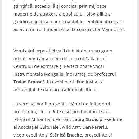
ştiinţifică, accesibilă şi concisă, prin mijloace
moderne de atragere a publicului, biografiile şi
gândirea politică a personalităţilor emblematice care
au avut un rol fundamental la construcţia Marii Uniri.
Vernisajul expoziției va fi dublat de un program
artstic. Vor cânta copiii de la corul Callatis al
Centrului de Formare și Perfecționare Vocal-
Instrumentală Mangalia, îndrumați de profesorul
Traian Broască
, la eveniment fiind invitat și
ansamblul de dansuri tradiționale Iholu.
La vernisaj vor fi prezenți, alături de inițiatorul
proiectului, Florin Pîrlea, și coordonatorul său,
istoricul Mihai-Liviu Floroiu:
Laura Stroe
, președinte
al Asociației Culturale „Wild Art“,
Dan Ferariu
,
vicepreședinte și
Stănică Enache
, președinte al