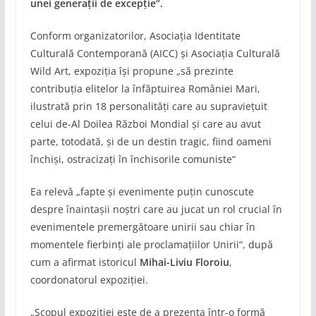
unei generații de excepție“.
Conform organizatorilor, Asociaţia Identitate
Culturală Contemporană (AICC) și Asociația Culturală
Wild Art, expoziția își propune „să prezinte
contribuţia elitelor la înfăptuirea României Mari,
ilustrată prin 18 personalităţi care au supravieţuit
celui de-Al Doilea Război Mondial şi care au avut
parte, totodată, şi de un destin tragic, fiind oameni
închişi, ostracizaţi în închisorile comuniste“
Ea relevă „fapte şi evenimente puţin cunoscute
despre înaintaşii noştri care au jucat un rol crucial în
evenimentele premergătoare unirii sau chiar în
momentele fierbinţi ale proclamaţiilor Unirii“, după
cum a afirmat istoricul
Mihai-Liviu Floroiu
,
coordonatorul expoziţiei.
„Scopul expoziţiei este de a prezenta într-o formă