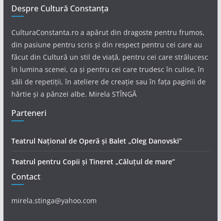
Despre Cultură Constanța
CulturaConstanta.ro a apărut din dragoste pentru frumos,
din pasiune pentru scris și din respect pentru cei care au
făcut din Cultură un stil de viață, pentru cei care strălucesc
în lumina scenei, ca și pentru cei care trudesc în culise, în
săli de repetiții, în ateliere de creație sau în fața paginii de
hârtie și a pânzei albe. Mirela STÎNGĂ
Parteneri
Teatrul Național de Operă și Balet „Oleg Danovski”
Teatrul pentru Copii și Tineret „Căluțul de mare”
Contact
mirela.stinga@yahoo.com