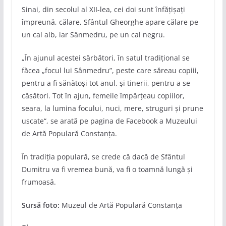
Sinai, din secolul al XII-lea, cei doi sunt înfățișați
împreună, călare, Sfântul Gheorghe apare călare pe
un cal alb, iar Sânmedru, pe un cal negru.
„În ajunul acestei sărbători, în satul tradițional se
făcea „focul lui Sânmedru”, peste care săreau copiii,
pentru a fi sănătoși tot anul, și tinerii, pentru a se
căsători. Tot în ajun, femeile împărțeau copiilor,
seara, la lumina focului, nuci, mere, struguri și prune
uscate“, se arată pe pagina de Facebook a Muzeului
de Artă Populară Constanța.
În tradiția populară, se crede că dacă de Sfântul
Dumitru va fi vremea bună, va fi o toamnă lungă și
frumoasă.
Sursă foto:
Muzeul de Artă Populară Constanța