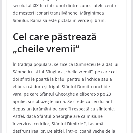
secolul al XIX-lea într-unul dintre cunoscutele centre
de meșteri iconari transilvănene, Mărginimea
Sibiului. Rama sa este pictată în verde și brun.
Cel care păstrează
„cheile vremii“
În tradiția populară, se zice că Dumnezeu le-a dat lui
Sânmedru și lui Sângiorz „cheile vremii”, pe care cei
doi sfinți le poartă la brâu, pentru a închide sau a
elibera căldura și frigul. Sfântul Dumitru închide
vara, pe care Sfântul Gheorghe a eliberat-o pe 23
aprilie, și slobozește iarna. Se crede că cei doi ar fi
depus un jurământ pe care îl respectă cu sfințenie.
Astfel, dacă Sfântul Gheorghe are ca misiune
înverzirea codrilor, Sfântul Dimitrie își asumă
desfrunzirea lor. De altfel, într-o icoană veche de la