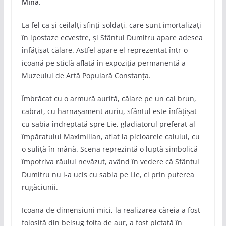
Mina.
La fel ca și ceilalți sfinți-soldați, care sunt imortalizați
în ipostaze ecvestre, și Sfântul Dumitru apare adesea
înfățișat călare. Astfel apare el reprezentat într-o
icoană pe sticlă aflată în expoziția permanentă a
Muzeului de Artă Populară Constanța.
Îmbrăcat cu o armură aurită, călare pe un cal brun,
cabrat, cu harnașament auriu, sfântul este înfățișat
cu sabia îndreptată spre Lie, gladiatorul preferat al
împăratului Maximilian, aflat la picioarele calului, cu
o suliță în mână. Scena reprezintă o luptă simbolică
împotriva răului nevăzut, având în vedere că Sfântul
Dumitru nu l-a ucis cu sabia pe Lie, ci prin puterea
rugăciunii.
Icoana de dimensiuni mici, la realizarea căreia a fost
folosită din belșug foița de aur, a fost pictată în